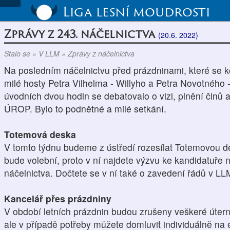
Liga lesní moudrosti
Zprávy z 243. náčelnictva
(20.6. 2022)
Stalo se » V LLM » Zprávy z náčelnictva
Na posledním náčelnictvu před prázdninami, které se ko
milé hosty Petra Vilhelma - Willyho a Petra Novotnéh
úvodních dvou hodin se debatovalo o vizi, plnění činů a 
ÚROP. Bylo to podnětné a milé setkání.
Totemová deska
V tomto týdnu budeme z ústředí rozesílat Totemovou 
bude volební, proto v ní najdete výzvu ke kandidatuře 
náčelnictva. Dočtete se v ní také o zavedení řádů v L
Kancelář přes prázdniny
V období letních prázdnin budou zrušeny veškeré útern
ale v případě potřeby můžete domluvit individuálně na 