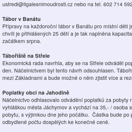
ustredi@ligalesnimoudrosti.cz nebo na tel. 602 714 59
Tábor v Banátu
Přípravy na každoroční tábor v Banátu pro místní děti
chvíli je přihlášených 25 dětí a je tak naplněna kapacit
začátkem srpna.
Tábořiště na Střele
Ekonomická rada navrhla, aby se na Střele odváděl pop
den. Náčelnictvem byl tento návrh odsouhlasen. Táboři
mezi Základnami a bude možné o něm zjistit více a rez
Poplatky obci na Jahodině
Náčelnictvo odhlasovalo odvádění poplatků za pobyty n
vyhláškou města Jáchymov a vychází na 35,- / osoba st
pobytu, s výjimkou dne jeho počátku. Částka bude po 
odbydlené počtu dospělých ke konečné ceně.