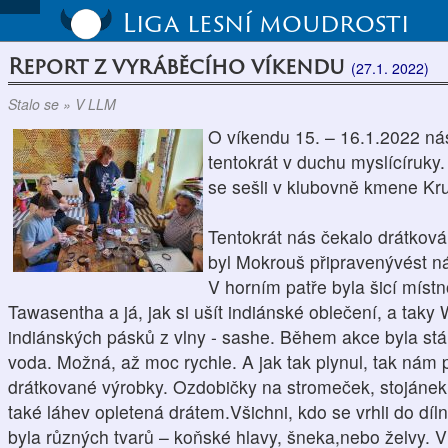
Liga lesní moudrosti
Report z vyráběcího víkendu
(27.1. 2022)
Stalo se » V LLM
O víkendu 15. – 16.1.2022 nás
tentokrát v duchu myslícíruky
se sešli v klubovně kmene Kru
Tentokrát nás čekalo drátková
byl Mokrouš připravenývést ná
V horním patře byla šicí místn
Tawasentha a já, jak si ušít indiánské oblečení, a tak
indiánských pásků z vlny - sashe. Během akce byla stál
voda. Možná, až moc rychle. A jak tak plynul, tak ná
drátkované výrobky. Ozdobičky na stromeček, stojánek,
také láhev opletená drátem.Všichni, kdo se vrhli do dílny
byla různých tvarů – koňské hlavy, šneka,nebo želvy. V š