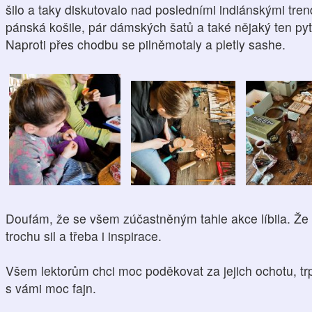
šilo a taky diskutovalo nad posledními indiánskými tre
pánská košile, pár dámských šatů a také nějaký ten pytl
Naproti přes chodbu se pilněmotaly a pletly sashe.
Doufám, že se všem zúčastněným tahle akce líbila. Že 
trochu sil a třeba i inspirace.
Všem lektorům chci moc poděkovat za jejich ochotu, trp
s vámi moc fajn.