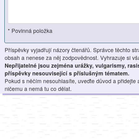
* Povinná položka
Příspěvky vyjadřují názory čtenářů. Správce těchto str
obsah a nenese za něj zodpovědnost. Vyhrazuje si však
Nepřijatelné jsou zejména urážky, vulgarismy, ras
příspěvky nesouvisející s příslušným tématem.
Pokud s něčím nesouhlasíte, uveďte důvod a přidejte 
ničemu a nemá tu co dělat.