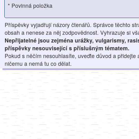
* Povinná položka
Příspěvky vyjadřují názory čtenářů. Správce těchto str
obsah a nenese za něj zodpovědnost. Vyhrazuje si však
Nepřijatelné jsou zejména urážky, vulgarismy, ras
příspěvky nesouvisející s příslušným tématem.
Pokud s něčím nesouhlasíte, uveďte důvod a přidejte 
ničemu a nemá tu co dělat.