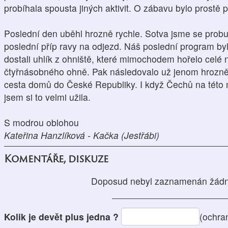
probíhala spousta jiných aktivit. O zábavu bylo prostě 
Poslední den uběhl hrozně rychle. Sotva jsme se probudi
poslední příp ravy na odjezd. Náš poslední program b
dostali uhlík z ohniště, které mimochodem hořelo celé
čtyřnásobného ohně. Pak následovalo už jenom hrozně 
cesta domů do České Republiky. I když Čechů na této 
jsem si to velmi užila.
S modrou oblohou
Kateřina Hanzlíková - Kačka (Jestřábi)
Komentáře, diskuze
Doposud nebyl zaznamenán žádn
Kolik je devět plus jedna ?
(ochra