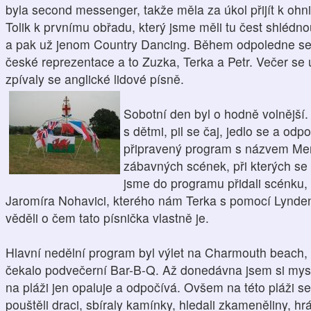
byla second messenger, takže měla za úkol přijít k ohni
Tolik k prvnímu obřadu, který jsme měli tu čest shlédno
a pak už jenom Country Dancing. Během odpoledne se 
české reprezentace a to Zuzka, Terka a Petr. Večer s
zpívaly se anglické lidové písně.
Sobotní den byl o hodně volnější.
s dětmi, pil se čaj, jedlo se a odp
připravený program s názvem Mer
zábavných scének, při kterých se 
jsme do programu přidali scénku, 
Jaromíra Nohavici, kterého nám Terka s pomocí Lynden př
věděli o čem tato písnička vlastně je.
Hlavní nedělní program byl výlet na Charmouth beach,
čekalo podvečerní Bar-B-Q. Až donedávna jsem si mysl
na pláži jen opaluje a odpočívá. Ovšem na této pláži se 
pouštěli draci, sbíraly kamínky, hledali zkameněliny, hr