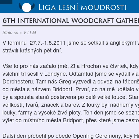
Liga lesní moudrosti
6th International Woodcraft Gath
Stalo se » V LLM
V termínu 27.7.-1.8.2011 jsme se setkali s anglickými 
strávili krásných pět dní.
Vše to pro nás začalo (mě, Zi a Hrocha) ve čtvrtek, kd
všichni tři sešli v Londýně. Odtamtud jsme se vydali v
Dorchesteru. Tam nás Greg vyzvedl a odvezl na táboři
od města s názvem Bridport. První, co na mě udělalo v
byla spousta stanů postavená po celé velké louce. Sta
velikostí, tvarů, značek a barev. Z louky byl nádherný
louky, farmy a vysoké živé ploty. Ten den jsme se seznám
výlet do místního města Bridport, přes které jsme cestou
Další den proběhl po obědě Opening Ceremony, kdy Hr