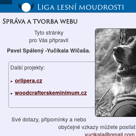
Liga lesní moudrosti
Správa a tvorba webu
Tyto stránky
pro Vás připravil
Pavel Spálený -Yučikala Wičaša.
Další projekty:
orlipera.cz
woodcrafterskeminimum.cz
Své dotazy, připomínky a nebo
obyčejné vzkazy můžete posílat
yucikala@gmail.com