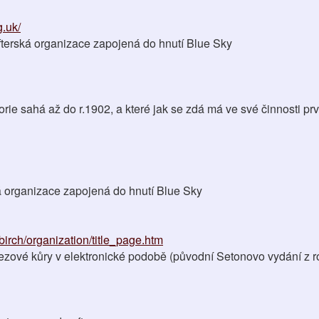
g.uk/
fterská organizace zapojená do hnutí Blue Sky
rie sahá až do r.1902, a které jak se zdá má ve své činnosti pr
 organizace zapojená do hnutí Blue Sky
/birch/organization/title_page.htm
řezové kůry v elektronické podobě (původní Setonovo vydání z 