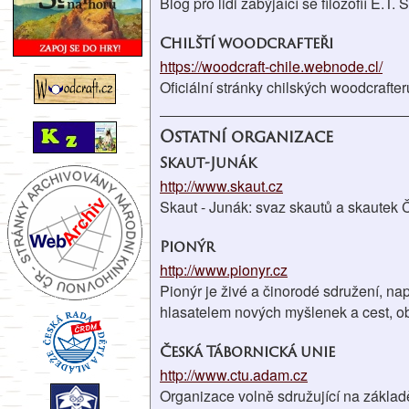
Blog pro lidi zabýjaící se filozofií E.T.
Chilští woodcrafteři
https://woodcraft-chile.webnode.cl/
Oficiální stránky chilských woodcrafter
Ostatní organizace
Skaut-Junák
http://www.skaut.cz
Skaut - Junák: svaz skautů a skautek 
Pionýr
http://www.pionyr.cz
Pionýr je živé a činorodé sdružení, 
hlasatelem nových myšlenek a cest, o
Česká Tábornická unie
http://www.ctu.adam.cz
Organizace volně sdružující na základ