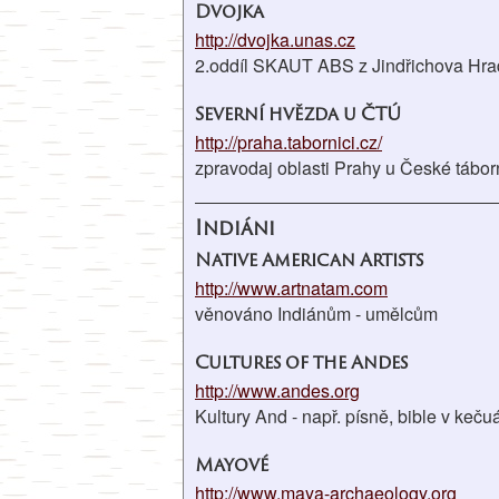
Dvojka
http://dvojka.unas.cz
2.oddíl SKAUT ABS z Jindřichova Hr
Severní hvězda u ČTÚ
http://praha.tabornici.cz/
zpravodaj oblasti Prahy u České tábor
Indiáni
Native American Artists
http://www.artnatam.com
věnováno Indiánům - umělcům
Cultures of the Andes
http://www.andes.org
Kultury And - např. písně, bible v keču
Mayové
http://www.maya-archaeology.org