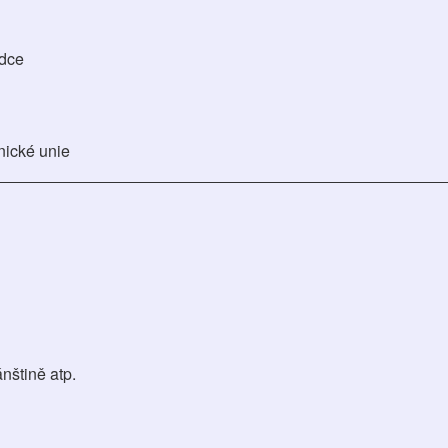
adce
nické unie
ánštině atp.