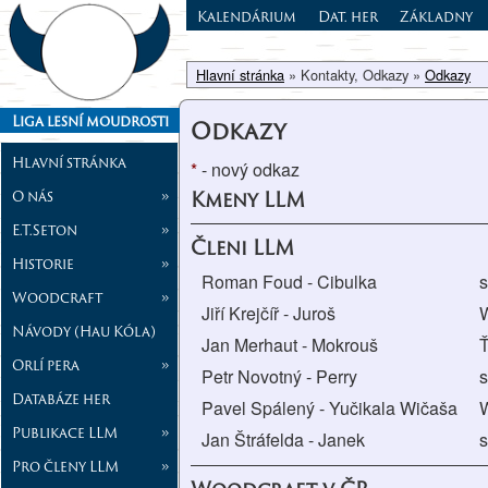
Kalendárium
Dat. her
Základny
Hlavní stránka
» Kontakty, Odkazy »
Odkazy
Liga lesní moudrosti
Odkazy
Hlavní stránka
*
- nový odkaz
O nás
»
Kmeny LLM
E.T.Seton
»
Členi LLM
Historie
»
Roman Foud - Cibulka
s
Woodcraft
»
Jiří Krejčíř - Juroš
Návody (Hau Kóla)
Jan Merhaut - Mokrouš
Orlí pera
»
Petr Novotný - Perry
s
Databáze her
Pavel Spálený - Yučikala Wičaša
Publikace LLM
»
Jan Štráfelda - Janek
s
Pro členy LLM
»