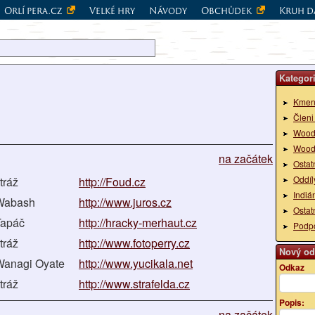
Orlí pera.cz
Velké hry
Návody
Obchůdek
Kruh d
Kategori
Kmen
Člen
Woodc
Woodc
na začátek
Ostat
Oddí
tráž
http://Foud.cz
Indiá
Wabash
http://www.juros.cz
Ostat
Ťapáč
http://hracky-merhaut.cz
Podp
tráž
http://www.fotoperry.cz
Nový od
Wanagi Oyate
http://www.yucikala.net
Odkaz
tráž
http://www.strafelda.cz
Popis:
na začátek