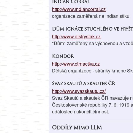
Indian Corral
http://www.indiancorral.cz
organizace zaměřená na indianistiku
Dům Ignáce Stuchlého ve Fryš
http://www.disfrystak.cz
"Dům" zaměřený na výchovnou a vzděl
Kondor
http://www.ctrnactka.cz
Dětská organizece - stránky kmene S
Svaz skautů a skautek ČR
http://www.svazskautu.cz/
Svaz Skautů a skautek ČR navazuje na 
Československé republiky 7. 6. 1919 a
událostech ukončit činnost.
Oddíly mimo LLM