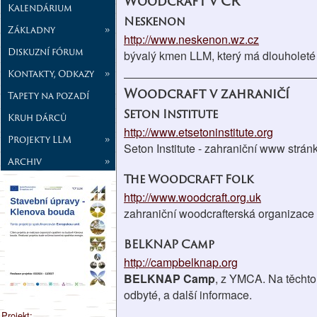
Woodcraft v ČR
Kalendárium
Neskenon
Základny
»
http://www.neskenon.wz.cz
Diskuzní fórum
bývalý kmen LLM, který má dlouholeté t
Kontakty, Odkazy
»
Woodcraft v zahraničí
Tapety na pozadí
Seton Institute
Kruh dárců
http://www.etsetoninstitute.org
Projekty LLM
»
Seton Institute - zahraniční www strá
Archiv
»
The Woodcraft Folk
http://www.woodcraft.org.uk
zahraniční woodcrafterská organizace sí
BELKNAP Camp
http://campbelknap.org
BELKNAP Camp
, z YMCA. Na těchto
odbyté, a další informace.
Projekt: