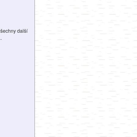
 všechny další
.