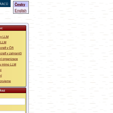
árců
Česky
English
e:
y LLM
i LLM
raft v ČR
raft v zahraničí
ní organizace
ly mimo LLM
ni
ní
orujeme
kaz