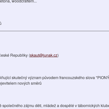
 Setona, woodcraftem...
ů
České Republiky (
skaut@junak.cz
)
naplňující skutečný význam původem francouzského slova "PIONÝ
bjevitelem nových směrů
ě společného zájmu děti, mládež a dospělé v tábornických klub