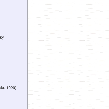
vky
roku 1929)