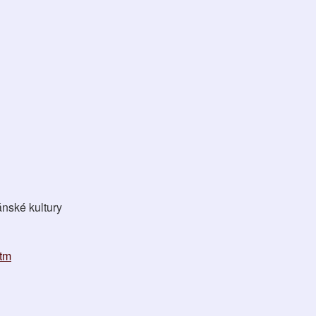
ánské kultury
htm