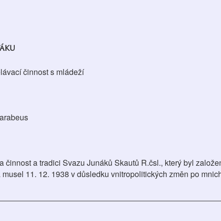
táku
ávací činnost s mládeží
karabeus
činnost a tradici Svazu Junáků Skautů R.čsl., který byl založe
 musel 11. 12. 1938 v důsledku vnitropolitických změn po mni