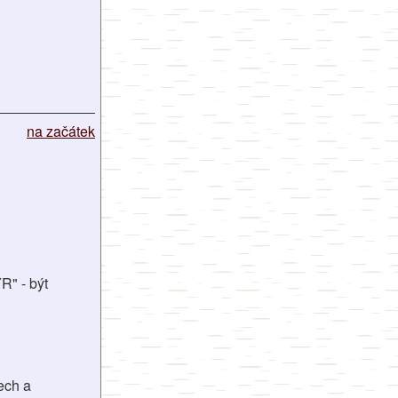
na začátek
R" - být
ech a