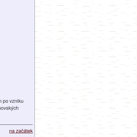
n po vzniku
chovských
na začátek