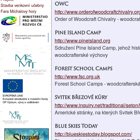
OWC
Stavba venkovní učebny
Fara Michalovy hory
http://www.orderofwoodcraftchivalry.or
Order of Woodcraft Chivalry - woodcra
Pine Island Camp
http://www.pineisland.org
Sdružení Pine Island Camp, jehož histo
woodcrafterské výchovy
Forest School Camps
http://www.fsc.org.uk
Forest School Camps - woodcrafterská
Svitek Březové kůry
http://www.inquiry.net/traditional/seton
Americké stránky, na kterých Svitek B
Blue Skies Today
http://blueskiestoday.blogspot.com/