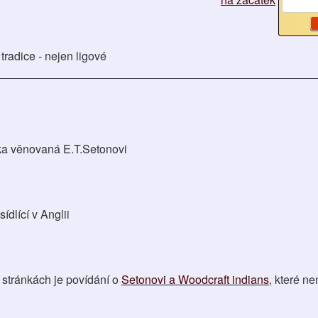
radice - nejen ligové
nka věnovaná E.T.Setonovi
dlící v Anglii
 stránkách je povídání o
Setonovi a Woodcraft indians
, které ne