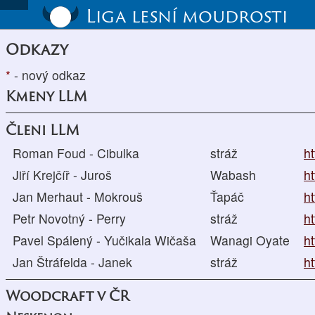
Liga lesní moudrosti
Odkazy
*
- nový odkaz
Kmeny LLM
Členi LLM
Roman Foud - Cibulka
stráž
ht
Jiří Krejčíř - Juroš
Wabash
ht
Jan Merhaut - Mokrouš
Ťapáč
h
Petr Novotný - Perry
stráž
ht
Pavel Spálený - Yučikala Wičaša
Wanagi Oyate
ht
Jan Štráfelda - Janek
stráž
ht
Woodcraft v ČR