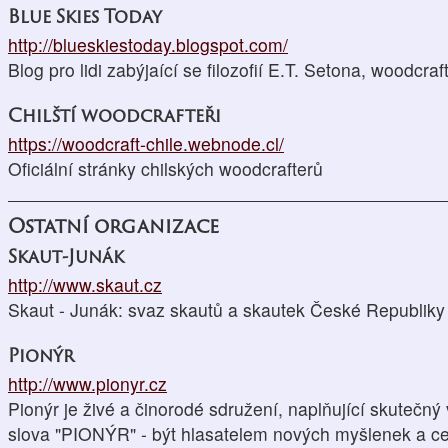
Blue Skies Today
http://blueskiestoday.blogspot.com/
Blog pro lidi zabýjaící se filozofií E.T. Setona, woodcraf
Chilští woodcrafteři
https://woodcraft-chile.webnode.cl/
Oficiální stránky chilských woodcrafterů
Ostatní organizace
Skaut-Junák
http://www.skaut.cz
Skaut - Junák: svaz skautů a skautek České Republiky 
Pionýr
http://www.pionyr.cz
Pionýr je živé a činorodé sdružení, naplňující skute
slova "PIONÝR" - být hlasatelem nových myšlenek a ce