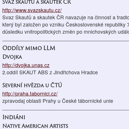
Svaz skautů a skautek ČR
http://www.svazskautu.cz/
Svaz Skautů a skautek ČR navazuje na činnost a tradic
který byl založen po vzniku Československé republiky 7
důsledku vnitropolitických změn po mnichovských událo
Oddíly mimo LLM
Dvojka
http://dvojka.unas.cz
2.oddíl SKAUT ABS z Jindřichova Hradce
Severní hvězda u ČTÚ
http://praha.tabornici.cz/
zpravodaj oblasti Prahy u České tábornické unie
Indiáni
Native American Artists