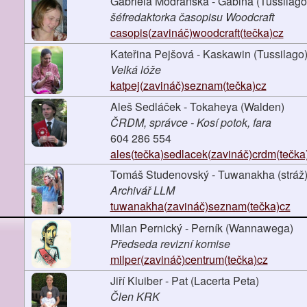
Gabriela Modřanská - Gábina (Tussilago
šéfredaktorka časopisu Woodcraft
casopis(zavináč)woodcraft(tečka)cz
Kateřina Pejšová - Kaskawin (Tussilago
Velká lóže
katpej(zavináč)seznam(tečka)cz
Aleš Sedláček - Tokaheya (Walden)
ČRDM, správce - Kosí potok, fara
604 286 554
ales(tečka)sedlacek(zavináč)crdm(tečka
Tomáš Studenovský - Tuwanakha (stráž
Archivář LLM
tuwanakha(zavináč)seznam(tečka)cz
Milan Pernický - Perník (Wannawega)
Předseda revizní komise
milper(zavináč)centrum(tečka)cz
Jiří Kluiber - Pat (Lacerta Peta)
Člen KRK