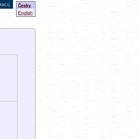
árců
Česky
English