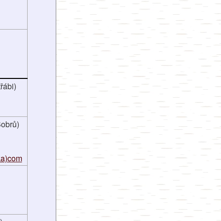
řábi)
obrů)
ka)com