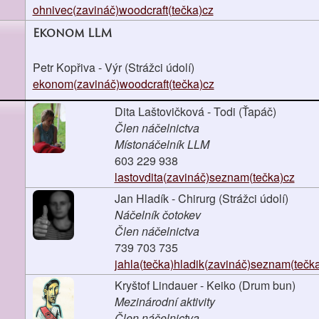
ohnivec(zavináč)woodcraft(tečka)cz
Ekonom LLM
Petr Kopřiva - Výr (Strážci údolí)
ekonom(zavináč)woodcraft(tečka)cz
Dita Laštovičková - Todi (Ťapáč)
Člen náčelnictva
Místonáčelník LLM
603 229 938
lastovdita(zavináč)seznam(tečka)cz
Jan Hladík - Chirurg (Strážci údolí)
Náčelník čotokev
Člen náčelnictva
739 703 735
jahla(tečka)hladik(zavináč)seznam(tečk
Kryštof Lindauer - Keiko (Drum bun)
Mezinárodní aktivity
Člen náčelnictva