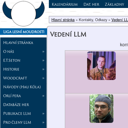
Kalendárium
Dat. her
Základny
Hlavní stránka
» Kontakty, Odkazy »
Vedení L
Liga lesní moudrosti
Vedení LLM
Hlavní stránka
kon
O nás
»
E.T.Seton
»
Historie
»
Woodcraft
»
Návody (Hau Kóla)
Orlí pera
»
Databáze her
Publikace LLM
»
Pro členy LLM
»