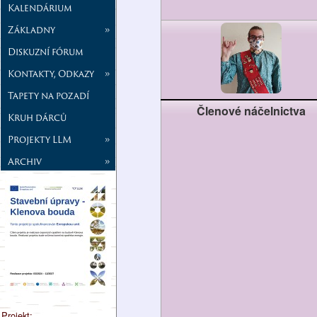
Kalendárium
Základny
»
Diskuzní fórum
Kontakty, Odkazy
»
Tapety na pozadí
Členové náčelnictva
Kruh dárců
Projekty LLM
»
Archiv
»
Projekt: