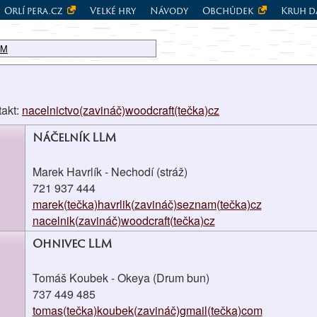
Orlí pera.cz
Velké hry
Návody
Obchůdek
Kruh d
LM
takt:
nacelnictvo(zavináč)woodcraft(tečka)cz
Náčelník LLM
Marek Havrlík - Nechodí (stráž)
721 937 444
marek(tečka)havrlik(zavináč)seznam(tečka)cz
nacelnik(zavináč)woodcraft(tečka)cz
Ohnivec LLM
Tomáš Koubek - Okeya (Drum bun)
737 449 485
tomas(tečka)koubek(zavináč)gmail(tečka)com