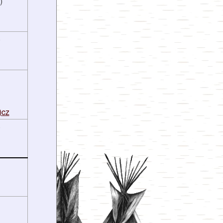
)
)
)cz
)