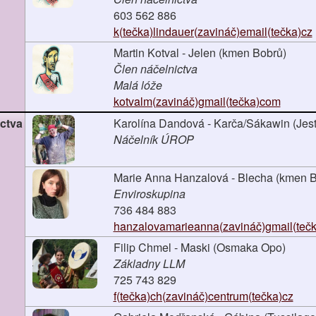
603 562 886
k(tečka)lindauer(zavináč)email(tečka)cz
Martin Kotval - Jelen (kmen Bobrů)
Člen náčelnictva
Malá lóže
kotvalm(zavináč)gmail(tečka)com
ctva
Karolína Dandová - Karča/Sákawin (Jest
Náčelník ÚROP
Marie Anna Hanzalová - Blecha (kmen B
Enviroskupina
736 484 883
hanzalovamarieanna(zavináč)gmail(teč
Filip Chmel - Maski (Osmaka Opo)
Základny LLM
725 743 829
f(tečka)ch(zavináč)centrum(tečka)cz