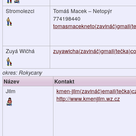
Stromolezci
Tomáš Macek – Netopýr
774198440
tomasmacekneto(zavináč)gmail(t
Zuyá Wičhá
zuyawicha(zavináč)gmail(tečka)c
okres: Rokycany
Název
Kontakt
Jilm
kmen-jilm(zavináč)email(tečka)c
http://www.kmenjilm.wz.cz