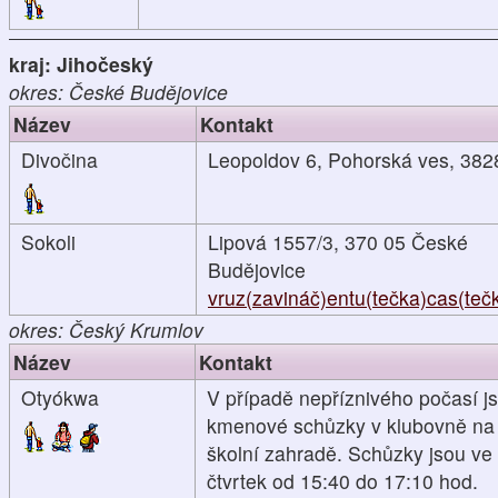
kraj: Jihočeský
okres: České Budějovice
Název
Kontakt
Divočina
Leopoldov 6, Pohorská ves, 382
Sokoli
Lipová 1557/3, 370 05 České
Budějovice
vruz(zavináč)entu(tečka)cas(teč
okres: Český Krumlov
Název
Kontakt
Otyókwa
V případě nepříznivého počasí j
kmenové schůzky v klubovně na
školní zahradě. Schůzky jsou ve
čtvrtek od 15:40 do 17:10 hod.