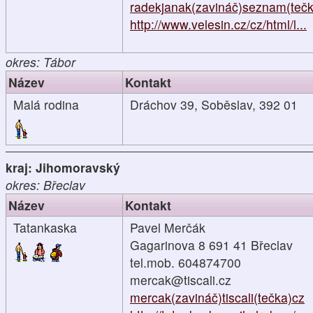
radekjanak(zavináč)seznam(teč
http://www.velesin.cz/cz/html/l...
okres: Tábor
Název
Kontakt
Malá rodina
Dráchov 39, Soběslav, 392 01
kraj: Jihomoravský
okres: Břeclav
Název
Kontakt
Tatankaska
Pavel Merčák
Gagarinova 8 691 41 Břeclav
tel.mob. 604874700
mercak@tiscali.cz
mercak(zavináč)tiscali(tečka)cz