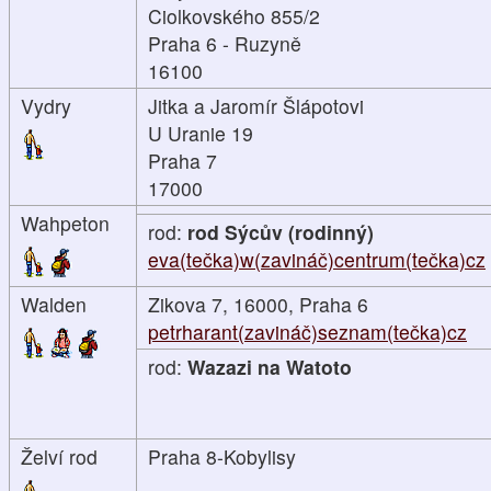
Ciolkovského 855/2
Praha 6 - Ruzyně
16100
Vydry
Jitka a Jaromír Šlápotovi
U Uranie 19
Praha 7
17000
Wahpeton
rod:
rod Sýcův (rodinný)
eva(tečka)w(zavináč)centrum(tečka)cz
Walden
Zikova 7, 16000, Praha 6
petrharant(zavináč)seznam(tečka)cz
rod:
Wazazi na Watoto
Želví rod
Praha 8-Kobylisy