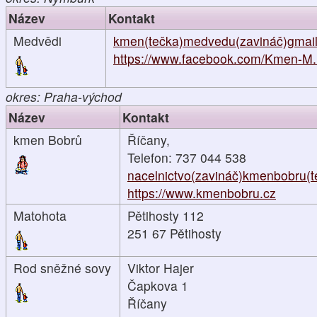
Název
Kontakt
Medvědi
kmen(tečka)medvedu(zavináč)gmail
https://www.facebook.com/Kmen-M.
okres: Praha-východ
Název
Kontakt
kmen Bobrů
Říčany,
Telefon: 737 044 538
nacelnictvo(zavináč)kmenbobru(t
https://www.kmenbobru.cz
Matohota
Pětihosty 112
251 67 Pětihosty
Rod sněžné sovy
Viktor Hajer
Čapkova 1
Říčany