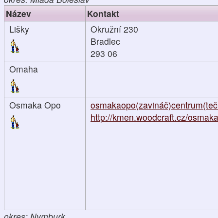
Název
Kontakt
Lišky
Okružní 230
Bradlec
293 06
Omaha
Osmaka Opo
osmakaopo(zavináč)centrum(teč
http://kmen.woodcraft.cz/osmaka.
okres: Nymburk