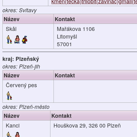
kmen(tečka)trilobit(zavináč)gmail(
okres: Svitavy
Název
Kontakt
Skål
Mařákova 1106
Litomyšl
57001
kraj: Plzeňský
okres: Plzeň-jih
Název
Kontakt
Červený pes
okres: Plzeň-město
Název
Kontakt
Kanci
Houškova 29, 326 00 Plzeň