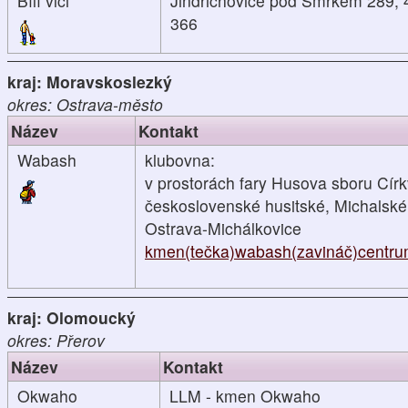
Bílí vlci
Jindřichovice pod Smrkem 289, 
366
kraj: Moravskoslezký
okres: Ostrava-město
Název
Kontakt
Wabash
klubovna:
v prostorách fary Husova sboru Cír
československé husitské, Michalské
Ostrava-Michálkovice
kmen(tečka)wabash(zavináč)centru
kraj: Olomoucký
okres: Přerov
Název
Kontakt
Okwaho
LLM - kmen Okwaho