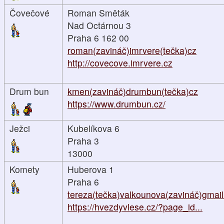
Čovečové
Roman Směták
Nad Octárnou 3
Praha 6 162 00
roman(zavináč)imrvere(tečka)cz
http://covecove.imrvere.cz
Drum bun
kmen(zavináč)drumbun(tečka)cz
https://www.drumbun.cz/
Ježci
Kubelíkova 6
Praha 3
13000
Komety
Huberova 1
Praha 6
tereza(tečka)valkounova(zavináč)gmai
https://hvezdyvlese.cz/?page_id...