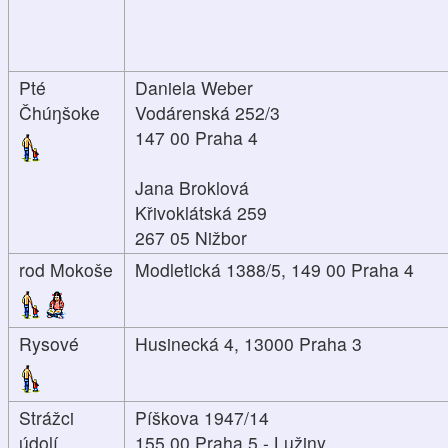
Pté
Daniela Weber
Čhúŋšoke
Vodárenská 252/3
147 00 Praha 4
Jana Broklová
Křivoklátská 259
267 05 Nižbor
rod Mokoše
Modletická 1388/5, 149 00 Praha 4
Rysové
Husinecká 4, 13000 Praha 3
Strážci
Píškova 1947/14
údolí
155 00 Praha 5 - Lužiny