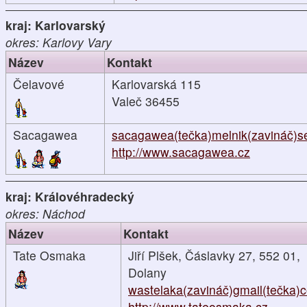
kraj: Karlovarský
okres: Karlovy Vary
Název
Kontakt
Čelavové
Karlovarská 115
Valeč 36455
Sacagawea
sacagawea(tečka)melnik(zavináč)s
http://www.sacagawea.cz
kraj: Královéhradecký
okres: Náchod
Název
Kontakt
Tate Osmaka
Jiří Plšek, Čáslavky 27, 552 01,
Dolany
wastelaka(zavináč)gmail(tečka)
http://www.tateosmaka.cz