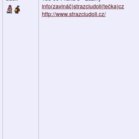
info(zavináč)strazciudoli(tečka)cz
http://www.strazciudoli.cz/