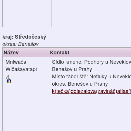
kraj: Středočeský
okres: Benešov
Název
Kontakt
Mniwača
Sídlo kmene: Podhory u Neveklova
Wičašayatapi
Benešov u Prahy
Místo tábořiště: Netluky u Nevekl
okres: Benešov u Prahy
k(tečka)dolezalova(zavináč)atlas(