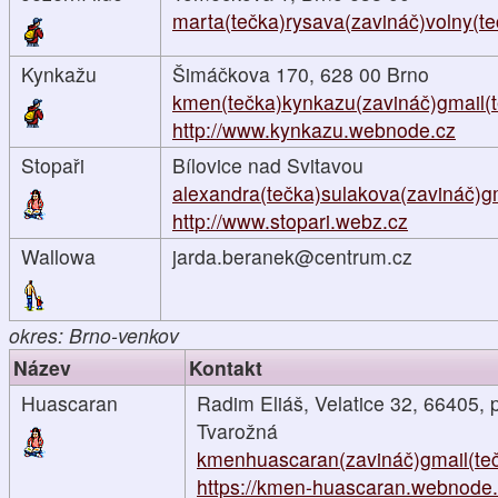
marta(tečka)rysava(zavináč)volny(te
Kynkažu
Šimáčkova 170, 628 00 Brno
kmen(tečka)kynkazu(zavináč)gmail(
http://www.kynkazu.webnode.cz
Stopaři
Bílovice nad Svitavou
alexandra(tečka)sulakova(zavináč)g
http://www.stopari.webz.cz
Wallowa
jarda.beranek@centrum.cz
okres: Brno-venkov
Název
Kontakt
Huascaran
Radim Eliáš, Velatice 32, 66405, 
Tvarožná
kmenhuascaran(zavináč)gmail(te
https://kmen-huascaran.webnode..