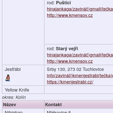
rod:
Puštíci
hinajankaga(zavináč)gmail(tečk
http://www.kmensov.cz
rod:
Starý vejři
hinajankaga(zavináč)gmail(tečk
http://www.kmensov.cz
Jestřábi
Srby 130, 273 02 Tuchlovice
info(zavináč)kmenjestrabi(tečka)
https://kmenjestrabi.cz/
Yellow Knife
okres: Kolín
Název
Kontakt
Nihighan
Mlékovice 5