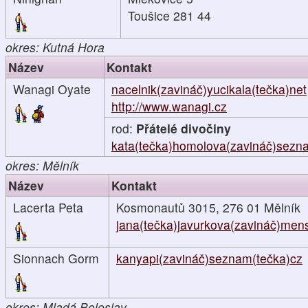
Toušice 281 44
okres: Kutná Hora
Název
Kontakt
Wanagi Oyate
nacelnik(zavináč)yucikala(tečka)net
http://www.wanagi.cz
rod:
Přátelé divočiny
kata(tečka)homolova(zavináč)sezn
okres: Mělník
Název
Kontakt
Lacerta Peta
Kosmonautů 3015, 276 01 Mělník
jana(tečka)javurkova(zavináč)men
Sionnach Gorm
kanyapi(zavináč)seznam(tečka)cz
okres: Mladá Boleslav