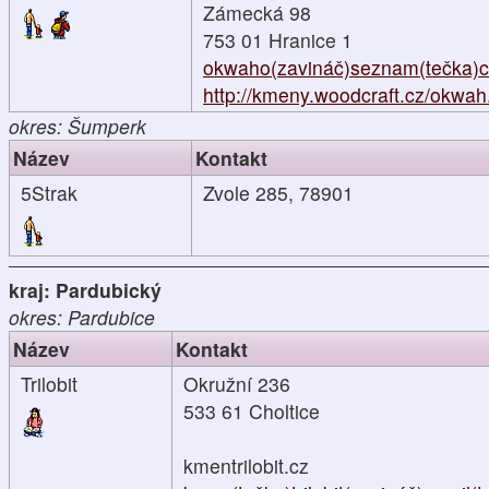
Zámecká 98
753 01 Hranice 1
okwaho(zavináč)seznam(tečka)c
http://kmeny.woodcraft.cz/okwah.
okres: Šumperk
Název
Kontakt
5Strak
Zvole 285, 78901
kraj: Pardubický
okres: Pardubice
Název
Kontakt
Trilobit
Okružní 236
533 61 Choltice
kmentrilobit.cz