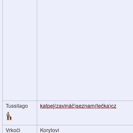
Tussilago
katpej(zavináč)seznam(tečka)cz
Vrkoči
Korytovi