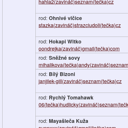
hahla2(zavináč)seznam(tečka)cz
rod:
Ohnivé vlčice
stazka(zavináč)strazciudoli(tečka)cz
rod:
Hokapi Witko
oondrejka(zavináč)gmail(tečka)com
rod:
Sněžné sovy
mihalikova(tečka)andy(zavináč)seznam
rod:
Bílý Bizoni
janjilek-gill(zavináč)seznam(tečka)cz
rod:
Rychlý Tomahawk
06(tečka)hudlicky(zavináč)seznam(teč
rod:
Mayašleča Kuža
sunnxxx(zavináč)gmail(tečka)com