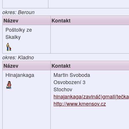
okres: Beroun
Název
Kontakt
Poštolky ze
Skalky
okres: Kladno
Název
Kontakt
Hinajankaga
Martin Svoboda
Osvobození 3
Stochov
hinajankaga(zavináč)gmail(tečk
http://www.kmensov.cz