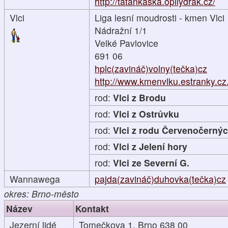
http://tatankaska.opilydrak.cz/
Vlci
Liga lesní moudrosti - kmen Vlci
Nádražní 1/1
Velké Pavlovice
691 06
hplc(zavináč)volny(tečka)cz
http://www.kmenvlku.estranky.cz.
rod:
Vlci z Brodu
rod:
Vlci z Ostrůvku
rod:
Vlci z rodu Červenočerný
rod:
Vlci z Jelení hory
rod:
Vlci ze Severní G.
Wannawega
pajda(zavináč)duhovka(tečka)cz
okres: Brno-město
Název
Kontakt
Jezerní lidé
Tomečkova 1, Brno 638 00