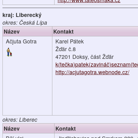
kraj: Liberecký
okres: Česká Lípa
Název
Kontakt
Ačjuta Gotra
Karel Pátek
Žďár č.8
47201 Doksy, část Žďár
k(tečka)patek(zavináč)seznam(te
http://acjutagotra.webnode.cz/
okres: Liberec
Název
Kontakt