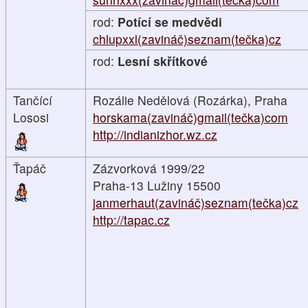
rod:
Potící se medvědi
chlupxxl(zavináč)seznam(tečka)cz
rod:
Lesní skřítkové
Tančící
Rozálie Nedělová (Rozárka), Praha
Lososi
horskama(zavináč)gmail(tečka)com
http://indianizhor.wz.cz
Ťapáč
Zázvorková 1999/22
Praha-13 Lužiny 15500
janmerhaut(zavináč)seznam(tečka)cz
http://tapac.cz