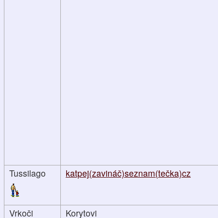
Tussilago
katpej(zavináč)seznam(tečka)cz
Vrkoči
Korytovi