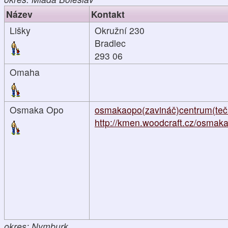
Název
Kontakt
Lišky
Okružní 230
Bradlec
293 06
Omaha
Osmaka Opo
osmakaopo(zavináč)centrum(teč
http://kmen.woodcraft.cz/osmaka.
okres: Nymburk