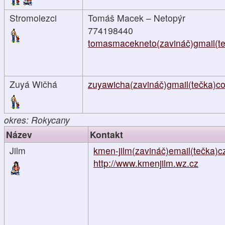
Stromolezci
Tomáš Macek – Netopýr
774198440
tomasmacekneto(zavináč)gmail(t
Zuyá Wičhá
zuyawicha(zavináč)gmail(tečka)c
okres: Rokycany
Název
Kontakt
Jilm
kmen-jilm(zavináč)email(tečka)c
http://www.kmenjilm.wz.cz