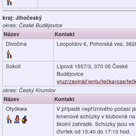
kraj: Jihočeský
okres: České Budějovice
Název
Kontakt
Divočina
Leopoldov 6, Pohorská ves, 382
Sokoli
Lipová 1557/3, 370 05 České
Budějovice
vruz(zavináč)entu(tečka)cas(teč
okres: Český Krumlov
Název
Kontakt
Otyókwa
V případě nepříznivého počasí j
kmenové schůzky v klubovně na
školní zahradě. Schůzky jsou ve
čtvrtek od 15:40 do 17:10 hod.