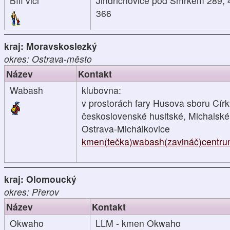
Bílí vlci
Jindřichovice pod Smrkem 289, 
366
kraj: Moravskoslezký
okres: Ostrava-město
Název
Kontakt
Wabash
klubovna:
v prostorách fary Husova sboru Cír
československé husitské, Michalské
Ostrava-Michálkovice
kmen(tečka)wabash(zavináč)centru
kraj: Olomoucký
okres: Přerov
Název
Kontakt
Okwaho
LLM - kmen Okwaho