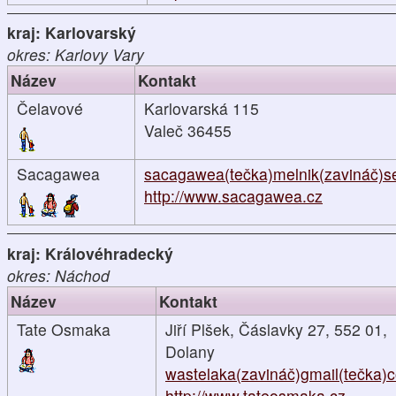
kraj: Karlovarský
okres: Karlovy Vary
Název
Kontakt
Čelavové
Karlovarská 115
Valeč 36455
Sacagawea
sacagawea(tečka)melnik(zavináč)s
http://www.sacagawea.cz
kraj: Královéhradecký
okres: Náchod
Název
Kontakt
Tate Osmaka
Jiří Plšek, Čáslavky 27, 552 01,
Dolany
wastelaka(zavináč)gmail(tečka)
http://www.tateosmaka.cz