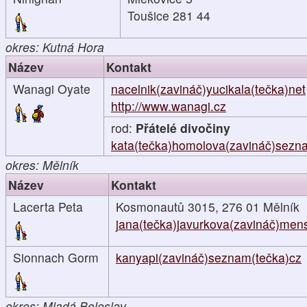
Toušice 281 44
okres: Kutná Hora
Název
Kontakt
Wanagi Oyate
nacelnik(zavináč)yucikala(tečka)net
http://www.wanagi.cz
rod:
Přátelé divočiny
kata(tečka)homolova(zavináč)sezn
okres: Mělník
Název
Kontakt
Lacerta Peta
Kosmonautů 3015, 276 01 Mělník
jana(tečka)javurkova(zavináč)men
Sionnach Gorm
kanyapi(zavináč)seznam(tečka)cz
okres: Mladá Boleslav