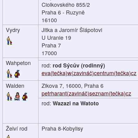
Ciolkovského 855/2
Praha 6 - Ruzyně
16100
Vydry
Jitka a Jaromír Šlápotovi
U Uranie 19
Praha 7
17000
Wahpeton
rod:
rod Sýcův (rodinný)
eva(tečka)w(zavináč)centrum(tečka)cz
Walden
Zikova 7, 16000, Praha 6
petrharant(zavináč)seznam(tečka)cz
rod:
Wazazi na Watoto
Želví rod
Praha 8-Kobylisy