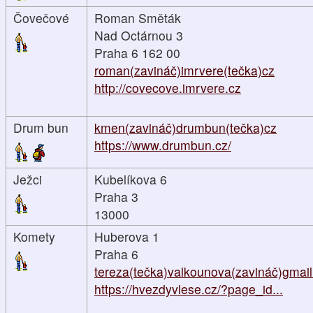
Čovečové
Roman Směták
Nad Octárnou 3
Praha 6 162 00
roman(zavináč)imrvere(tečka)cz
http://covecove.imrvere.cz
Drum bun
kmen(zavináč)drumbun(tečka)cz
https://www.drumbun.cz/
Ježci
Kubelíkova 6
Praha 3
13000
Komety
Huberova 1
Praha 6
tereza(tečka)valkounova(zavináč)gmai
https://hvezdyvlese.cz/?page_id...