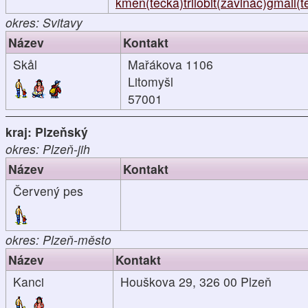
kmen(tečka)trilobit(zavináč)gmail(
okres: Svitavy
Název
Kontakt
Skål
Mařákova 1106
Litomyšl
57001
kraj: Plzeňský
okres: Plzeň-jih
Název
Kontakt
Červený pes
okres: Plzeň-město
Název
Kontakt
Kanci
Houškova 29, 326 00 Plzeň