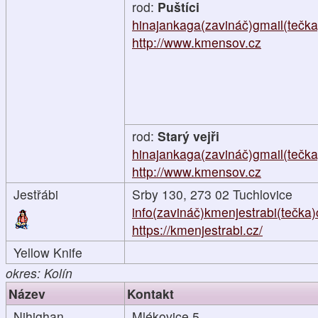
rod:
Puštíci
hinajankaga(zavináč)gmail(tečk
http://www.kmensov.cz
rod:
Starý vejři
hinajankaga(zavináč)gmail(tečk
http://www.kmensov.cz
Jestřábi
Srby 130, 273 02 Tuchlovice
info(zavináč)kmenjestrabi(tečka)
https://kmenjestrabi.cz/
Yellow Knife
okres: Kolín
Název
Kontakt
Nihighan
Mlékovice 5