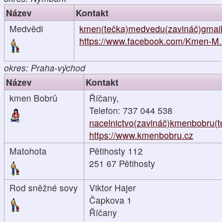
Název
Kontakt
Medvědi
kmen(tečka)medvedu(zavináč)gmail
https://www.facebook.com/Kmen-M.
okres: Praha-východ
Název
Kontakt
kmen Bobrů
Říčany,
Telefon: 737 044 538
nacelnictvo(zavináč)kmenbobru(t
https://www.kmenbobru.cz
Matohota
Pětihosty 112
251 67 Pětihosty
Rod sněžné sovy
Viktor Hajer
Čapkova 1
Říčany