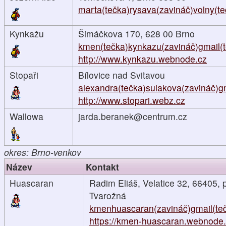
marta(tečka)rysava(zavináč)volny(te
Kynkažu
Šimáčkova 170, 628 00 Brno
kmen(tečka)kynkazu(zavináč)gmail(
http://www.kynkazu.webnode.cz
Stopaři
Bílovice nad Svitavou
alexandra(tečka)sulakova(zavináč)g
http://www.stopari.webz.cz
Wallowa
jarda.beranek@centrum.cz
okres: Brno-venkov
Název
Kontakt
Huascaran
Radim Eliáš, Velatice 32, 66405, 
Tvarožná
kmenhuascaran(zavináč)gmail(te
https://kmen-huascaran.webnode..