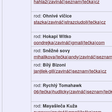
hahla2(zavináč)seznam(tečka)cz
rod:
Ohnivé vlčice
stazka(zavináč)strazciudoli(tečka)cz
rod:
Hokapi Witko
oondrejka(zavináč)gmail(tečka)com
rod:
Sněžné sovy
mihalikova(tečka)andy(zavináč)seznam
rod:
Bílý Bizoni
janjilek-gill(zavináč)seznam(tečka)cz
rod:
Rychlý Tomahawk
06(tečka)hudlicky(zavináč)seznam(teč
rod:
Mayašleča Kuža
sunnxxx(zavináč)gmail(tečka)com