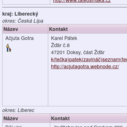
kraj: Liberecký
okres: Česká Lípa
Název
Kontakt
Ačjuta Gotra
Karel Pátek
Žďár č.8
47201 Doksy, část Žďár
k(tečka)patek(zavináč)seznam(te
http://acjutagotra.webnode.cz/
okres: Liberec
Název
Kontakt