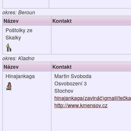
okres: Beroun
Název
Kontakt
Poštolky ze
Skalky
okres: Kladno
Název
Kontakt
Hinajankaga
Martin Svoboda
Osvobození 3
Stochov
hinajankaga(zavináč)gmail(tečk
http://www.kmensov.cz