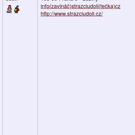
info(zavináč)strazciudoli(tečka)cz
http://www.strazciudoli.cz/