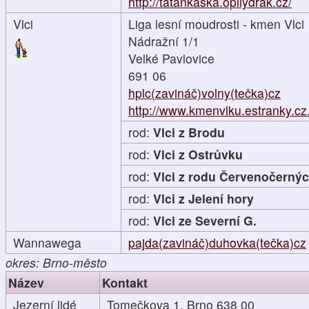
http://tatankaska.opilydrak.cz/
Vlci
Liga lesní moudrosti - kmen Vlci
Nádražní 1/1
Velké Pavlovice
691 06
hplc(zavináč)volny(tečka)cz
http://www.kmenvlku.estranky.cz.
rod:
Vlci z Brodu
rod:
Vlci z Ostrůvku
rod:
Vlci z rodu Červenočerný
rod:
Vlci z Jelení hory
rod:
Vlci ze Severní G.
Wannawega
pajda(zavináč)duhovka(tečka)cz
okres: Brno-město
Název
Kontakt
Jezerní lidé
Tomečkova 1, Brno 638 00