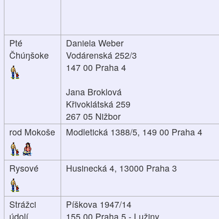
Pté
Daniela Weber
Čhúŋšoke
Vodárenská 252/3
147 00 Praha 4
Jana Broklová
Křivoklátská 259
267 05 Nižbor
rod Mokoše
Modletická 1388/5, 149 00 Praha 4
Rysové
Husinecká 4, 13000 Praha 3
Strážci
Píškova 1947/14
údolí
155 00 Praha 5 - Lužiny