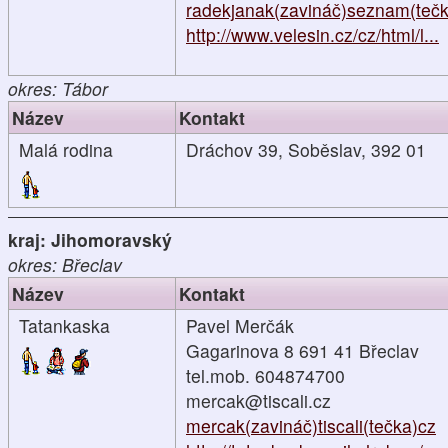
radekjanak(zavináč)seznam(teč
http://www.velesin.cz/cz/html/l...
okres: Tábor
Název
Kontakt
Malá rodina
Dráchov 39, Soběslav, 392 01
kraj: Jihomoravský
okres: Břeclav
Název
Kontakt
Tatankaska
Pavel Merčák
Gagarinova 8 691 41 Břeclav
tel.mob. 604874700
mercak@tiscali.cz
mercak(zavináč)tiscali(tečka)cz