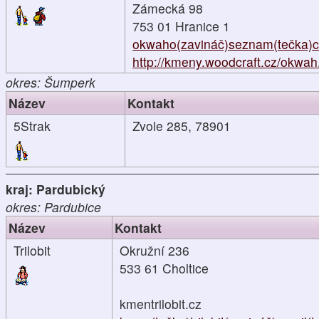
Zámecká 98
753 01 Hranice 1
okwaho(zavináč)seznam(tečka)c
http://kmeny.woodcraft.cz/okwah.
okres: Šumperk
Název
Kontakt
5Strak
Zvole 285, 78901
kraj: Pardubický
okres: Pardubice
Název
Kontakt
Trilobit
Okružní 236
533 61 Choltice
kmentrilobit.cz