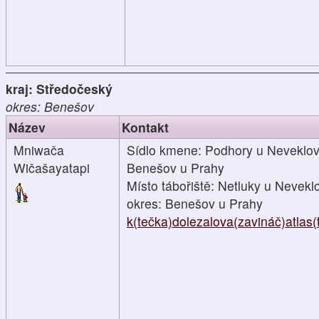
kraj: Středočeský
okres: Benešov
Název
Kontakt
Mniwača
Sídlo kmene: Podhory u Neveklova
Wičašayatapi
Benešov u Prahy
Místo tábořiště: Netluky u Nevekl
okres: Benešov u Prahy
k(tečka)dolezalova(zavináč)atlas(