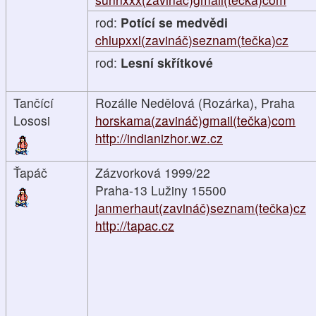
rod:
Potící se medvědi
chlupxxl(zavináč)seznam(tečka)cz
rod:
Lesní skřítkové
Tančící
Rozálie Nedělová (Rozárka), Praha
Lososi
horskama(zavináč)gmail(tečka)com
http://indianizhor.wz.cz
Ťapáč
Zázvorková 1999/22
Praha-13 Lužiny 15500
janmerhaut(zavináč)seznam(tečka)cz
http://tapac.cz