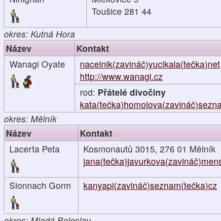
Toušice 281 44
okres: Kutná Hora
Název
Kontakt
Wanagi Oyate
nacelnik(zavináč)yucikala(tečka)net
http://www.wanagi.cz
rod:
Přátelé divočiny
kata(tečka)homolova(zavináč)sezn
okres: Mělník
Název
Kontakt
Lacerta Peta
Kosmonautů 3015, 276 01 Mělník
jana(tečka)javurkova(zavináč)men
Sionnach Gorm
kanyapi(zavináč)seznam(tečka)cz
okres: Mladá Boleslav