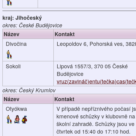
kraj: Jihočeský
okres: České Budějovice
Název
Kontakt
Divočina
Leopoldov 6, Pohorská ves, 382
Sokoli
Lipová 1557/3, 370 05 České
Budějovice
vruz(zavináč)entu(tečka)cas(teč
okres: Český Krumlov
Název
Kontakt
Otyókwa
V případě nepříznivého počasí j
kmenové schůzky v klubovně na
školní zahradě. Schůzky jsou ve
čtvrtek od 15:40 do 17:10 hod.