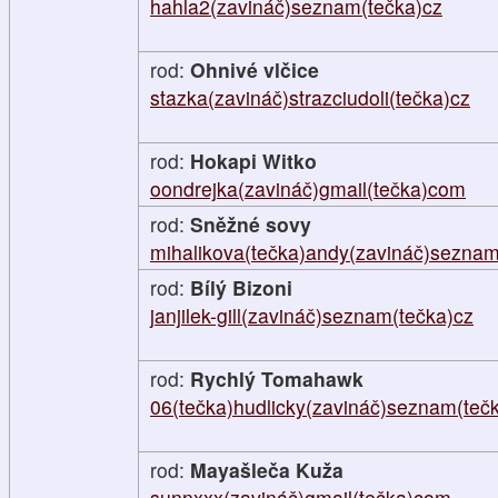
hahla2(zavináč)seznam(tečka)cz
rod:
Ohnivé vlčice
stazka(zavináč)strazciudoli(tečka)cz
rod:
Hokapi Witko
oondrejka(zavináč)gmail(tečka)com
rod:
Sněžné sovy
mihalikova(tečka)andy(zavináč)seznam
rod:
Bílý Bizoni
janjilek-gill(zavináč)seznam(tečka)cz
rod:
Rychlý Tomahawk
06(tečka)hudlicky(zavináč)seznam(teč
rod:
Mayašleča Kuža
sunnxxx(zavináč)gmail(tečka)com