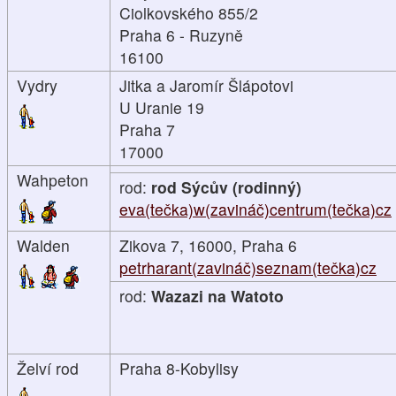
Ciolkovského 855/2
Praha 6 - Ruzyně
16100
Vydry
Jitka a Jaromír Šlápotovi
U Uranie 19
Praha 7
17000
Wahpeton
rod:
rod Sýcův (rodinný)
eva(tečka)w(zavináč)centrum(tečka)cz
Walden
Zikova 7, 16000, Praha 6
petrharant(zavináč)seznam(tečka)cz
rod:
Wazazi na Watoto
Želví rod
Praha 8-Kobylisy