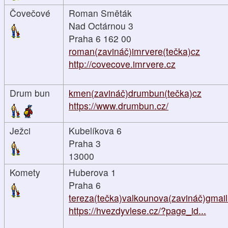
Čovečové
Roman Směták
Nad Octárnou 3
Praha 6 162 00
roman(zavináč)imrvere(tečka)cz
http://covecove.imrvere.cz
Drum bun
kmen(zavináč)drumbun(tečka)cz
https://www.drumbun.cz/
Ježci
Kubelíkova 6
Praha 3
13000
Komety
Huberova 1
Praha 6
tereza(tečka)valkounova(zavináč)gmai
https://hvezdyvlese.cz/?page_id...