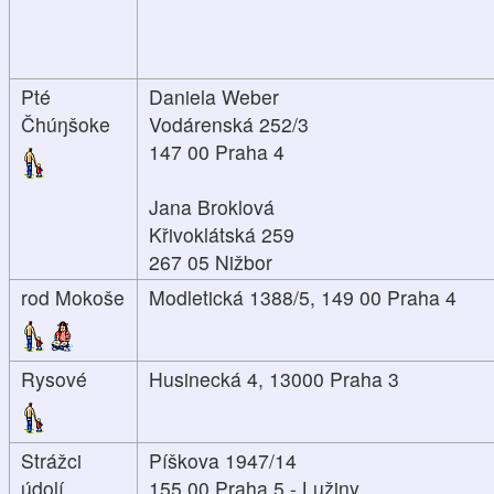
Pté
Daniela Weber
Čhúŋšoke
Vodárenská 252/3
147 00 Praha 4
Jana Broklová
Křivoklátská 259
267 05 Nižbor
rod Mokoše
Modletická 1388/5, 149 00 Praha 4
Rysové
Husinecká 4, 13000 Praha 3
Strážci
Píškova 1947/14
údolí
155 00 Praha 5 - Lužiny