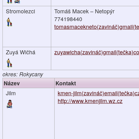
Stromolezci
Tomáš Macek – Netopýr
774198440
tomasmacekneto(zavináč)gmail(t
Zuyá Wičhá
zuyawicha(zavináč)gmail(tečka)c
okres: Rokycany
Název
Kontakt
Jilm
kmen-jilm(zavináč)email(tečka)c
http://www.kmenjilm.wz.cz