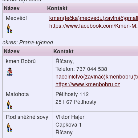
Název
Kontakt
Medvědi
kmen(tečka)medvedu(zavináč)gmail
https://www.facebook.com/Kmen-M.
okres: Praha-východ
Název
Kontakt
kmen Bobrů
Říčany,
Telefon: 737 044 538
nacelnictvo(zavináč)kmenbobru(t
https://www.kmenbobru.cz
Matohota
Pětihosty 112
251 67 Pětihosty
Rod sněžné sovy
Viktor Hajer
Čapkova 1
Říčany