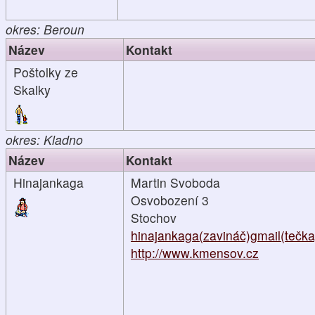
okres: Beroun
Název
Kontakt
Poštolky ze
Skalky
okres: Kladno
Název
Kontakt
Hinajankaga
Martin Svoboda
Osvobození 3
Stochov
hinajankaga(zavináč)gmail(tečk
http://www.kmensov.cz