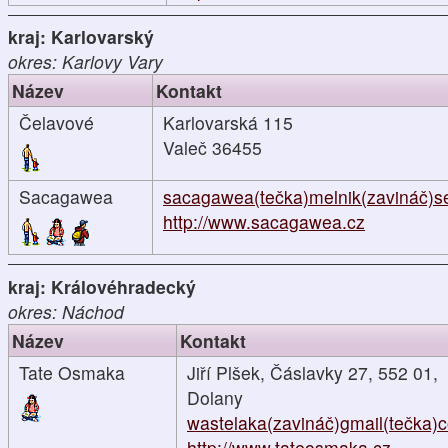
kraj: Karlovarský
okres: Karlovy Vary
Název
Kontakt
Čelavové
Karlovarská 115
Valeč 36455
Sacagawea
sacagawea(tečka)melnik(zavináč)s
http://www.sacagawea.cz
kraj: Královéhradecký
okres: Náchod
Název
Kontakt
Tate Osmaka
Jiří Plšek, Čáslavky 27, 552 01,
Dolany
wastelaka(zavináč)gmail(tečka)
http://www.tateosmaka.cz