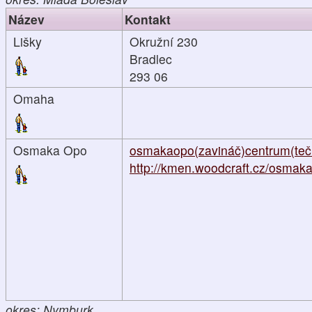
Název
Kontakt
Lišky
Okružní 230
Bradlec
293 06
Omaha
Osmaka Opo
osmakaopo(zavináč)centrum(teč
http://kmen.woodcraft.cz/osmaka.
okres: Nymburk