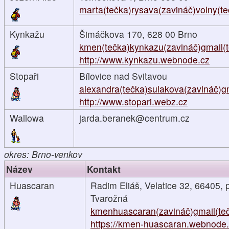
marta(tečka)rysava(zavináč)volny(te
Kynkažu
Šimáčkova 170, 628 00 Brno
kmen(tečka)kynkazu(zavináč)gmail(
http://www.kynkazu.webnode.cz
Stopaři
Bílovice nad Svitavou
alexandra(tečka)sulakova(zavináč)g
http://www.stopari.webz.cz
Wallowa
jarda.beranek@centrum.cz
okres: Brno-venkov
Název
Kontakt
Huascaran
Radim Eliáš, Velatice 32, 66405, 
Tvarožná
kmenhuascaran(zavináč)gmail(te
https://kmen-huascaran.webnode..