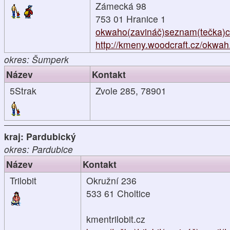
Zámecká 98
753 01 Hranice 1
okwaho(zavináč)seznam(tečka)c
http://kmeny.woodcraft.cz/okwah.
okres: Šumperk
Název
Kontakt
5Strak
Zvole 285, 78901
kraj: Pardubický
okres: Pardubice
Název
Kontakt
Trilobit
Okružní 236
533 61 Choltice
kmentrilobit.cz