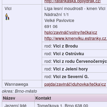
http://tatankaska.opilydrak.cz/
Vlci
Liga lesní moudrosti - kmen Vlci
Nádražní 1/1
Velké Pavlovice
691 06
hplc(zavináč)volny(tečka)cz
http://www.kmenvlku.estranky.cz.
rod:
Vlci z Brodu
rod:
Vlci z Ostrůvku
rod:
Vlci z rodu Červenočerný
rod:
Vlci z Jelení hory
rod:
Vlci ze Severní G.
Wannawega
pajda(zavináč)duhovka(tečka)cz
okres: Brno-město
Název
Kontakt
Jezerní lidé
Tomečkova 1, Brno 638 00