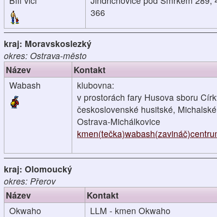
Bílí vlci
Jindřichovice pod Smrkem 289, 
366
kraj: Moravskoslezký
okres: Ostrava-město
Název
Kontakt
Wabash
klubovna:
v prostorách fary Husova sboru Cír
československé husitské, Michalské
Ostrava-Michálkovice
kmen(tečka)wabash(zavináč)centru
kraj: Olomoucký
okres: Přerov
Název
Kontakt
Okwaho
LLM - kmen Okwaho