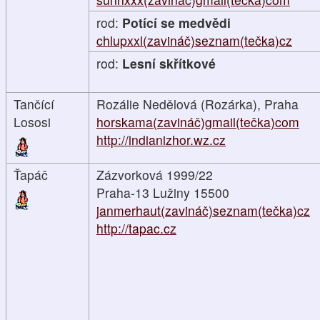
rod:
Potící se medvědi
chlupxxl(zavináč)seznam(tečka)cz
rod:
Lesní skřítkové
Tančící
Rozálie Nedělová (Rozárka), Praha
Lososi
horskama(zavináč)gmail(tečka)com
http://indianizhor.wz.cz
Ťapáč
Zázvorková 1999/22
Praha-13 Lužiny 15500
janmerhaut(zavináč)seznam(tečka)cz
http://tapac.cz