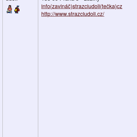
info(zavináč)strazciudoli(tečka)cz
http://www.strazciudoli.cz/