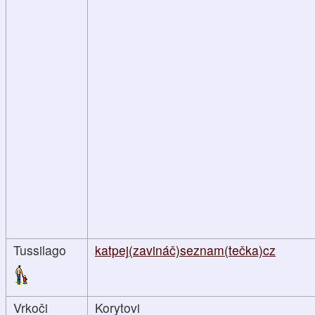
Tussilago
katpej(zavináč)seznam(tečka)cz
Vrkoči
Korytovi