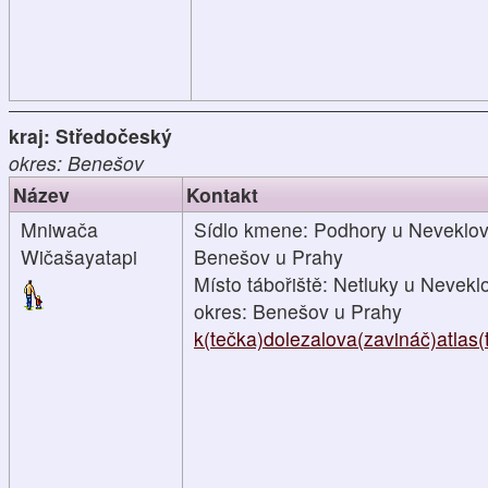
kraj: Středočeský
okres: Benešov
Název
Kontakt
Mniwača
Sídlo kmene: Podhory u Neveklova
Wičašayatapi
Benešov u Prahy
Místo tábořiště: Netluky u Nevekl
okres: Benešov u Prahy
k(tečka)dolezalova(zavináč)atlas(