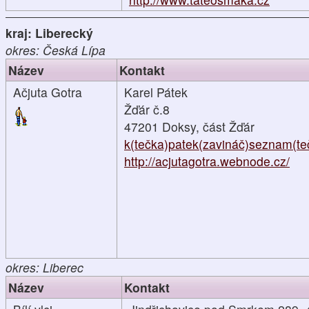
kraj: Liberecký
okres: Česká Lípa
Název
Kontakt
Ačjuta Gotra
Karel Pátek
Žďár č.8
47201 Doksy, část Žďár
k(tečka)patek(zavináč)seznam(te
http://acjutagotra.webnode.cz/
okres: Liberec
Název
Kontakt