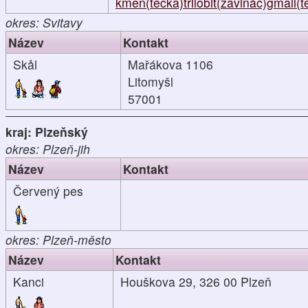
kmen(tečka)trilobit(zavináč)gmail(
okres: Svitavy
Název
Kontakt
Skål
Mařákova 1106
Litomyšl
57001
kraj: Plzeňský
okres: Plzeň-jih
Název
Kontakt
Červený pes
okres: Plzeň-město
Název
Kontakt
Kanci
Houškova 29, 326 00 Plzeň