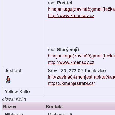
rod:
Puštíci
hinajankaga(zavináč)gmail(tečk
http://www.kmensov.cz
rod:
Starý vejři
hinajankaga(zavináč)gmail(tečk
http://www.kmensov.cz
Jestřábi
Srby 130, 273 02 Tuchlovice
info(zavináč)kmenjestrabi(tečka)
https://kmenjestrabi.cz/
Yellow Knife
okres: Kolín
Název
Kontakt
Nihighan
Mlékovice 5