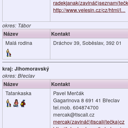
radekjanak(zavináč)seznam(teč
http://www.velesin.cz/cz/html/l...
okres: Tábor
Název
Kontakt
Malá rodina
Dráchov 39, Soběslav, 392 01
kraj: Jihomoravský
okres: Břeclav
Název
Kontakt
Tatankaska
Pavel Merčák
Gagarinova 8 691 41 Břeclav
tel.mob. 604874700
mercak@tiscali.cz
mercak(zavináč)tiscali(tečka)cz