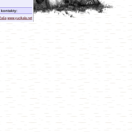
kontakty:
ičaša
www.yucikala.net