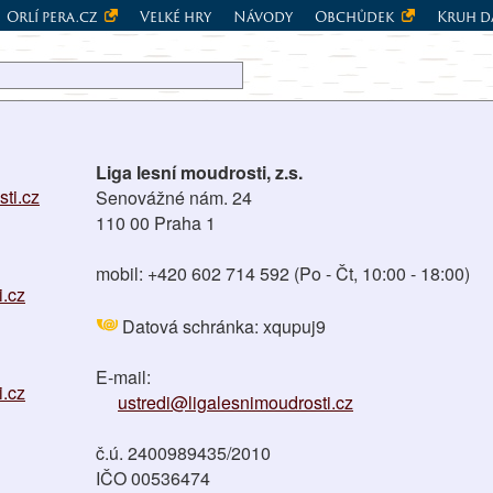
Orlí pera.cz
Velké hry
Návody
Obchůdek
Kruh d
Liga lesní moudrosti, z.s.
ti.cz
Senovážné nám. 24
110 00 Praha 1
mobil: +420 602 714 592 (Po - Čt, 10:00 - 18:00)
.cz
Datová schránka: xqupuj9
E-mail:
i.cz
ustredi@ligalesnimoudrosti.cz
č.ú. 2400989435/2010
IČO 00536474