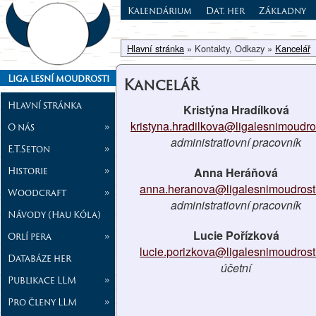
Kalendárium
Dat. her
Základny
Hlavní stránka
» Kontakty, Odkazy »
Kancelář
Liga lesní moudrosti
Kancelář
Hlavní stránka
Kristýna Hradílková
kristyna.hradilkova@ligalesnimoudros
O nás
»
administratiovní pracovník
E.T.Seton
»
Historie
»
Anna Heráňová
anna.heranova@ligalesnimoudrosti
Woodcraft
»
administratiovní pracovník
Návody (Hau Kóla)
Lucie Pořízková
Orlí pera
»
lucie.porizkova@ligalesnimoudrost
Databáze her
účetní
Publikace LLM
»
Pro členy LLM
»