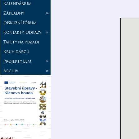
Kalendárium
Základny
»
Diskuzní fórum
Kontakty, Odkazy
»
Tapety na pozadí
Kruh dárců
Projekty LLM
»
Archiv
»
Projekt: