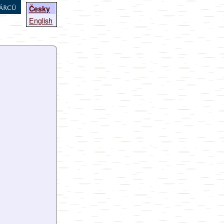
árců
Česky
English