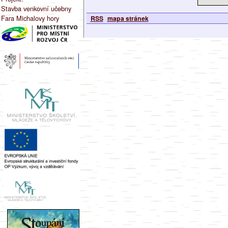
Stavba venkovní učebny
Fara Michalovy hory
RSS
mapa stránek