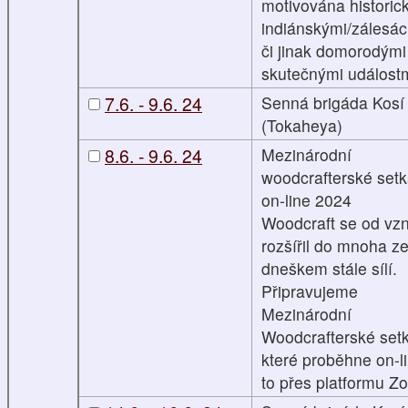
motivována historic
indiánskými/zálesá
či jinak domorodými
skutečnými událostm
7.6. - 9.6. 24
Senná brigáda Kosí
(Tokaheya)
8.6. - 9.6. 24
Mezinárodní
woodcrafterské setk
on-line 2024
Woodcraft se od vzn
rozšířil do mnoha z
dneškem stále sílí.
Připravujeme
Mezinárodní
Woodcrafterské setk
které proběhne on-l
to přes platformu Z