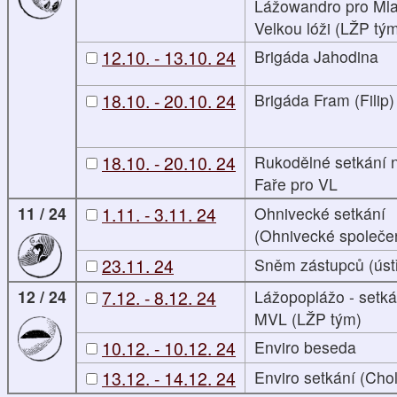
Lážowandro pro Mla
Velkou lóži (LŽP tý
12.10. - 13.10. 24
Brigáda Jahodina
18.10. - 20.10. 24
Brigáda Fram (Filip)
18.10. - 20.10. 24
Rukodělné setkání 
Faře pro VL
11 / 24
1.11. - 3.11. 24
Ohnivecké setkání
(Ohnivecké společen
23.11. 24
Sněm zástupců (úst
12 / 24
7.12. - 8.12. 24
Lážopoplážo - setká
MVL (LŽP tým)
10.12. - 10.12. 24
Enviro beseda
13.12. - 14.12. 24
Enviro setkání (Chol