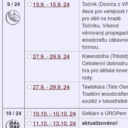
9 / 24
13.9. - 15.9. 24
Točník (Domča z V
Akce pro veřejnost 
pro děti na hradě
Točníku. Víkend
věnovaný propagaci
woodcraftu zábavn
formou.
27.9. - 29.9. 24
Kiwendotha (Trilobit
Celodenní dobrodr
hra pro dětské kme
rody.
27.9. - 29.9. 24
Tawiskara (Tate Os
Tradiční woodcrafte
soutěž v lukostřelbě
10 / 24
10.10. - 10.10. 24
Setkání s ÚROPem
11.10. - 13.10. 24
aktualizováno!