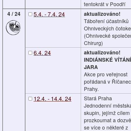
tentokrát v Poodří
4 / 24
5.4. - 7.4. 24
aktualizováno!
Táboření účastníků
Ohniveckých čotok
(Ohnivecké společen
Chirurg)
6.4. 24
aktualizováno!
INDIÁNSKÉ VÍTÁN
JARA
Akce pro veřejnost
pořádaná v Říčanec
Prahy.
12.4. - 14.4. 24
Stará Praha
Jednodenní městsk
skupin, jejímž cílem 
prozkoumat a dozvě
se více o některé z