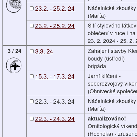
23.2. - 25.2. 24
Náčelnické zkoušky
(Marťa)
23.2. - 25.2. 24
Šití stylového látko
oblečení v ruce i na 
23. 2. 2024 - 25. 2.
3 / 24
3.3. 24
Zahájení stavby Kl
boudy (ústředí)
brigáda
15.3. - 17.3. 24
Jarní klíčení -
seberozvojový víke
(Ohnivecké společen
22.3. - 24.3. 24
Náčelnické zkoušky
(Marťa)
22.3. - 24.3. 24
aktualizováno!
Ornitologický víken
(Hočhóka) - zrušen