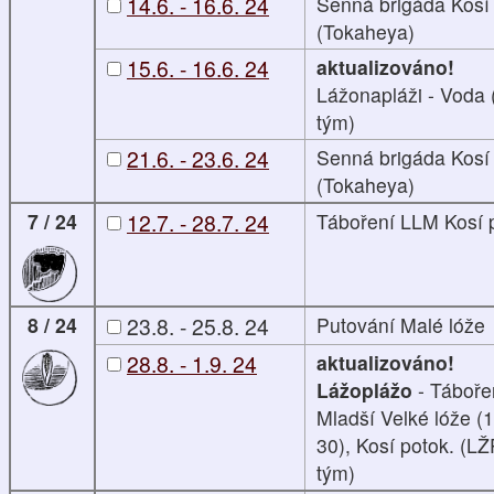
14.6. - 16.6. 24
Senná brigáda Kosí
(Tokaheya)
15.6. - 16.6. 24
aktualizováno!
Lážonapláži - Voda
tým)
21.6. - 23.6. 24
Senná brigáda Kosí
(Tokaheya)
7 / 24
12.7. - 28.7. 24
Táboření LLM Kosí 
8 / 24
23.8. - 25.8. 24
Putování Malé lóže
28.8. - 1.9. 24
aktualizováno!
Lážoplážo
- Táboře
Mladší Velké lóže (1
30), Kosí potok. (LŽ
tým)