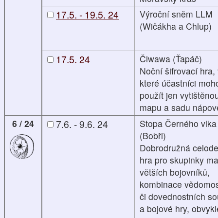
17.5. - 19.5. 24
Výroční sněm LLM
(Wičákha a Chlup)
17.5. 24
Čiwawa (Ťapáč)
Noční šifrovací hra,
které účastníci moh
použít jen vytištěno
mapu a sadu nápov
6 / 24
7.6. - 9.6. 24
Stopa Černého vlka
(Bobři)
Dobrodružná celode
hra pro skupinky ma
větších bojovníků,
kombinace vědomos
či dovednostních so
a bojové hry, obvykl