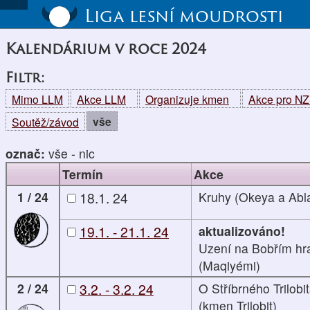
Liga lesní moudrosti
Kalendárium v roce 2024
Filtr:
Mimo LLM
Akce LLM
Organizuje kmen
Akce pro N
vše
Soutěž/závod
označ:
vše
-
nic
Termín
Akce
1 / 24
18.1. 24
Kruhy (Okeya a Abl
19.1. - 21.1. 24
aktualizováno!
Uzení na Bobřím hr
(Maqiyémi)
2 / 24
3.2. - 3.2. 24
O Stříbrného Trilobi
(kmen Trilobit)