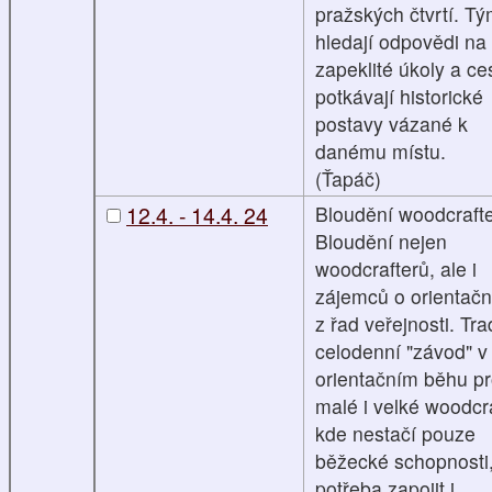
pražských čtvrtí. T
hledají odpovědi na
zapeklité úkoly a ce
potkávají historické
postavy vázané k
danému místu.
(Ťapáč)
12.4. - 14.4. 24
Bloudění woodcraft
Bloudění nejen
woodcrafterů, ale i
zájemců o orientačn
z řad veřejnosti. Tra
celodenní "závod" v
orientačním běhu p
malé i velké woodcra
kde nestačí pouze
běžecké schopnosti,
potřeba zapojit i