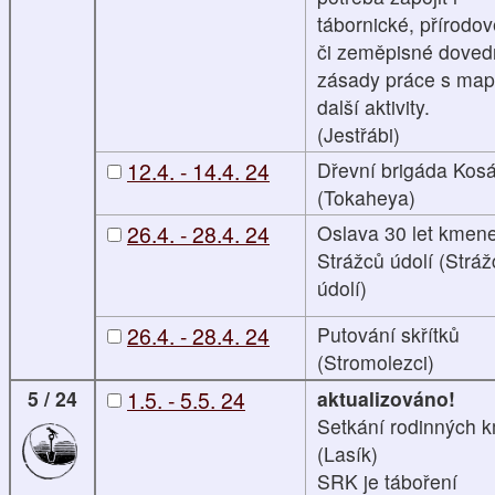
tábornické, přírodo
či zeměpisné dovedn
zásady práce s map
další aktivity.
(Jestřábi)
12.4. - 14.4. 24
Dřevní brigáda Kos
(Tokaheya)
26.4. - 28.4. 24
Oslava 30 let kmen
Strážců údolí (Stráž
údolí)
26.4. - 28.4. 24
Putování skřítků
(Stromolezci)
5 / 24
1.5. - 5.5. 24
aktualizováno!
Setkání rodinných 
(Lasík)
SRK je táboření