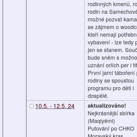
rodinných kmenů, r
rodin na Samechově
možné pozvat kama
se zájmem o woodcr
kteří nemají potřeb
vybavení - lze tedy p
jen se stanem. Souč
bude sněm s možno
uznání orlích per i ti
První jarní táboření
rodiny se spoustou
programu pro děti i
dospělé.
10.5. - 12.5. 24
aktualizováno!
Nejkrásnější sbírka
(Maqiyémi)
Putování po CHKO
Moravský kras