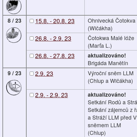
8 / 23
15.8. - 20.8. 23
Ohnivecká Čotokva
(Wičákha)
26.8. - 2.9. 23
Čotokwa Malé lóže
(Marťa L.)
26.8. - 27.8. 23
aktualizováno!
Brigáda Manětín
9 / 23
2.9. 23
Výroční sněm LLM
(Chlup a Wičákha)
2.9. - 2.9. 23
aktualizováno!
Setkání Rodů a Str
Setkání zájemců z 
a Stráží LLM před 
sněmem LLM
(Chlup)