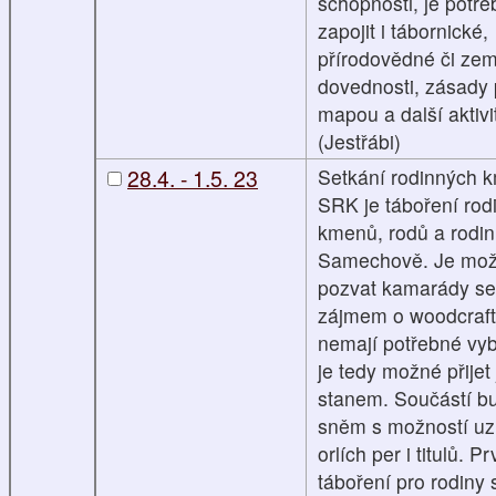
schopnosti, je potře
zapojit i tábornické,
přírodovědné či ze
dovednosti, zásady 
mapou a další aktivi
(Jestřábi)
28.4. - 1.5. 23
Setkání rodinných 
SRK je táboření rod
kmenů, rodů a rodin
Samechově. Je mo
pozvat kamarády se
zájmem o woodcraft,
nemají potřebné vyb
je tedy možné přijet
stanem. Součástí b
sněm s možností uz
orlích per i titulů. Pr
táboření pro rodiny 