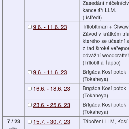
Zasedání náčelníctv
kanceláři LLM.
(ústředí)
9.6. - 11.6. 23
Trilobitman + Čiwa
Závod v krátkém tria
kterého se účastní s
z řad široké veřejnos
odvážní woodcrafteř
(Trilobit a Ťapáč)
9.6. - 11.6. 23
Brigáda Kosí potok
(Tokaheya)
16.6. - 18.6. 23
Brigáda Kosí potok
(Tokaheya)
23.6. - 25.6. 23
Brigáda Kosí potok
(Tokaheya)
7 / 23
15.7. - 30.7. 23
Táboření LLM, Kosí