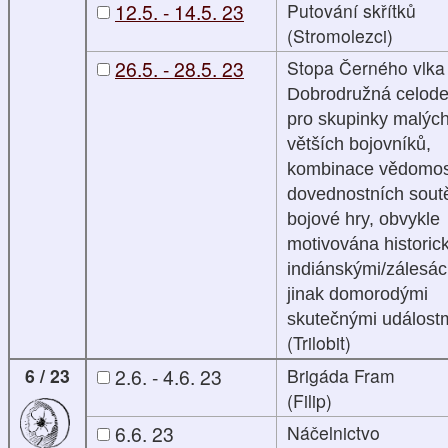
12.5. - 14.5. 23
Putování skřítků
(Stromolezci)
26.5. - 28.5. 23
Stopa Černého vlka
Dobrodružná celode
pro skupinky malých
větších bojovníků,
kombinace vědomost
dovednostních sout
bojové hry, obvykle
motivována historic
indiánskými/zálesác
jinak domorodými
skutečnými událostm
(Trilobit)
6 / 23
2.6. - 4.6. 23
Brigáda Fram
(Filip)
6.6. 23
Náčelnictvo