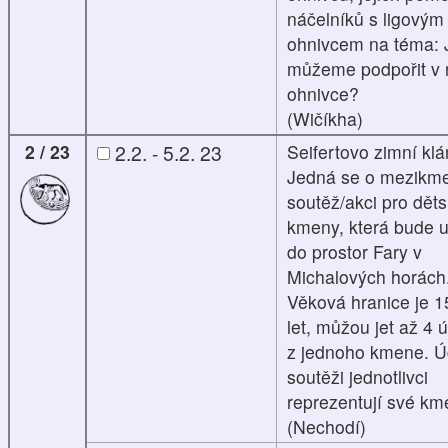
náčelníků s ligovým
ohnivcem na téma: 
můžeme podpořit v r
ohnivce?
(Wičíkha)
2 / 23
2.2. - 5.2. 23
Seifertovo zimní klá
Jedná se o mezikm
soutěž/akci pro dět
kmeny, která bude 
do prostor Fary v
Michalových horách
Věková hranice je 1
let, můžou jet až 4 ú
z jednoho kmene. Ú
soutěži jednotlivci
reprezentují své k
(Nechodí)