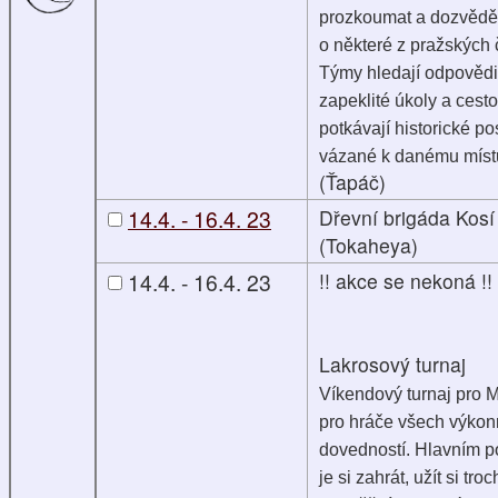
prozkoumat a dozvědět
o některé z pražských č
Týmy hledají odpovědi
zapeklité úkoly a cest
potkávají historické po
vázané k danému míst
(Ťapáč)
14.4. - 16.4. 23
Dřevní brigáda Kosí
(Tokaheya)
14.4. - 16.4. 23
!! akce se nekoná !!
Lakrosový turnaj
Víkendový turnaj pro M
pro hráče všech výkon
dovedností. Hlavním p
je si zahrát, užít si troc