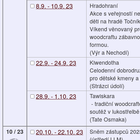
8.9. - 10.9. 23
Hradohraní
Akce s veřejností ne
děti na hradě Točník
Víkend věnovaný pr
woodcraftu zábavn
formou.
(Výr a Nechodí)
22.9. - 24.9. 23
Kiwendotha
Celodenní dobrodru
pro dětské kmeny a
(Strázci údolí)
28.9. - 1.10. 23
Tawiskara
- tradiční woodcraf
soutěž v lukostřelbě
(Tate Osmaka)
10 / 23
20.10. - 22.10. 23
Sněm zástupců 202
(ústředí LLM)