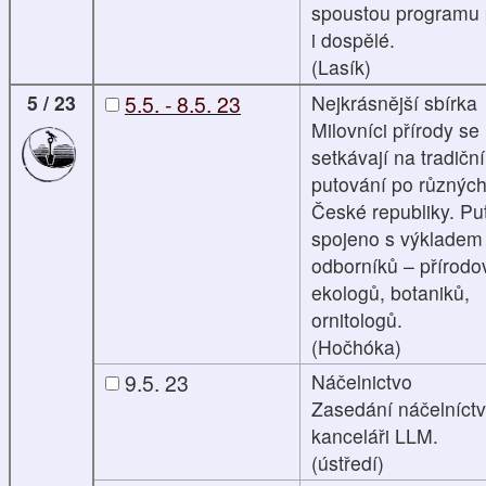
spoustou programu p
i dospělé.
(Lasík)
5 / 23
5.5. - 8.5. 23
Nejkrásnější sbírka
Milovníci přírody se
setkávají na tradičn
putování po různý
České republiky. Pu
spojeno s výkladem
odborníků – přírodo
ekologů, botaniků,
ornitologů.
(Hočhóka)
9.5. 23
Náčelnictvo
Zasedání náčelníctv
kanceláři LLM.
(ústředí)