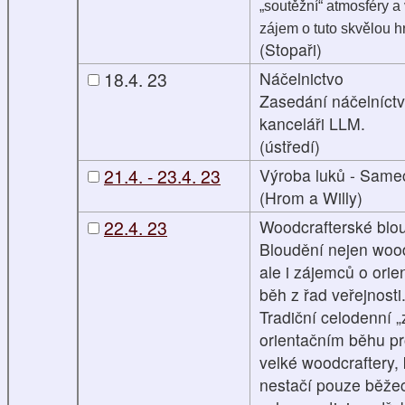
„soutěžní“ atmosféry a
zájem o tuto skvělou h
(Stopaři)
18.4. 23
Náčelnictvo
Zasedání náčelníctv
kanceláři LLM.
(ústředí)
21.4. - 23.4. 23
Výroba luků - Same
(Hrom a Willy)
22.4. 23
Woodcrafterské blo
Bloudění nejen wood
ale i zájemců o orie
běh z řad veřejnosti
Tradiční celodenní „
orientačním běhu pr
velké woodcraftery,
nestačí pouze běže