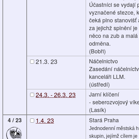
Účastníci se vydají 
vyznačené stezce, k
čeká plno stanovišť 
za jejichž splnění je
něco na zub a malá
odměna.
(Bobři)
21.3. 23
Náčelnictvo
Zasedání náčelníctv
kanceláři LLM.
(ústředí)
24.3. - 26.3. 23
Jarní klíčení
- seberozvojový vík
(Lasík)
4 / 23
1.4. 23
Stará Praha
Jednodenní městská h
skupin, jejímž cílem je