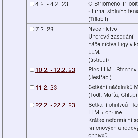
4.2. - 4.2. 23
O Stříbrného Trilobi
- turnaj stolního ten
(Trilobit)
7.2. 23
Náčelnictvo
Únorové zasedání
náčelníctva Ligy v k
LLM.
(ústředí)
10.2. - 12.2. 23
Ples LLM - Stochov
(Jestřábi)
11.2. 23
Setkání náčelníků M
(Todi, Marťa, Chlup)
22.2. - 22.2. 23
Setkání ohnivců - k
LLM + on-line
Krátké neformální s
kmenových a rodov
ohnivců.