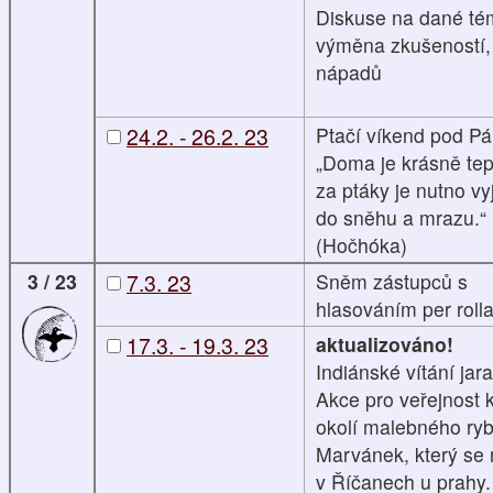
Diskuse na dané té
výměna zkušeností, 
nápadů
24.2. - 26.2. 23
Ptačí víkend pod P
„Doma je krásně tep
za ptáky je nutno vyj
do sněhu a mrazu.“
(Hočhóka)
3 / 23
7.3. 23
Sněm zástupců s
hlasováním per roll
17.3. - 19.3. 23
aktualizováno!
Indiánské vítání jara
Akce pro veřejnost 
okolí malebného ry
Marvánek, který se
v Říčanech u prahy.