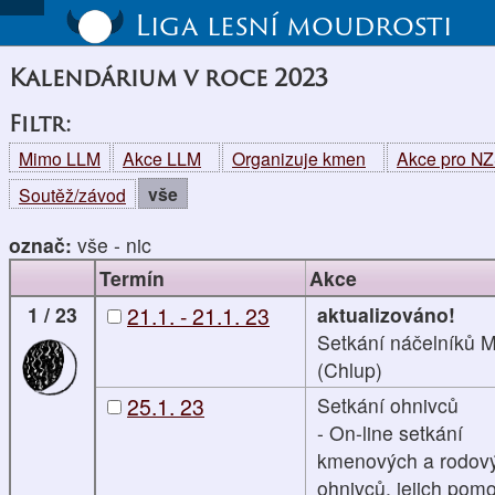
Liga lesní moudrosti
Kalendárium v roce 2023
Filtr:
Mimo LLM
Akce LLM
Organizuje kmen
Akce pro N
vše
Soutěž/závod
označ:
vše
-
nic
Termín
Akce
1 / 23
21.1. - 21.1. 23
aktualizováno!
Setkání náčelníků M
(Chlup)
25.1. 23
Setkání ohnivců
- On-line setkání
kmenových a rodov
ohnivců, jejich pom