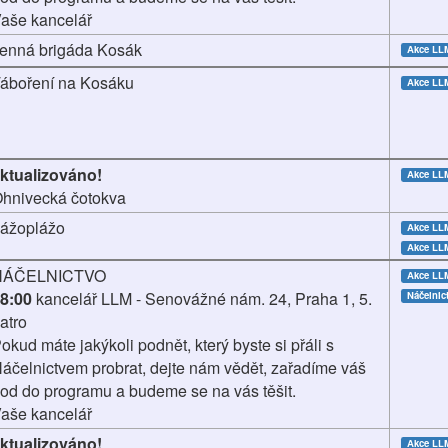
aše kancelář
enná brigáda Kosák
Akce LL
áboření na Kosáku
Akce LL
ktualizováno!
Akce LL
hnivecká čotokva
ážoplážo
Akce L
Akce LL
NÁČELNICTVO
Akce LL
8:00
kancelář LLM - Senovážné nám. 24, Praha 1, 5.
Náčelnic
atro
okud máte jakýkoli podnět, který byste si přáli s
áčelnictvem probrat, dejte nám vědět, zařadíme váš
od do programu a budeme se na vás těšit.
aše kancelář
ktualizováno!
Akce LL