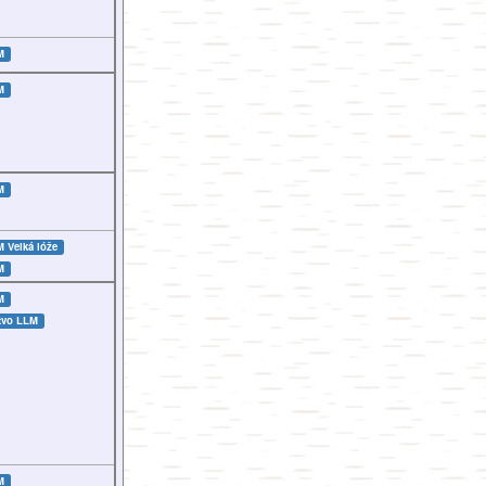
M
M
M
LM
Velká lóže
M
M
tvo LLM
M