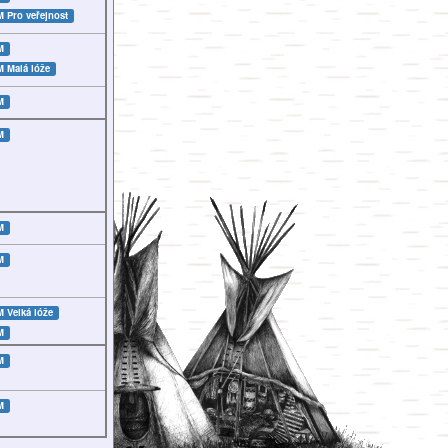
LM
Pro veřejnost
M
LM
Malá lóže
M
M
M
M
LM
Velká lóže
M
M
M