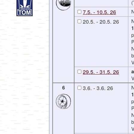
(
7.5. - 10.5. 26
N
20.5. - 20.5. 26
1
p
P
N
b
V
29.5. - 31.5. 26
a
V
6
3.6. - 3.6. 26
1
p
P
N
b
V