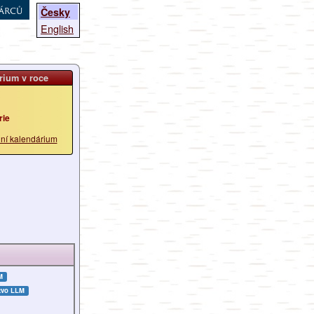
árců
Česky
English
rium v roce
rie
lní kalendárium
M
tvo LLM