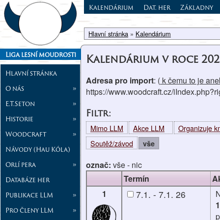
Kalendárium
Dat. her
Základny
Hlavní stránka
»
Kalendárium
Liga lesní moudrosti
Kalendárium v roce 202
Hlavní stránka
Adresa pro import
: (
k čemu to je aneb
O nás
»
https://www.woodcraft.cz/iIndex.php?
E.T.Seton
»
Filtr:
Historie
»
Mimo LLM
Akce LLM
Organizuje 
Woodcraft
»
Soutěž/závod
vše
Návody (Hau Kóla)
označ:
vše
-
nic
Orlí pera
»
Termín
A
Databáze her
1
7.1. - 7.1. 26
Publikace LLM
»
1
Pro členy LLM
»
p