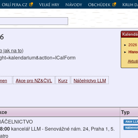
Orlí pera.cz
Velké hry
Návody
Obchůdek
Kruh d
Kalendá
6
2026
 jak na to
)
Histo
right=kalendarium&action=ICalForm
Aktuá
kmen
Akce pro NZ&ČVL
Kurz
Náčelnictvo LLM
kce
Typ
NÁČELNICTVO
Akce LL
8:00
kancelář LLM - Senovážné nám. 24, Praha 1, 5.
Náčelnic
atro