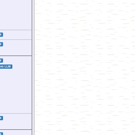
M
M
M
tvo LLM
M
M