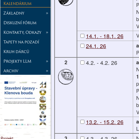
Kalendárium
P
N
Základny
»
b
Diskuzní fórum
V
Kontakty, Odkazy
»
14.1. - 18.1. 26
V
Tapety na pozadí
24.1. 26
a
Kruh dárců
P
Projekty LLM
»
2
4.2. - 4.2. 26
a
Archiv
»
1
p
P
N
b
V
13.2. - 15.2. 26
a
L
3
4.3. - 4.3. 26
Projekt: