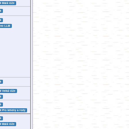
LM
Malá lóže
M
M
tvo LLM
M
LM
Velká lóže
M
M
LM
Pro kmeny a rody
M
LM
Malá lóže