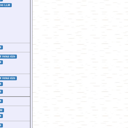
tvo LLM
M
LM
Velká lóže
M
LM
Velká lóže
M
M
M
LM
M
M