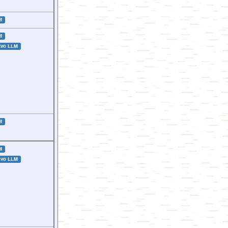
M
M
tvo LLM
M
M
tvo LLM