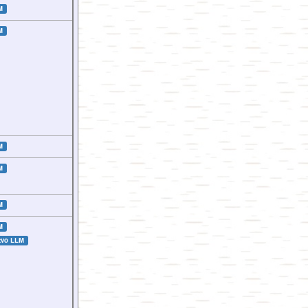
M
M
M
M
M
M
tvo LLM