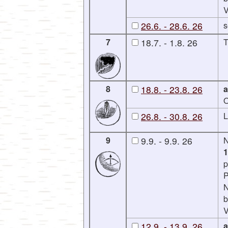
V
26.6. - 28.6. 26
s
7
18.7. - 1.8. 26
T
8
18.8. - 23.8. 26
a
O
26.8. - 30.8. 26
L
9
9.9. - 9.9. 26
1
p
P
N
b
V
12.9. - 13.9. 26
a