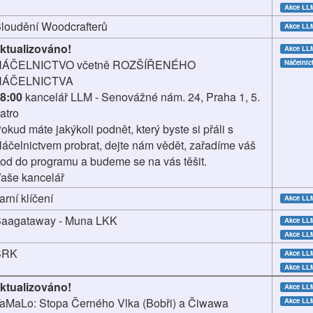
Akce L
loudění Woodcrafterů
Akce LL
ktualizováno!
Akce LL
NÁČELNICTVO včetně ROZŠÍŘENÉHO
Náčelnic
NÁČELNICTVA
8:00
kancelář LLM - Senovážné nám. 24, Praha 1, 5.
atro
okud máte jakýkoli podnět, který byste si přáli s
áčelnictvem probrat, dejte nám vědět, zařadíme váš
od do programu a budeme se na vás těšit.
aše kancelář
arní klíčení
Akce LL
aagataway - Muna LKK
Akce L
Akce LL
SRK
Akce LL
Akce L
ktualizováno!
Akce LL
aMaLo: Stopa Černého Vlka (Bobři) a Čiwawa
Akce L