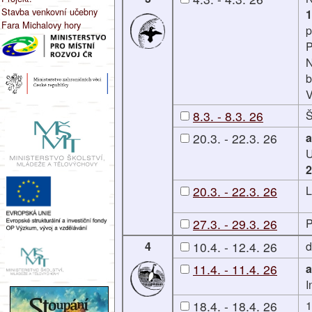
Stavba venkovní učebny
1
Fara Michalovy hory
p
P
N
b
V
8.3. - 8.3. 26
Š
20.3. - 22.3. 26
a
U
2
20.3. - 22.3. 26
L
27.3. - 29.3. 26
P
4
10.4. - 12.4. 26
d
11.4. - 11.4. 26
a
I
18.4. - 18.4. 26
1