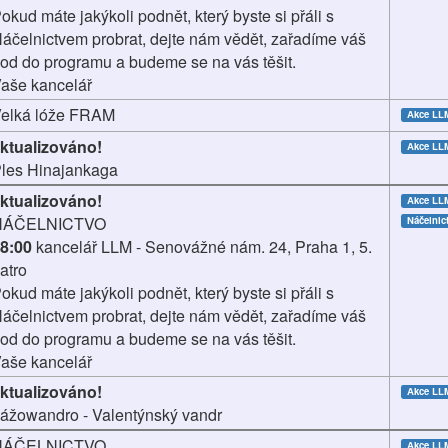
okud máte jakýkoli podnět, který byste si přáli s
áčelnictvem probrat, dejte nám vědět, zařadíme váš
od do programu a budeme se na vás těšit.
aše kancelář
elká lóže FRAM
Akce LL
ktualizováno!
Akce LL
les Hinajankaga
ktualizováno!
Akce LL
NÁČELNICTVO
Náčelnic
8:00
kancelář LLM - Senovážné nám. 24, Praha 1, 5.
atro
okud máte jakýkoli podnět, který byste si přáli s
áčelnictvem probrat, dejte nám vědět, zařadíme váš
od do programu a budeme se na vás těšit.
aše kancelář
ktualizováno!
Akce LL
ážowandro - Valentýnský vandr
NÁČELNICTVO
Akce LL