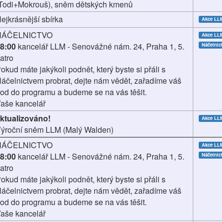
Todi+Mokrouš), sněm dětských kmenů
ejkrásnější sbírka
Akce LL
NÁČELNICTVO
Akce LL
8:00
kancelář LLM - Senovážné nám. 24, Praha 1, 5.
Náčelnic
atro
okud máte jakýkoli podnět, který byste si přáli s
áčelnictvem probrat, dejte nám vědět, zařadíme váš
od do programu a budeme se na vás těšit.
aše kancelář
ktualizováno!
Akce LL
ýroční sněm LLM (Malý Walden)
NÁČELNICTVO
Akce LL
8:00
kancelář LLM - Senovážné nám. 24, Praha 1, 5.
Náčelnic
atro
okud máte jakýkoli podnět, který byste si přáli s
áčelnictvem probrat, dejte nám vědět, zařadíme váš
od do programu a budeme se na vás těšit.
aše kancelář