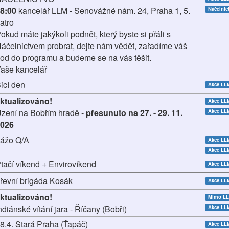
8:00
kancelář LLM - Senovážné nám. 24, Praha 1, 5.
Náčelnic
atro
okud máte jakýkoli podnět, který byste si přáli s
áčelnictvem probrat, dejte nám vědět, zařadíme váš
od do programu a budeme se na vás těšit.
aše kancelář
icí den
Akce LL
ktualizováno!
Akce L
zení na Bobřím hradě -
přesunuto na 27. - 29. 11.
Akce LL
026
ážo Q/A
Akce L
Akce LL
tačí víkend + Envirovíkend
Akce LL
řevní brigáda Kosák
Akce LL
ktualizováno!
Mimo L
ndiánské vítání jara - Říčany (Bobři)
Akce LL
8.4. Stará Praha (Ťapáč)
Akce LL