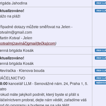
rigáda Jahodina
Akce LL
ktualizováno!
Akce LL
ážo na pláži
řipadné dotazy můžete směřovat na Jelen - 
otvalm@gmail.com
artin Kotval - Jelen 
kotvalm(zavináč)gmail(tečka)com
)
enná brigáda Kosák
Akce LL
ktualizováno!
Akce LL
enná brigáda Kosák
tevíračka - Klenova bouda
Akce LL
NÁČELNICTVO
Akce LL
8:00
kancelář LLM - Senovážné nám. 24, Praha 1, 5.
Náčelnic
atro
okud máte jakýkoli podnět, který byste si přáli s
áčelnictvem probrat, dejte nám vědět, zařadíme váš
od do programu a budeme se na vás těšit.