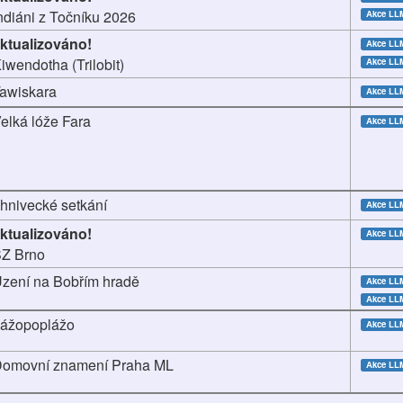
ndiáni z Točníku 2026
Akce L
ktualizováno!
Akce LL
iwendotha (Trilobit)
Akce L
awiskara
Akce LL
elká lóže Fara
Akce LL
hnivecké setkání
Akce LL
ktualizováno!
Akce LL
Z Brno
zení na Bobřím hradě
Akce L
Akce LL
ážopoplážo
Akce LL
omovní znamení Praha ML
Akce LL