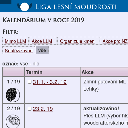
Liga lesní moudrosti
Kalendárium v roce 2019
Filtr:
Mimo LLM
Akce LLM
Organizuje kmen
Akce pro N
vše
Soutěž/závod
označ:
vše
-
nic
Termín
Akce
1 / 19
31.1. - 3.2. 19
Zimní putování ML 
Lehký)
2 / 19
23.2. 19
aktualizováno!
Ples LLM (výbor his
woodcrafterského h