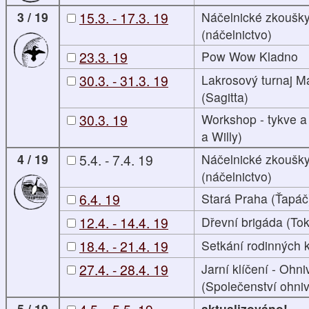
3 / 19
15.3. - 17.3. 19
Náčelnické zkoušky
(náčelnictvo)
23.3. 19
Pow Wow Kladno
30.3. - 31.3. 19
Lakrosový turnaj M
(Sagitta)
30.3. 19
Workshop - tykve a
a Willy)
4 / 19
5.4. - 7.4. 19
Náčelnické zkoušky
(náčelnictvo)
6.4. 19
Stará Praha (Ťapáč
12.4. - 14.4. 19
Dřevní brigáda (To
18.4. - 21.4. 19
Setkání rodinných
27.4. - 28.4. 19
Jarní klíčení - Ohn
(Společenství ohni
5 / 19
aktualizováno!