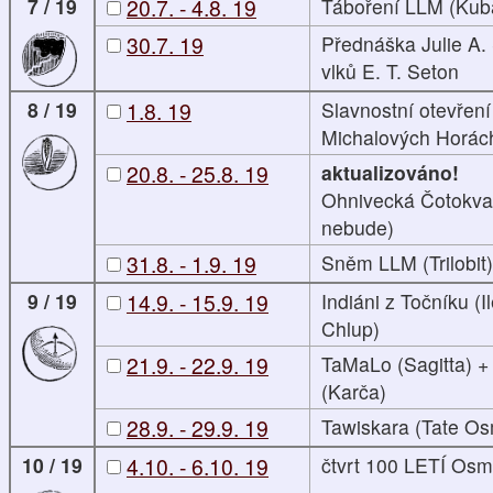
7 / 19
20.7. - 4.8. 19
Táboření LLM (Kub
30.7. 19
Přednáška Julie A.
vlků E. T. Seton
8 / 19
1.8. 19
Slavnostní otevření
Michalových Horác
20.8. - 25.8. 19
aktualizováno!
Ohnivecká Čotokva 
nebude)
31.8. - 1.9. 19
Sněm LLM (Trilobit)
9 / 19
14.9. - 15.9. 19
Indiáni z Točníku (I
Chlup)
21.9. - 22.9. 19
TaMaLo (Sagitta) 
(Karča)
28.9. - 29.9. 19
Tawiskara (Tate O
10 / 19
4.10. - 6.10. 19
čtvrt 100 LETÍ Os