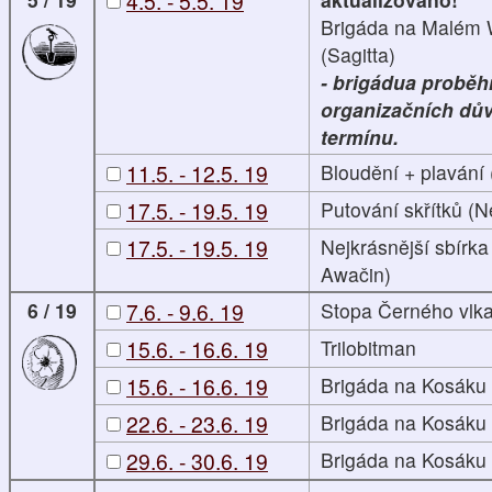
4.5. - 5.5. 19
Brigáda na Malém
(Sagitta)
- brigádua proběh
organizačních dů
termínu.
11.5. - 12.5. 19
Bloudění + plavání 
17.5. - 19.5. 19
Putování skřítků (N
17.5. - 19.5. 19
Nejkrásnější sbírk
Awačin)
6 / 19
7.6. - 9.6. 19
Stopa Černého vlka
15.6. - 16.6. 19
Trilobitman
15.6. - 16.6. 19
Brigáda na Kosáku
22.6. - 23.6. 19
Brigáda na Kosáku
29.6. - 30.6. 19
Brigáda na Kosáku