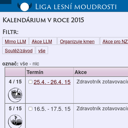
Liga lesní moudrosti
Kalendárium v roce 2015
Filtr:
Mimo LLM
Akce LLM
Organizuje kmen
Akce pro N
Soutěž/závod
vše
označ:
vše
-
nic
Termín
Akce
4 / 15
25.4. - 26.4. 15
Zdravotník zotavovacíc
5 / 15
16.5. - 17.5. 15
Zdravotník zotavovacíc