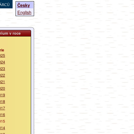
árců
Česky
English
rium v roce
rie
025
024
023
022
021
020
019
018
017
016
015
014