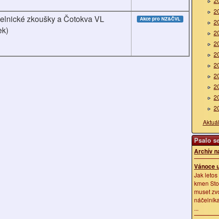
2
2
elnické zkoušky a Čotokva VL
Akce pro NZ&ČVL
2
ek)
2
2
2
2
2
2
2
2
Aktuá
Psalo se
Archív n
Vánoce u
Jak letos
kmen Sto
muset zv
náčelník
...