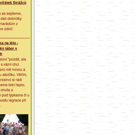
vířátek Strážců
k se sejdeme,
dali dobrůtky
amarádům z
o údolí.
a na léto -
ký tábor v
ch
sloví "pozdě, ale
 s vámi chci
 pro mě novou a
 akcičku. Věřím,
rosinci si rádi
me letní teplo,
chvíle s
 pod týpkama či u
ustu legrace při
.