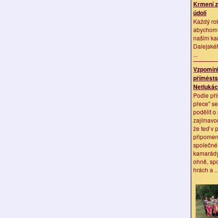
Krmení z
údolí
Každý ro
abychom 
našim k
Dalejskéh
...
Vzpomínk
příměsts
Netluká
Podle pří
přece" se
podělit o
zajímavou
že teď v p
připomene
společné 
kamarády
ohně, spo
hrách a ..