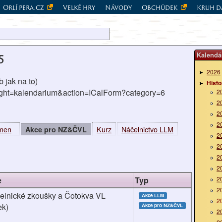
Orlí pera.cz
Velké hry
Návody
Obchůdek
Kruh d
Kalendá
5
2026
 jak na to
)
Histo
right=kalendarium&action=ICalForm?category=6
2
2
2
2
kmen
Kurz
Náčelnictvo LLM
Akce pro NZ&ČVL
2
2
2
2
e
Typ
2
2
elnické zkoušky a Čotokva VL
Akce LLM
2
ek)
Akce pro NZ&ČVL
2