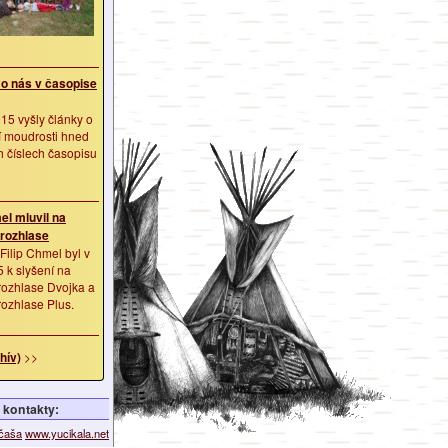
 o nás v časopise
15 vyšly články o
í moudrosti hned
h číslech časopisu
el mluvil na
rozhlase
Filip Chmel byl v
 k slyšení na
ozhlase Dvojka a
ozhlase Plus.
hív)
>>
kontakty:
ičaša
www.yucikala.net