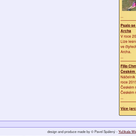
...
Psalo se
Archa
V roce 20
Lize lesn
ve čtyřec
Archa.
...
Filip Chm
Českém 
Náčelník 
roce 2015
Českém r
Českém r
...
Více (arc
design and produce made by © Pavel Spálený -
Yučikala W