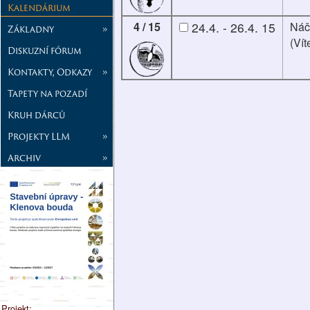
Kalendárium
4 / 15
24.4. - 26.4. 15
Náč
Základny
»
(Vít
Diskuzní fórum
Kontakty, Odkazy
»
Tapety na pozadí
Kruh dárců
Projekty LLM
»
Archiv
»
Projekt: