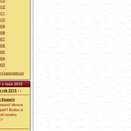
013
012
011
010
009
008
007
006
005
004
003
lní kalendárium
 v roce 2015
a rok 2015
>>
 Stopařů
 oslavil Vánoce
paři? Budou si
olit nového
a?