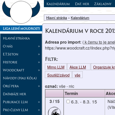
Kalendárium
Dat. her
Základny
Hlavní stránka
»
Kalendárium
Liga lesní moudrosti
Kalendárium v roce 201
Hlavní stránka
Adresa pro import
: (
k čemu to je aneb
O nás
»
https://www.woodcraft.cz/iIndex.php?
E.T.Seton
»
Filtr:
Historie
»
Mimo LLM
Akce LLM
Organizuje 
Woodcraft
»
Soutěž/závod
vše
Návody (Hau Kóla)
označ:
vše
-
nic
Orlí pera
»
Termín
Akc
Databáze her
3 / 15
6.3. - 8.3. 15
Náč
Publikace LLM
»
(Vít
Pro členy LLM
»