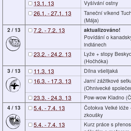
13.1. 13
Vyšívání ostny
26.1. - 27.1. 13
Taneční víkend Tuch
(Mája)
2 / 13
7.2. - 7.2. 13
aktualizováno!
Povídání o kanadsk
indiánech
23.2. - 24.2. 13
Lyže + stopy Besky
(Hočhóka)
3 / 13
11.3. 13
Dílna všelijaká
16.3. - 17.3. 13
Jarní zážitkové setk
(Ohnivecké společen
23.3. - 24.3. 13
Pow-wow Kladno (Č
4 / 13
5.4. - 7.4. 13
Čotokva Velké lóže 
zkoušky
5.4. - 7.4. 13
Kurz práce s přeno