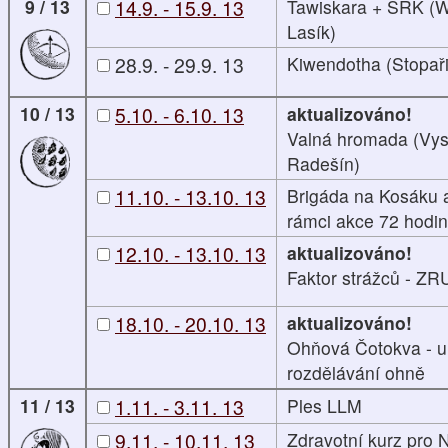
9 / 13
14.9. - 15.9. 13
Tawiskara + SRK (W
Lasík)
28.9. - 29.9. 13
Kiwendotha (Stopaři
10 / 13
5.10. - 6.10. 13
aktualizováno!
Valná hromada (Vys
Radešín)
11.10. - 13.10. 13
Brigáda na Kosáku 
rámci akce 72 hodin
12.10. - 13.10. 13
aktualizováno!
Faktor strážců - 
18.10. - 20.10. 13
aktualizováno!
Ohňová Čotokva - 
rozdělávání ohně
11 / 13
1.11. - 3.11. 13
Ples LLM
9.11. - 10.11. 13
Zdravotní kurz pro N