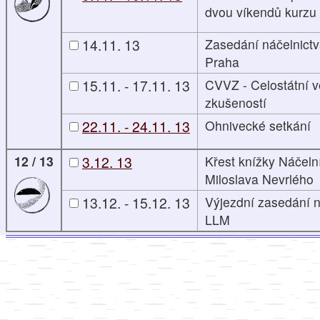
dvou víkendů kurzu
14.11. 13
Zasedání náčelnict
Praha
15.11. - 17.11. 13
CVVZ - Celostátní 
zkušeností
22.11. - 24.11. 13
Ohnivecké setkání
12 / 13
3.12. 13
Křest knížky Náčeln
Miloslava Nevrlého
13.12. - 15.12. 13
Výjezdní zasedání n
LLM