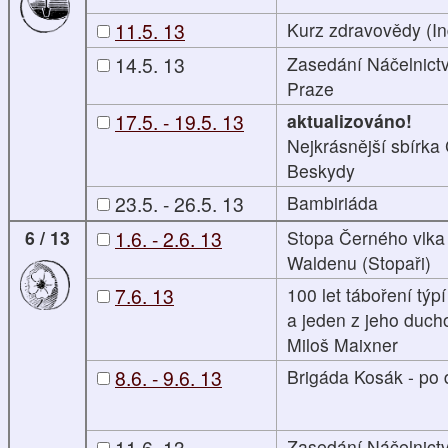
11.5. 13
Kurz zdravovědy (In
14.5. 13
Zasedání Náčelnict
Praze
17.5. - 19.5. 13
aktualizováno!
Nejkrásnější sbírk
Beskydy
23.5. - 26.5. 13
Bambiriáda
6 / 13
1.6. - 2.6. 13
Stopa Černého vlk
Waldenu (Stopaři)
7.6. 13
100 let táboření týp
a jeden z jeho duch
Miloš Maixner
8.6. - 9.6. 13
Brigáda Kosák - po
11.6. 13
Zasedání Náčelnict