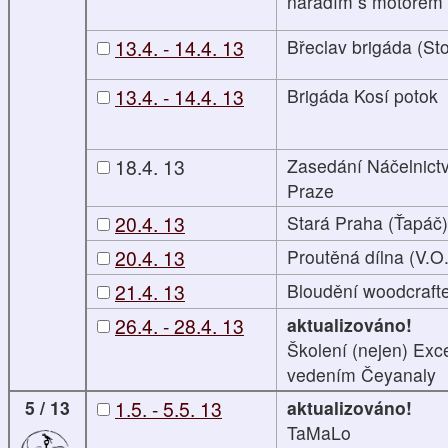
nářadím s motorem
13.4. - 14.4. 13
Břeclav brigáda (St
13.4. - 14.4. 13
Brigáda Kosí potok
18.4. 13
Zasedání Náčelnict
Praze
20.4. 13
Stará Praha (Ťapáč)
20.4. 13
Proutěná dílna (V.O.
21.4. 13
Bloudění woodcrafte
26.4. - 28.4. 13
aktualizováno!
Školení (nejen) Exc
vedením Čeyanaly
5 / 13
1.5. - 5.5. 13
aktualizováno!
TaMaLo