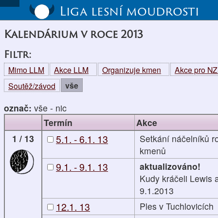
Liga lesní moudrosti
Kalendárium v roce 2013
Filtr:
Mimo LLM
Akce LLM
Organizuje kmen
Akce pro N
vše
Soutěž/závod
označ:
vše
-
nic
Termín
Akce
1 / 13
5.1. - 6.1. 13
Setkání náčelníků r
kmenů
9.1. - 9.1. 13
aktualizováno!
Kudy kráčeli Lewis 
9.1.2013
12.1. 13
Ples v Tuchlovicích