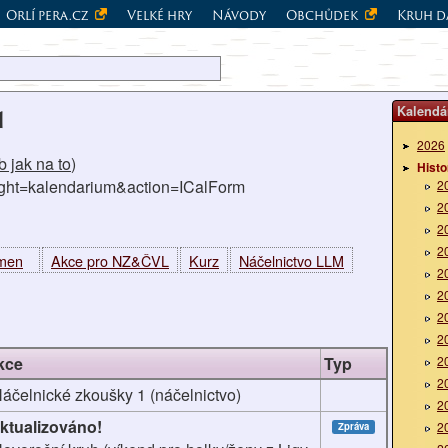
Orlí pera.cz
Velké hry
Návody
Obchůdek
Kruh d
Kalendá
1
2026
 jak na to
)
Histo
right=kalendarium&action=ICalForm
2
2
2
2
kmen
Akce pro NZ&ČVL
Kurz
Náčelnictvo LLM
2
2
2
2
kce
Typ
2
2
áčelnické zkoušky 1 (náčelnictvo)
2
ktualizováno!
2
Zpráva