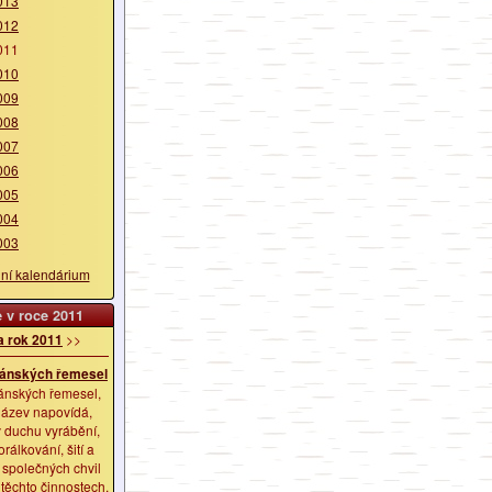
013
012
011
010
009
008
007
006
005
004
003
lní kalendárium
 v roce 2011
a rok 2011
>>
iánských řemesel
iánských řemesel,
název napovídá,
v duchu vyrábění,
orálkování, šití a
 společných chvil
 těchto činnostech.