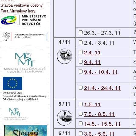
N
Stavba venkovní učebny
o
Fara Michalovy hory
R
(
26.3. - 27.3. 11
?
4 / 11
2.4. - 3.4. 11
W
2.4. 11
T
9.4. 11
S
9.4. - 10.4. 11
a
D
21.4. - 24.4. 11
a
T
5 / 11
1.5. 11
B
7.5. - 8.5. 11
N
14.5. - 15.5. 11
J
6 / 11
3.6. - 5.6. 11
S