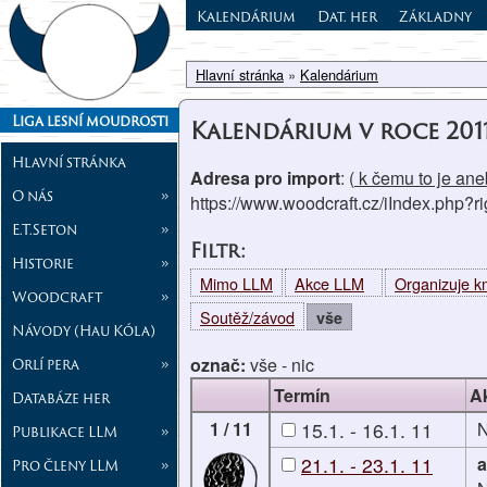
Kalendárium
Dat. her
Základny
Hlavní stránka
»
Kalendárium
Liga lesní moudrosti
Kalendárium v roce 201
Hlavní stránka
Adresa pro import
: (
k čemu to je aneb
O nás
»
https://www.woodcraft.cz/iIndex.php?
E.T.Seton
»
Filtr:
Historie
»
Mimo LLM
Akce LLM
Organizuje 
Woodcraft
»
Soutěž/závod
vše
Návody (Hau Kóla)
označ:
vše
-
nic
Orlí pera
»
Termín
A
Databáze her
1 / 11
15.1. - 16.1. 11
N
Publikace LLM
»
21.1. - 23.1. 11
a
Pro členy LLM
»