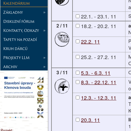
N
Kalendárium
a
Základny
»
22.1. - 23.1. 11
S
Diskuzní fórum
2 / 11
18.2. - 20.2. 11
a
Kontakty, Odkazy
»
N
Tapety na pozadí
22.2. 11
P
V
Kruh dárců
25.2. - 27.2. 11
M
Projekty LLM
»
Archiv
»
3 / 11
5.3. - 6.3. 11
O
8.3. - 22.12. 11
V
o
12.3. - 12.3. 11
a
T
K
20.3. 11
l
1
Projekt: