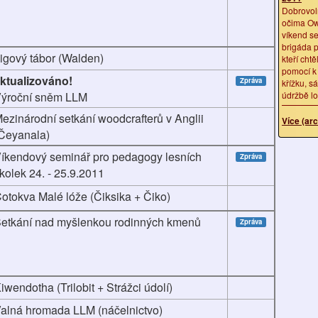
Dobrovol
očima Owo
víkend se
brigáda p
igový tábor (Walden)
kteří chtě
pomocí k 
ktualizováno!
Zpráva
křížku, s
ýroční sněm LLM
údržbě lou
ezinárodní setkání woodcrafterů v Anglii
Více (arc
Čeyanala)
íkendový seminář pro pedagogy lesních
Zpráva
kolek 24. - 25.9.2011
otokva Malé lóže (Čiksika + Čiko)
etkání nad myšlenkou rodinných kmenů
Zpráva
iwendotha (Trilobit + Strážci údolí)
alná hromada LLM (náčelnictvo)