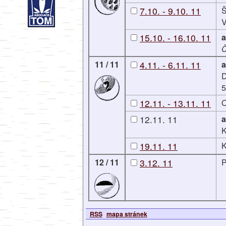
7.10. - 9.10. 11
Š
V
15.10. - 16.10. 11
a
11 / 11
4.11. - 6.11. 11
a
D
5
12.11. - 13.11. 11
O
12.11. 11
a
K
19.11. 11
K
12 / 11
3.12. 11
P
RSS
mapa stránek