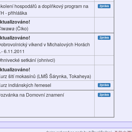
kolení hospodářů a doplňkový program na
Zpráva
H - přihláška
ktualizováno!
Čiwawa
(Čiko)
ktualizováno!
Zpráva
obrovolnický víkend v Michalových Horách
.- 6.11.2011
hnivecké setkání (ohnivci)
ktualizováno!
urz šití mokasínů (LMŠ Šárynka, Tokaheya)
urz indiánských řemesel
Zpráva
ozvánka na Domovní znamení
Zpráva