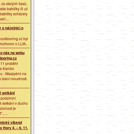
o za starých časů,
aše babičky či už
ababičky scházely
eří....
 s náčelnicí o
outdooring.cz byl
rozhovor o LLM...
 o nás na webu
ooring.cz
011 proběhl
 s Kamilo
u - Maqiyémi na
 lesní moudrosti.
 setkání
 podzimní
é setkání v duchu
zornost je
......
nický víkend
 Hory 4. – 6. 11.