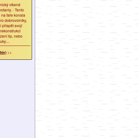
nický víkend
tanly. - Tento
 na faře konala
ro dobrovolníky,
li přispět svojí
rekonstrukci
ázení lip, nebo
ky....
hív)
>>