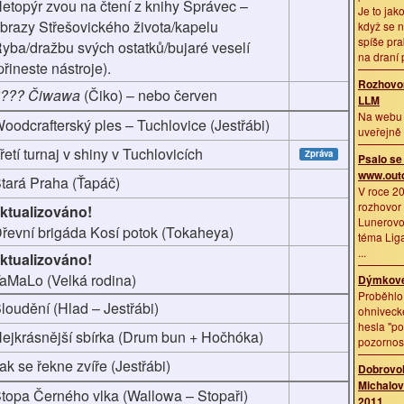
etopýr zvou na čtení z knihy Správec –
Je to jak
brazy Střešovického života/kapelu
když se n
spíše pr
yba/dražbu svých ostatků/bujaré veselí
na draní p
přineste nástroje).
Rozhovor
??? Čiwawa
(Čiko) – nebo červen
LLM
Na webu 
oodcrafterský ples – Tuchlovice (Jestřábi)
uveřejně 
řetí turnaj v shiny v Tuchlovicích
Zpráva
Psalo se
www.outd
tará Praha (Ťapáč)
V roce 2
rozhovor
ktualizováno!
Lunerovo
řevní brigáda Kosí potok (Tokaheya)
téma Liga
...
ktualizováno!
aMaLo (Velká rodina)
Dýmkové
Proběhlo
loudění (Hlad – Jestřábi)
ohniveck
hesla "po
ejkrásnější sbírka (Drum bun + Hočhóka)
pozornost"
ak se řekne zvíře (Jestřábi)
Dobrovol
Michalovy
topa Černého vlka (Wallowa – Stopaři)
2011