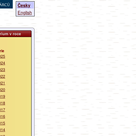
árců
Česky
English
rium v roce
rie
025
024
023
022
021
020
019
018
017
016
015
014