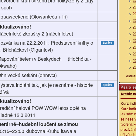
ovoroční kruh (víkend pro holky/ženy z Ligy
2
 spol)
2
2
quaweekend (Olowanteča + Irí)
2
ktualizováno!
2
áčelnické zkoušky 2 (náčelnictvo)
2
2
ozvánka na 22.2.2011: Představení knihy o
Zpráva
2
. Břicháčkovi (Gigantovi)
2
apování šelem v Beskydech (Hočhóka -
2
Okwaho)
2
hnivecké setkání (ohnivci)
Aktuá
ýstava Indiáni tak, jak je neznáme - historie
Zpráva
Psalo se
žívá
Archív n
ktualizováno!
Kurz ind
radiční halové POW WOW letos opět na
Kurz ind
jak sám 
ladně 12.3.2011
se nese 
iterárně–hudební loučení se zimou
tvoření, k
prožívání
5:15–22:00 klubovna Kruhu Itawa a
při všech