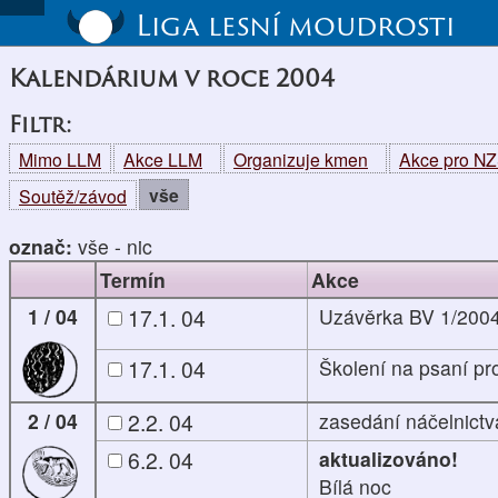
Liga lesní moudrosti
Kalendárium v roce 2004
Filtr:
Mimo LLM
Akce LLM
Organizuje kmen
Akce pro N
vše
Soutěž/závod
označ:
vše
-
nic
Termín
Akce
1 / 04
17.1. 04
Uzávěrka BV 1/200
17.1. 04
Školení na psaní pr
2 / 04
2.2. 04
zasedání náčelnictv
6.2. 04
aktualizováno!
Bílá noc