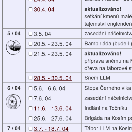
30.4. 04
aktualizováno!
setkání kmenů malé 
tajemství englender
5 / 04
3.5. 04
zasedání náčelnictv
20.5. - 23.5. 04
Bambiriáda (bude-li
21.5. - 23.5. 04
aktualizováno!
příprava sněmu na 
dřeva na táborové 
28.5. - 30.5. 04
Sněm LLM
6 / 04
5.6. - 6.6. 04
Stopa Černého vlka
7.6. 04
zasedání náčelnictv
11.6. - 13.6. 04
Indiáni na Točníku
25.6. - 27.6. 04
Brigáda na Kosím p
7 / 04
3.7. - 18.7. 04
Tábor LLM na Kosí