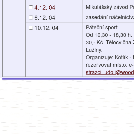
4.12. 04
Mikulášský závod P
6.12. 04
zasedání náčelnictv
10.12. 04
Páteční sport.
Od 16,30 - 18,30 h.
30,- Kč. Tělocvična
Lužiny.
Organizuje: Kotlík - t
rezervovat místo: e-
strazci_udoli@woodc