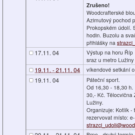
Zrušeno!
Woodcrafterské blo
Azimutový pochod p
Prokopském údolí. S
hodin. Buzolu a sv
přihlášky na
strazci
17.11. 04
Výstup na horu Říp
sraz u metro Lužin
19.11. - 21.11. 04
víkendové setkání 
19.11. 04
Páteční sport.
Od 16,30 - 18,30 h.
30,- Kč. Tělocvična
Lužiny.
Organizuje: Kotlík - t
rezervovat místo: e-
strazci_udoli@woodc
20.11. - 21.11. 04
Brno - druhý termín