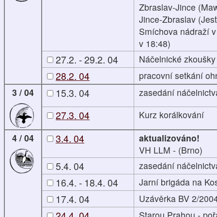
Zbraslav-Jince (Ma
Jince-Zbraslav (Jest
Smíchova nádraží v 
v 18:48)
27.2. - 29.2. 04
Náčelnické zkoušky
28.2. 04
pracovní setkání oh
3 / 04
15.3. 04
zasedání náčelnictv
27.3. 04
Kurz korálkování
4 / 04
3.4. 04
aktualizováno!
VH LLM - (Brno)
5.4. 04
zasedání náčelnictv
16.4. - 18.4. 04
Jarní brigáda na Ko
17.4. 04
Uzávěrka BV 2/200
24.4. 04
Starou Prahou - po