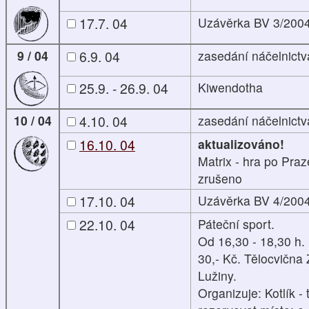
17.7. 04
Uzávěrka BV 3/200
9 / 04
6.9. 04
zasedání náčelnictv
25.9. - 26.9. 04
Kiwendotha
10 / 04
4.10. 04
zasedání náčelnictv
16.10. 04
aktualizováno!
Matrix - hra po Praz
zrušeno
17.10. 04
Uzávěrka BV 4/200
22.10. 04
Páteční sport.
Od 16,30 - 18,30 h.
30,- Kč. Tělocvična
Lužiny.
Organizuje: Kotlík - t