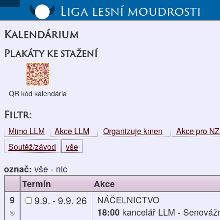
Liga lesní moudrosti
Kalendárium
Plakáty ke stažení
QR kód kalendária
Filtr:
Mimo LLM
Akce LLM
Organizuje kmen
Akce pro N
Soutěž/závod
vše
označ:
vše
-
nic
Termín
Akce
9
9.9. - 9.9. 26
NÁČELNICTVO
18:00
kancelář LLM - Senováž