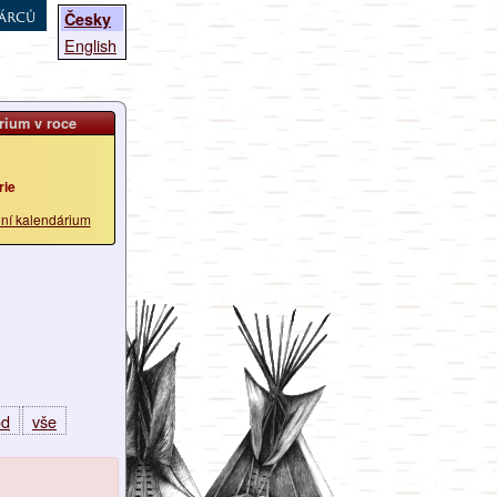
árců
Česky
English
rium v roce
rie
lní kalendárium
od
vše