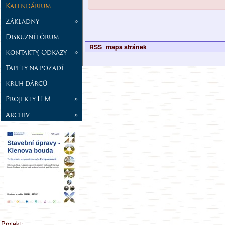
Kalendárium
Základny
»
Diskuzní fórum
RSS
mapa stránek
Kontakty, Odkazy
»
Tapety na pozadí
Kruh dárců
Projekty LLM
»
Archiv
»
Projekt: