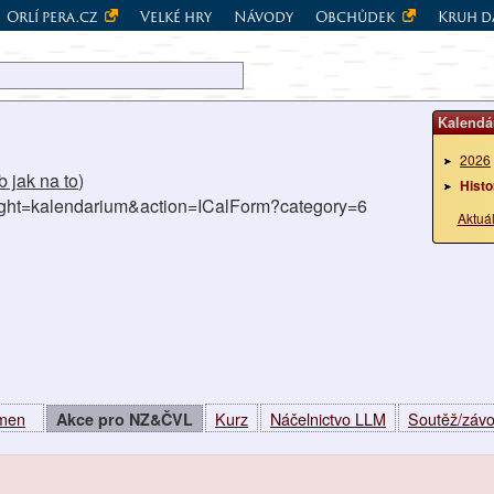
Orlí pera.cz
Velké hry
Návody
Obchůdek
Kruh d
Kalendá
2026
 jak na to
)
Histo
right=kalendarium&action=ICalForm?category=6
Aktuá
kmen
Kurz
Náčelnictvo LLM
Soutěž/záv
Akce pro NZ&ČVL