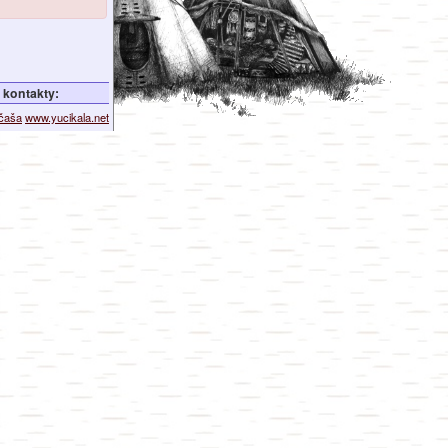
kontakty:
ičaša
www.yucikala.net