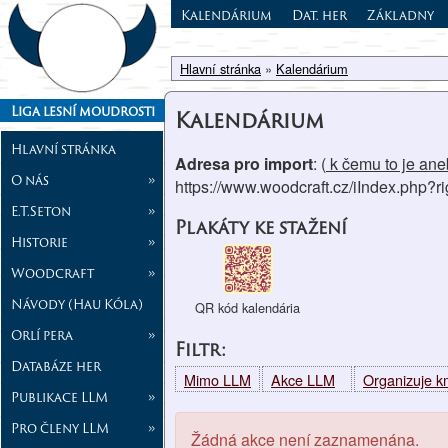
Kalendárium
Dat. her
Základny
Hlavní stránka
»
Kalendárium
Liga lesní moudrosti
Kalendárium
Hlavní stránka
Adresa pro import
: (
k čemu to je aneb
O nás
»
https://www.woodcraft.cz/iIndex.php?
E.T.Seton
»
Plakáty ke stažení
Historie
»
Woodcraft
»
Návody (Hau Kóla)
QR kód kalendária
Orlí pera
»
Filtr:
Databáze her
Mimo LLM
Akce LLM
Organizuje 
Publikace LLM
»
Pro členy LLM
»
Žádná akce není zaznamenána.