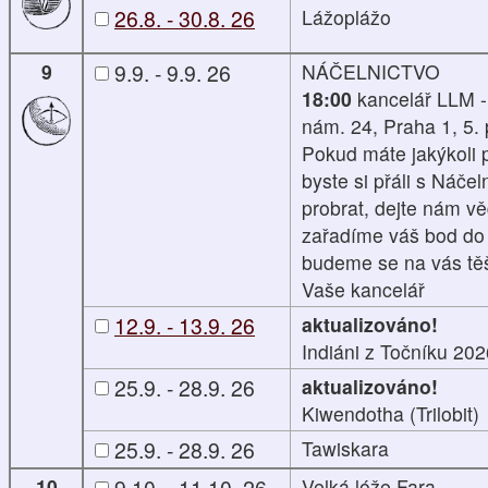
26.8. - 30.8. 26
Lážoplážo
9
9.9. - 9.9. 26
NÁČELNICTVO
18:00
kancelář LLM 
nám. 24, Praha 1, 5. 
Pokud máte jakýkoli 
byste si přáli s Náče
probrat, dejte nám vě
zařadíme váš bod do
budeme se na vás těš
Vaše kancelář
12.9. - 13.9. 26
aktualizováno!
Indiáni z Točníku 202
25.9. - 28.9. 26
aktualizováno!
Kiwendotha (Trilobit)
25.9. - 28.9. 26
Tawiskara
10
9.10. - 11.10. 26
Velká lóže Fara