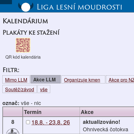
Liga lesní moudrosti
Kalendárium
Plakáty ke stažení
QR kód kalendária
Filtr:
Akce LLM
Mimo LLM
Organizuje kmen
Akce pro 
Soutěž/závod
vše
označ:
vše
-
nic
Termín
Akce
8
18.8. - 23.8. 26
aktualizováno!
Ohnivecká čotokva