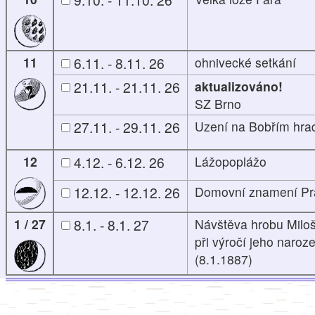
11
6.11. - 8.11. 26
ohnivecké setkání
21.11. - 21.11. 26
aktualizováno!
SZ Brno
27.11. - 29.11. 26
Uzení na Bobřím hra
12
4.12. - 6.12. 26
Lážopoplážo
12.12. - 12.12. 26
Domovní znamení P
1 / 27
8.1. - 8.1. 27
Návštěva hrobu Miloš
při výročí jeho naroz
(8.1.1887)