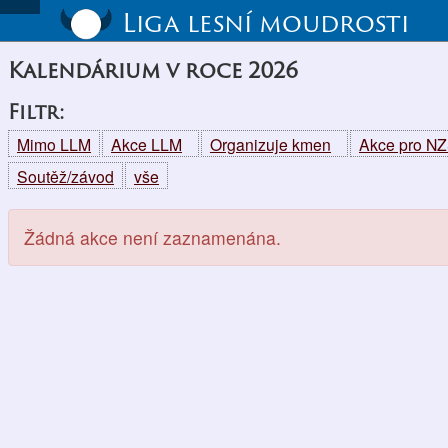
Liga lesní moudrosti
Kalendárium v roce 2026
Filtr:
Mimo LLM
Akce LLM
Organizuje kmen
Akce pro N
Soutěž/závod
vše
Žádná akce není zaznamenána.