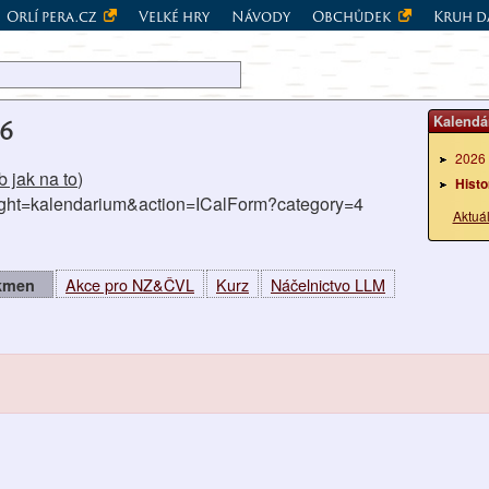
Orlí pera.cz
Velké hry
Návody
Obchůdek
Kruh d
Kalendá
6
2026
 jak na to
)
Histo
right=kalendarium&action=ICalForm?category=4
Aktuá
Akce pro NZ&ČVL
Kurz
Náčelnictvo LLM
 kmen