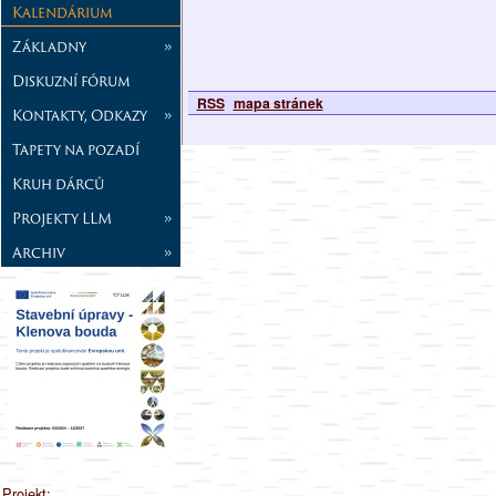
Kalendárium
Základny
»
Diskuzní fórum
RSS
mapa stránek
Kontakty, Odkazy
»
Tapety na pozadí
Kruh dárců
Projekty LLM
»
Archiv
»
Projekt: