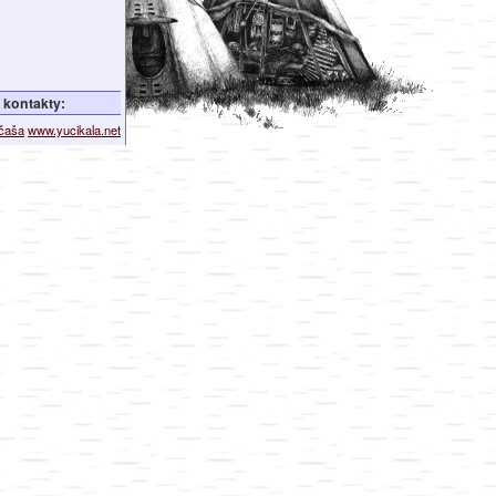
kontakty:
ičaša
www.yucikala.net