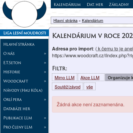
Kalendárium
Dat. her
Základny
Hlavní stránka
»
Kalendárium
Liga lesní moudrosti
Kalendárium v roce 202
Hlavní stránka
Adresa pro import
: (
k čemu to je aneb
O nás
»
https://www.woodcraft.cz/iIndex.php?
E.T.Seton
»
Filtr:
Historie
»
Mimo LLM
Akce LLM
Organizuje
Woodcraft
»
Soutěž/závod
vše
Návody (Hau Kóla)
Orlí pera
»
Žádná akce není zaznamenána.
Databáze her
Publikace LLM
»
Pro členy LLM
»