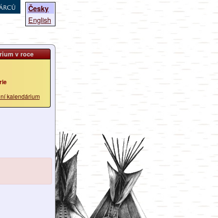
árců
Česky
English
rium v roce
rie
lní kalendárium