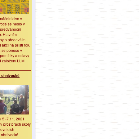
náčelnictvo v
roce se neslo v
 předvánoční
e. Hlavním
bylo především
 akcí na příští rok.
 se ponese v
ipomínky a oslavy
d založení LLM.
 ohnivecké
 5.-7.11. 2021
v prostorách školy
evnicích
 ohnivecké