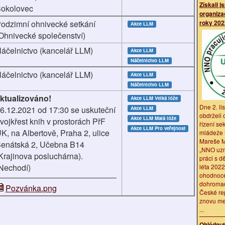
Získali j
okolovec
organiz
odzimní ohnivecké setkání
roky 202
Akce LLM
Ohnivecké společenství)
áčelnictvo (kancelář LLM)
Akce LLM
Náčelnictvo LLM
áčelnictvo (kancelář LLM)
Akce LLM
Náčelnictvo LLM
ktualizováno!
Akce LLM
Velká lóže
Dne 2. l
6.12.2021 od 17:30 se uskuteční
Akce LLM
obdrželi
Akce LLM
Malá lóže
vojkřest knih v prostorách PřF
řízení se
Akce LLM
Pro veřejnost
K, na Albertově, Praha 2, ulice
mládeže
Mareše MB
enátská 2, Učebna B14
„NNO uz
Krajinova posluchárna).
práci s d
Nechodí)
léta 2022
ohodnoce
dohromad
Pozvánka.png
České re
znovu me
...
Ohlédnu