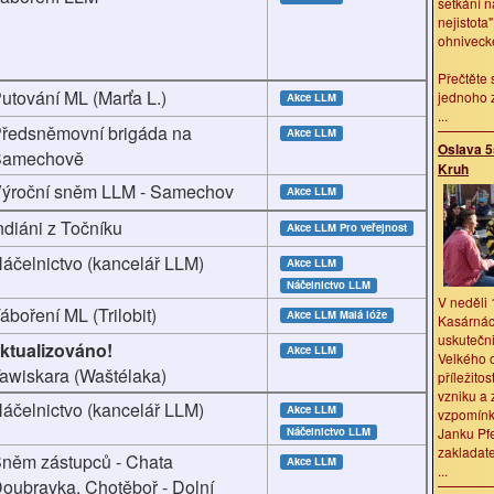
setkání n
nejistota
ohnivecké
Přečtěte 
utování ML (Marťa L.)
jednoho z
Akce LLM
...
ředsněmovní brigáda na
Akce LLM
Oslava 5
Samechově
Kruh
ýroční sněm LLM - Samechov
Akce LLM
ndiáni z Točníku
Akce LLM
Pro veřejnost
áčelnictvo (kancelář LLM)
Akce LLM
Náčelnictvo LLM
V neděli 
áboření ML (Trilobit)
Akce LLM
Malá lóže
Kasárnác
uskutečni
ktualizováno!
Akce LLM
Velkého o
awiskara (Waštélaka)
příležitos
vzniku a 
áčelnictvo (kancelář LLM)
Akce LLM
vzpomínk
Náčelnictvo LLM
Janku Pfe
zakladate
něm zástupců - Chata
Akce LLM
...
oubravka, Chotěboř - Dolní