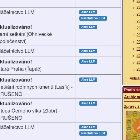
2
2
áčelnictvo LLM
Akce LLM
2
Náčelnictvo LLM
2
ktualizováno!
Akce LLM
2
arní setkání (Ohnivecké
2
polečenství)
2
2
áčelnictvo LLM
Akce LLM
2
ktualizováno!
Akce LLM
2
tará Praha (Ťapáč)
2
Aktuá
ktualizováno!
Akce LLM
etkání rodinných kmenů (Lasík) -
Psalo se
ZRUŠENO
Archív n
ktualizováno!
Akce LLM
Zprávy z
topa Černého vlka (Zlobr) -
ZRUŠENO
áčelnictvo LLM
Akce LLM
Náčelnictvo LLM