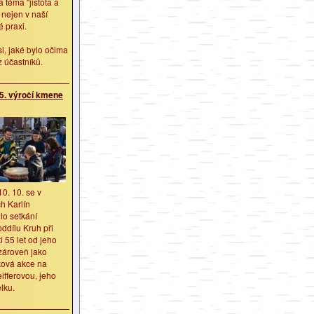
a téma "jistota a
" nejen v naší
 praxi.
si, jaké bylo očima
 účastníků.
5. výročí kmene
10. 10. se v
h Karlín
lo setkání
ddílu Kruh při
ti 55 let od jeho
zároveň jako
ová akce na
ifferovou, jeho
lku.