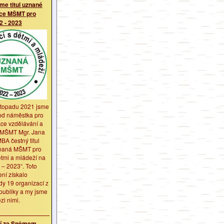
sme titul uznané
ace MŠMT pro
2 - 2023
istopadu 2021 jsme
 od náměstka pro
kce vzdělávání a
 MŠMT Mgr. Jana
A čestný titul
naná MŠMT pro
ětmi a mládeží na
 – 2023“. Toto
ní získalo
y 19 organizací z
publiky a my jsme
zi nimi.
tí za Sněmem