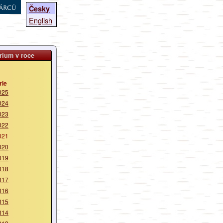
árců
Česky
English
rium v roce
rie
025
024
023
022
021
020
019
018
017
016
015
014