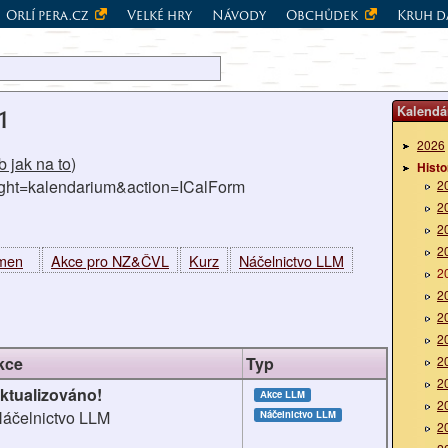
Orlí pera.cz
Velké hry
Návody
Obchůdek
Kruh d
Kalendá
1
2026
 jak na to
)
Histo
right=kalendarium&action=ICalForm
2
2
2
2
kmen
Akce pro NZ&ČVL
Kurz
Náčelnictvo LLM
2
2
2
2
kce
Typ
2
2
ktualizováno!
Akce LLM
2
áčelnictvo LLM
Náčelnictvo LLM
2