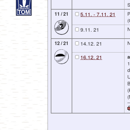
S
11 / 21
5.11. - 7.11. 21
P
(
9.11. 21
N
12 / 21
14.12. 21
N
16.12. 21
a
1
d
U
B
(
(