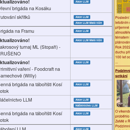
ktualizováno!
Akce LLM
řevní brigáda na Kosáku
utování skřítků
Akce LLM
Poslední 
letošním 
Akce LLM
Malá lóže
příjemné
rigáda na Framu
Akce LLM
atmosféř
tématem 
ktualizováno!
Akce LLM
Malá lóže
plánování
akrosový turnaj ML (Stopaři) -
Rok 2022
duchu př
ZRUŠENO
100 let o
ktualizováno!
...
Akce LLM
rimitivní vaření - Foodcraft na
Podzimní
amechově (Willy)
setkání
enná brigáda na tábořišti Kosí
Akce LLM
otok
áčelnictvo LLM
Akce LLM
Náčelnictvo LLM
O víkendu
enná brigáda na tábořišti Kosí
Akce LLM
proběhlo 
otok
ZeMě v Ř
Podzimní
áboření LLM
Akce LLM