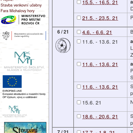
15.5. - 16.5. 21
a
Stavba venkovní učebny
D
Fara Michalovy hory
21.5. - 23.5. 21
P
6 / 21
4.6. - 6.6. 21
B
11.6. - 13.6. 21
a
L
11.6. - 13.6. 21
a
P
S
11.6. - 13.6. 21
S
p
15.6. 21
N
18.6. - 20.6. 21
S
p
7 / 21
17.7. - 1.8. 21
T