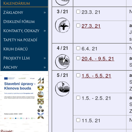
Kalendárium
3 / 21
23.3. 21
N
Základny
»
Diskuzní fórum
27.3. 21
a
Kontakty, Odkazy
»
J
s
Tapety na pozadí
4 / 21
6.4. 21
N
Kruh dárců
20.4. - 9.5. 21
a
Projekty LLM
»
S
Archiv
»
5 / 21
1.5. - 5.5. 21
a
S
1.5. - 2.5. 21
a
S
11.5. 21
N
Projekt: