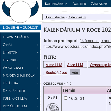
Kalendárium
Dat. her
Základny
Hlavní stránka
»
Kalendárium
Liga lesní moudrosti
Kalendárium v roce 202
Hlavní stránka
Adresa pro import
: (
k čemu to je aneb
O nás
»
https://www.woodcraft.cz/iIndex.php?
E.T.Seton
»
Filtr:
Historie
»
Mimo LLM
Akce LLM
Organizuje 
Woodcraft
»
Soutěž/závod
vše
Návody (Hau Kóla)
označ:
vše
-
nic
Orlí pera
»
Termín
A
Databáze her
2 / 21
16.2. 21
a
Publikace LLM
»
N
Pro členy LLM
»