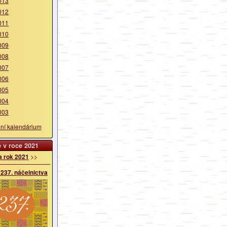
013
012
011
010
009
008
007
006
005
004
003
lní kalendárium
 v roce 2021
a rok 2021
>>
 237. náčelnictva