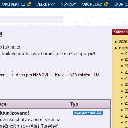
Orlí pera.cz
Velké hry
Návody
Obchůdek
Kruh d
Kalendá
8
2026
 jak na to
)
Histo
right=kalendarium&action=ICalForm?category=3
2
2
2
2
kmen
Akce pro NZ&ČVL
Kurz
Náčelnictvo LLM
2
2
2
2
kce
Typ
2
2
ktualizováno!
Akce LLM
Velká lóže
2
ovecké chaty v Jeseníkách na
2
něžnicích 15+ (Aleš Tureček)