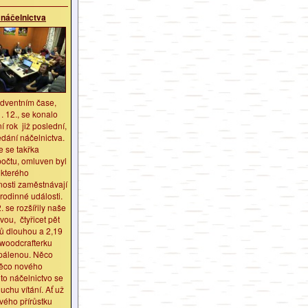
 náčelnictva
adventním čase,
1. 12., se konalo
ní rok již poslední,
dání náčelnictva.
e se takřka
počtu, omluven byl
 kterého
nosti zaměstnávají
rodinné události.
. se rozšířily naše
vou, čtyřicet pět
rů dlouhou a 2,19
 woodcrafterku
pálenou. Něco
něco nového
oto náčelnictvo se
uchu vítání. Ať už
vého přírůstku