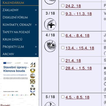
Kalendárium
24.2. 18
P
Základny
»
3 / 18
9.3. - 11.3. 18
V
Diskuzní fórum
o
Kontakty, Odkazy
»
Tapety na pozadí
4 / 18
6.4. - 8.4. 18
J
Kruh dárců
o
Projekty LLM
»
13.4. - 15.4. 18
B
(
Archiv
»
21.4. 18
S
28.4. - 1.5. 18
a
S
(
Č
(
5 / 18
4.5. - 8.5. 18
T
(
Projekt: