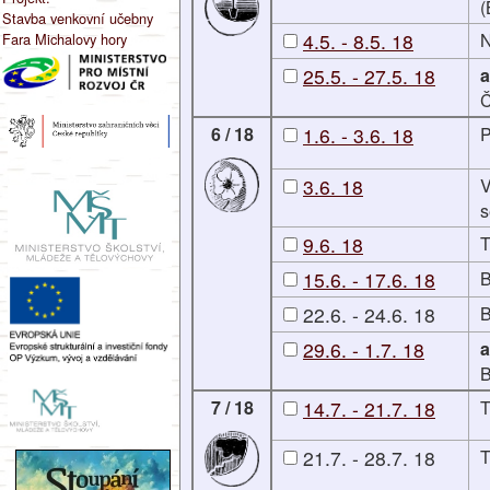
(
Stavba venkovní učebny
4.5. - 8.5. 18
N
Fara Michalovy hory
25.5. - 27.5. 18
a
Č
6 / 18
1.6. - 3.6. 18
P
3.6. 18
V
s
9.6. 18
T
15.6. - 17.6. 18
B
22.6. - 24.6. 18
B
29.6. - 1.7. 18
a
B
7 / 18
14.7. - 21.7. 18
T
21.7. - 28.7. 18
T