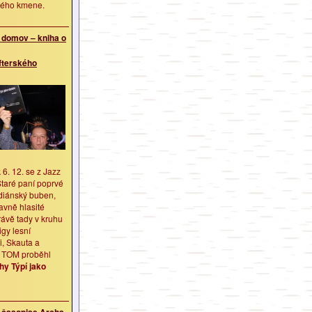
vého kmene.
o domov – kniha o
fterského
k 6. 12. se z Jazz
Staré paní poprvé
ndiánský buben,
avně hlasité
ávě tady v kruhu
igy lesní
i, Skauta a
 TOM proběhl
hy Týpí jako
 časopise Archa