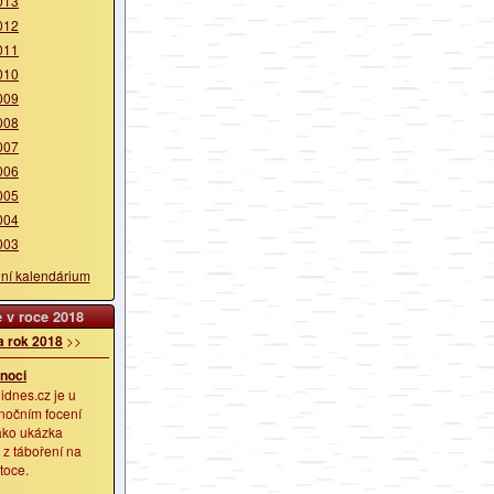
013
012
011
010
009
008
007
006
005
004
003
lní kalendárium
 v roce 2018
a rok 2018
>>
 noci
idnes.cz je u
 nočním focení
jako ukázka
e z táboření na
toce.