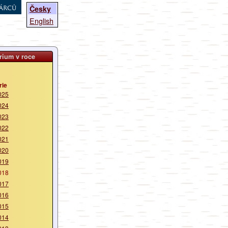
árců
Česky
English
rium v roce
rie
025
024
023
022
021
020
019
018
017
016
015
014