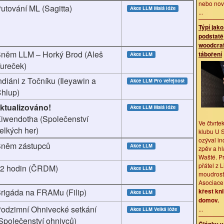
nebo no
utování ML (Sagitta)
Akce LLM
Malá lóže
...
Týpí jak
podstatě
woodcra
něm LLM – Horký Brod (Aleš
táboření
Akce LLM
ureček)
ndiáni z Točníku (Ileyawin a
Akce LLM
Pro veřejnost
hlup)
ktualizováno!
Akce LLM
Malá lóže
iwendotha (Společenství
Ve čtvrte
elkých her)
klubu U 
ozýval i
něm zástupců
Akce LLM
zpěv a hl
Wašté. Pr
přátel z L
2 hodin (ČRDM)
Akce LLM
moudrost
Asociace
křest kni
rigáda na FRAMu (Filip)
Akce LLM
domov.
odzimní Ohnivecké setkání
...
Akce LLM
Velká lóže
Společenství ohnivců)
Články v