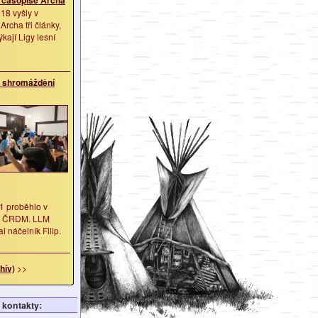
18 vyšly v
Archa tři články,
ýkají Ligy lesní
é shromáždění
1 proběhlo v
S ČRDM. LLM
l náčelník Filip.
hív)
>>
kontakty: