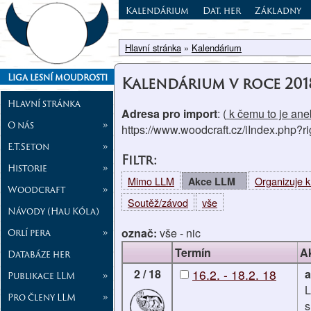
Kalendárium
Dat. her
Základny
Hlavní stránka
»
Kalendárium
Liga lesní moudrosti
Kalendárium v roce 201
Hlavní stránka
Adresa pro import
: (
k čemu to je aneb
O nás
»
https://www.woodcraft.cz/iIndex.php?
E.T.Seton
»
Filtr:
Historie
»
Mimo LLM
Organizuje 
Akce LLM
Woodcraft
»
Soutěž/závod
vše
Návody (Hau Kóla)
označ:
vše
-
nic
Orlí pera
»
Termín
A
Databáze her
2 / 18
16.2. - 18.2. 18
a
Publikace LLM
»
L
Pro členy LLM
»
s