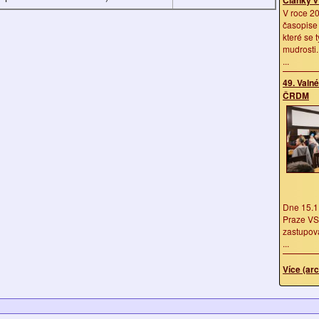
V roce 20
časopise 
které se t
mudrosti.
...
49. Valn
ČRDM
Dne 15.1
Praze V
zastupova
...
Více (arc