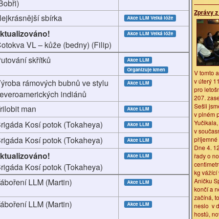
Bobři)
Zprávy z
ejkrásnější sbírka
Akce LLM
Velká lóže
ktualizováno!
Akce LLM
Velká lóže
otokva VL – kůže (bedny) (Filip)
utování skřítků
Akce LLM
Organizuje kmen
V tomto 
v úterý 1
ýroba rámových bubnů ve stylu
Akce LLM
pro letoš
everoamerických indiánů
207. zase
Sešli jsm
rilobit man
Akce LLM
v plném 
Yučikala,
rigáda Kosí potok (Tokaheya)
Akce LLM
v součas
rigáda Kosí potok (Tokaheya)
příjemné 
Akce LLM
Dne 4. 12
ktualizováno!
řady o no
Akce LLM
centimet
rigáda Kosí potok (Tokaheya)
kg vážící
Aničku S
áboření LLM (Martin)
Akce LLM
končí a 
začíná, t
áboření LLM (Martin)
Akce LLM
neslo v d
hostů, no