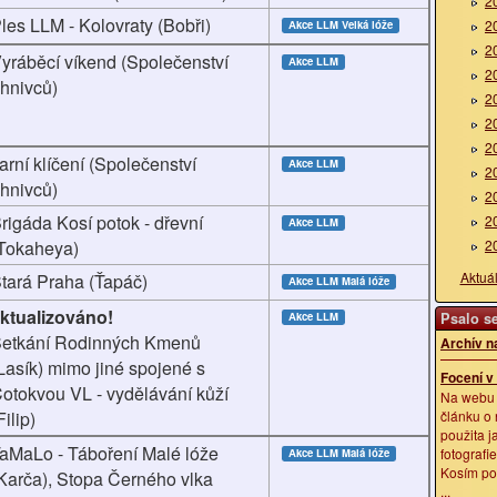
2
les LLM - Kolovraty (Bobři)
2
Akce LLM
Velká lóže
2
yráběcí víkend (Společenství
Akce LLM
2
hnivců)
2
2
2
arní klíčení (Společenství
Akce LLM
2
hnivců)
2
rigáda Kosí potok - dřevní
2
Akce LLM
Tokaheya)
2
Aktuá
tará Praha (Ťapáč)
Akce LLM
Malá lóže
ktualizováno!
Akce LLM
Psalo se
etkání Rodinných Kmenů
Archív n
Lasík) mimo jiné spojené s
Focení v
otokvou VL - vydělávání kůží
Na webu 
Filip)
článku o
použita 
aMaLo - Táboření Malé lóže
fotografi
Akce LLM
Malá lóže
Kosím po
Karča), Stopa Černého vlka
...