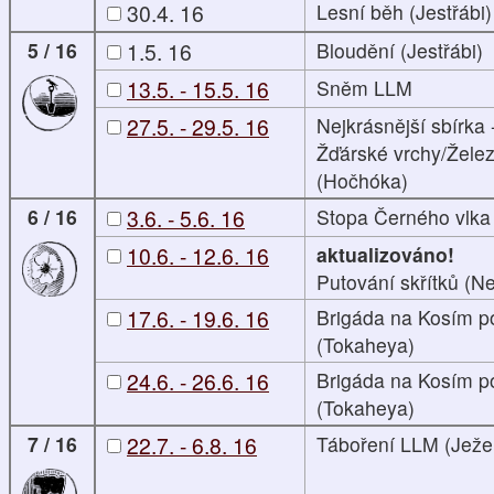
30.4. 16
Lesní běh (Jestřábi)
5 / 16
1.5. 16
Bloudění (Jestřábi)
13.5. - 15.5. 16
Sněm LLM
27.5. - 29.5. 16
Nejkrásnější sbírka
Žďárské vrchy/Žele
(Hočhóka)
6 / 16
3.6. - 5.6. 16
Stopa Černého vlka 
10.6. - 12.6. 16
aktualizováno!
Putování skřítků (Ne
17.6. - 19.6. 16
Brigáda na Kosím po
(Tokaheya)
24.6. - 26.6. 16
Brigáda na Kosím po
(Tokaheya)
7 / 16
22.7. - 6.8. 16
Táboření LLM (Ježe