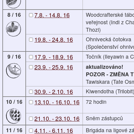
8 / 16
7.8. - 14.8. 16
Woodcrafterské tábo
veřejnost (Indi z C
Thozi)
19.8. - 24.8. 16
Ohnivecká čotokva
(Společenství ohniv
9 / 16
17.9. - 18.9. 16
Točník (Ileyawin a C
23.9. - 25.9. 16
aktualizováno!
POZOR - ZMĚNA 
Tawiskara (Tate Os
30.9. - 2.10. 16
Kiwendotha (Trilobit
10 / 16
13.10. - 16.10. 16
72 hodin
21.10. - 23.10. 16
Sněm zástupců
11 / 16
4.11. - 6.11. 16
Brigáda na ligové z