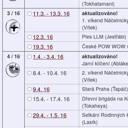
(Tokhatamani)
3 / 16
11.3. - 13.3. 16
aktualizováno!
1. víkend Náčelnic
(Vítek)
12.3. 16
Ples LLM (Jestřábi)
19.3. 16
České POW WOW v
4 / 16
1.4. - 3.4. 16
aktualizováno!
Jarní klíčení (Abláke
8.4. - 10.4. 16
2. víkend Náčelnic
(Vítek)
9.4. 16
Stará Praha (Ťapáč)
15.4. - 17.4. 16
Dřevní brigáda na 
(Tokaheya)
29.4. - 1.5. 16
Setkání Rodinných
(Lasík)