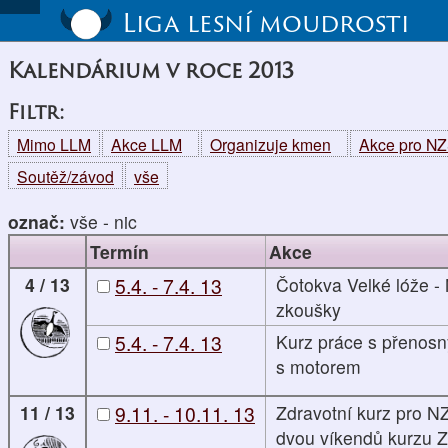
Liga lesní moudrosti
Kalendárium v roce 2013
Filtr:
Mimo LLM
Akce LLM
Organizuje kmen
Akce pro N
Soutěž/závod
vše
označ:
vše
-
nic
Termín
Akce
4 / 13
5.4. - 7.4. 13
Čotokva Velké lóže -
zkoušky
5.4. - 7.4. 13
Kurz práce s přenos
s motorem
11 / 13
9.11. - 10.11. 13
Zdravotní kurz pro NZ
dvou víkendů kurzu 