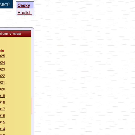
árců
Česky
English
rium v roce
rie
025
024
023
022
021
020
019
018
017
016
015
014