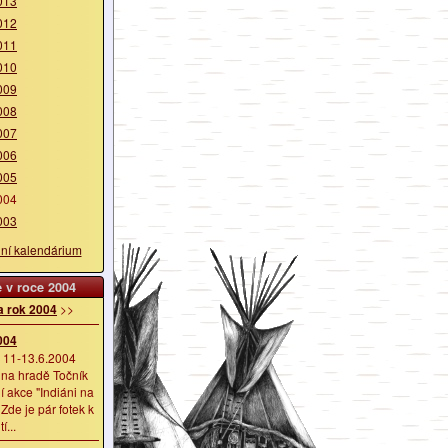
013
012
011
010
009
008
007
006
005
004
003
lní kalendárium
 v roce 2004
a rok 2004
>>
004
 11-13.6.2004
 na hradě Točník
ní akce "Indiáni na
 Zde je pár fotek k
í...