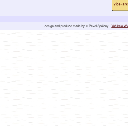
Více (arc
design and produce made by © Pavel Spálený -
Yučikala W