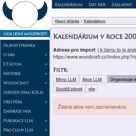
Kalendárium
Dat. her
Základny
Hlavní stránka
»
Kalendárium
Liga lesní moudrosti
Kalendárium v roce 20
Hlavní stránka
Adresa pro import
: (
k čemu to je aneb
O nás
»
https://www.woodcraft.cz/iIndex.php?
E.T.Seton
»
Filtr:
Historie
»
Mimo LLM
Akce LLM
Organizuje
Woodcraft
»
Soutěž/závod
vše
Návody (Hau Kóla)
Orlí pera
»
Žádná akce není zaznamenána.
Databáze her
Publikace LLM
»
Pro členy LLM
»