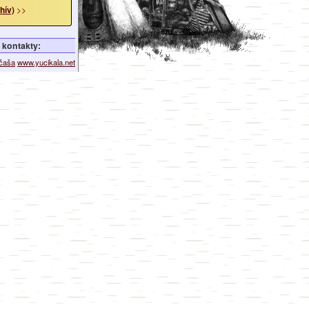
hív)
>>
kontakty:
ičaša
www.yucikala.net