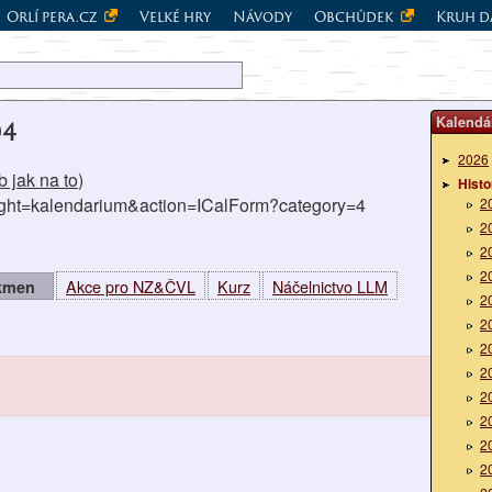
Orlí pera.cz
Velké hry
Návody
Obchůdek
Kruh d
Kalendá
04
2026
 jak na to
)
Histo
right=kalendarium&action=ICalForm?category=4
2
2
2
2
Akce pro NZ&ČVL
Kurz
Náčelnictvo LLM
 kmen
2
2
2
2
2
2
2
2