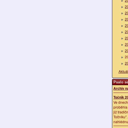
2
2
2
2
2
2
2
2
2
2
2
Aktuá
Psalo se
Archív n
Točník 2
Ve dnech
proběhla
již tradič
Točníku".
nahlédnut