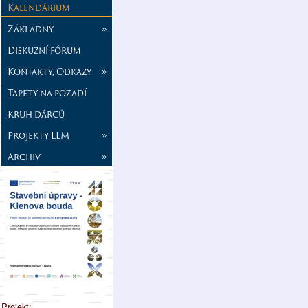
Kalendárium
Základny
»
Diskuzní fórum
Kontakty, Odkazy
»
Tapety na pozadí
Kruh dárců
Projekty LLM
»
Archiv
»
Projekt: