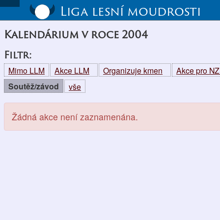
Liga lesní moudrosti
Kalendárium v roce 2004
Filtr:
Mimo LLM
Akce LLM
Organizuje kmen
Akce pro N
Soutěž/závod
vše
Žádná akce není zaznamenána.