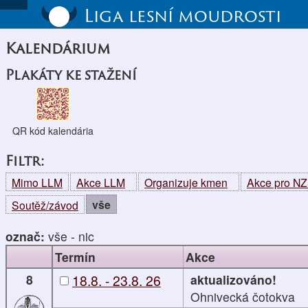
Liga lesní moudrosti
Kalendárium
Plakáty ke stažení
QR kód kalendária
Filtr:
Mimo LLM
Akce LLM
Organizuje kmen
Akce pro N
vše
Soutěž/závod
označ:
vše
-
nic
Termín
Akce
8
18.8. - 23.8. 26
aktualizováno!
Ohnivecká čotokva