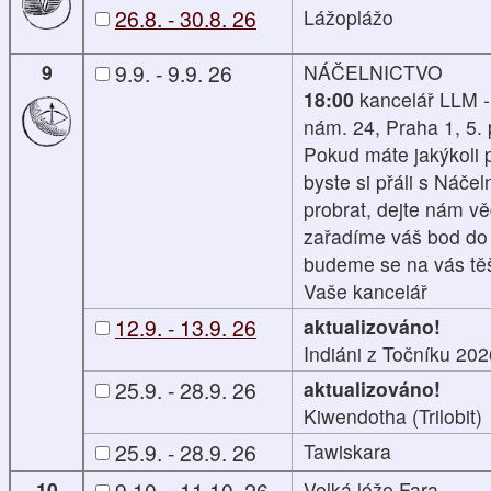
26.8. - 30.8. 26
Lážoplážo
9
9.9. - 9.9. 26
NÁČELNICTVO
18:00
kancelář LLM 
nám. 24, Praha 1, 5. 
Pokud máte jakýkoli 
byste si přáli s Náče
probrat, dejte nám vě
zařadíme váš bod do
budeme se na vás těš
Vaše kancelář
12.9. - 13.9. 26
aktualizováno!
Indiáni z Točníku 202
25.9. - 28.9. 26
aktualizováno!
Kiwendotha (Trilobit)
25.9. - 28.9. 26
Tawiskara
10
9.10. - 11.10. 26
Velká lóže Fara