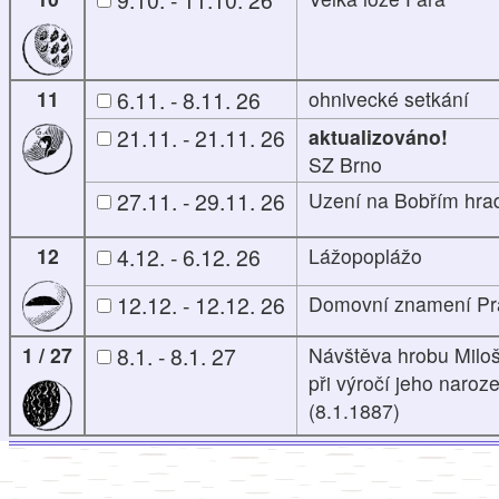
11
6.11. - 8.11. 26
ohnivecké setkání
21.11. - 21.11. 26
aktualizováno!
SZ Brno
27.11. - 29.11. 26
Uzení na Bobřím hra
12
4.12. - 6.12. 26
Lážopoplážo
12.12. - 12.12. 26
Domovní znamení P
1 / 27
8.1. - 8.1. 27
Návštěva hrobu Miloš
při výročí jeho naroz
(8.1.1887)