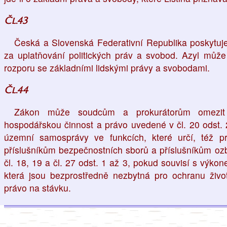
Čl.43
Česká a Slovenská Federativní Republika poskytuj
za uplatňování politických práv a svobod. Azyl může
rozporu se základními lidskými právy a svobodami.
Čl.44
Zákon může soudcům a prokurátorům omezit
hospodářskou činnost a právo uvedené v čl. 20 odst.
územní samosprávy ve funkcích, které určí, též p
příslušníkům bezpečnostních sborů a příslušníkům ozb
čl. 18, 19 a čl. 27 odst. 1 až 3, pokud souvisí s výk
která jsou bezprostředně nezbytná pro ochranu živ
právo na stávku.