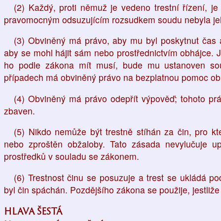
(2) Každý, proti němuž je vedeno trestní řízení, 
pravomocným odsuzujícím rozsudkem soudu nebyla jeh
(3) Obviněný má právo, aby mu byl poskytnut čas 
aby se mohl hájit sám nebo prostřednictvím obhájce. Je
ho podle zákona mít musí, bude mu ustanoven sou
případech má obviněný právo na bezplatnou pomoc ob
(4) Obviněný má právo odepřít výpověď; tohoto p
zbaven.
(5) Nikdo nemůže být trestně stíhán za čin, pro k
nebo zproštěn obžaloby. Tato zásada nevylučuje u
prostředků v souladu se zákonem.
(6) Trestnost činu se posuzuje a trest se ukládá p
byl čin spáchán. Pozdějšího zákona se použije, jestliže 
HLAVA ŠESTÁ