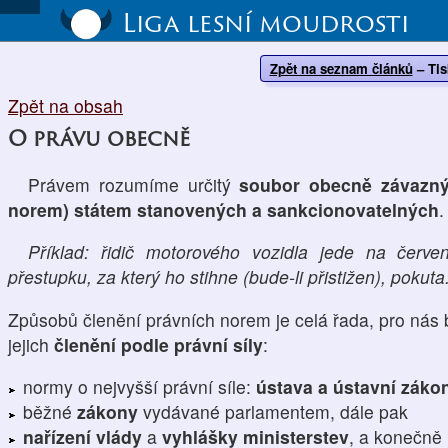
Liga lesní moudrosti
Zpět na seznam článků
–
Tis
Zpět na obsah
O právu obecně
Právem rozumíme určitý
soubor obecně závazný
norem) státem stanovených a sankcionovatelných
.
Příklad: řidič motorového vozidla jede na červe
přestupku, za který ho stihne (bude-li přistižen), pokuta
Způsobů členění právních norem je celá řada, pro nás 
jejich
členění podle právní síly
:
normy o nejvyšší právní síle:
ústava a ústavní záko
běžné
zákony
vydávané parlamentem, dále pak
nařízení vlády
a
vyhlášky ministerstev
, a konečně