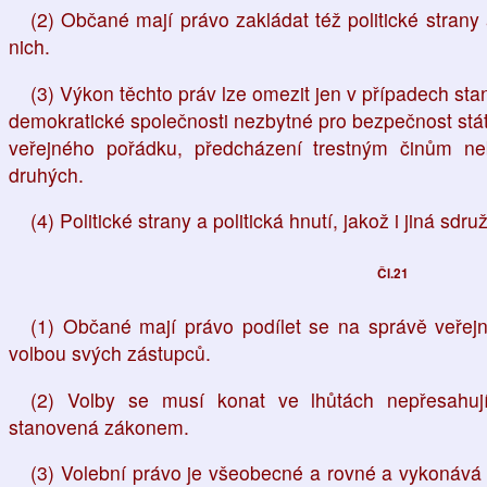
(2) Občané mají právo zakládat též politické strany 
nich.
(3) Výkon těchto práv lze omezit jen v případech sta
demokratické společnosti nezbytné pro bezpečnost stá
veřejného pořádku, předcházení trestným činům n
druhých.
(4) Politické strany a politická hnutí, jakož i jiná sdr
Čl.21
(1) Občané mají právo podílet se na správě veře
volbou svých zástupců.
(2) Volby se musí konat ve lhůtách nepřesahují
stanovená zákonem.
(3) Volební právo je všeobecné a rovné a vykonáv