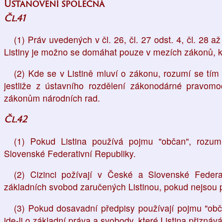
Ustanovení společná
Čl.41
(1) Práv uvedených v čl. 26, čl. 27 odst. 4, čl. 28 až 
Listiny je možno se domáhat pouze v mezích zákonů, kt
(2) Kde se v Listině mluví o zákonu, rozumí se tí
jestliže z ústavního rozdělení zákonodárné pravomoc
zákonům národních rad.
Čl.42
(1) Pokud Listina používá pojmu "občan", rozu
Slovenské Federativní Republiky.
(2) Cizinci požívají v České a Slovenské Federa
základních svobod zaručených Listinou, pokud nejsou
(3) Pokud dosavadní předpisy používají pojmu "obč
jde-li o základní práva a svobody, které Listina přiznáv