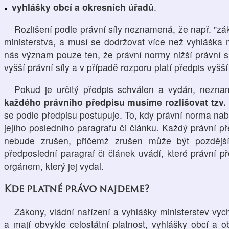
vyhlášky obcí a okresních úřadů
.
Rozlišení podle právní síly neznamená, že např. "zá
ministerstva, a musí se dodržovat více než vyhláška m
nás význam pouze ten, že právní normy nižší právní s
vyšší právní síly a v případě rozporu platí předpis vyšší 
Pokud je určitý předpis schválen a vydán, nezn
každého právního předpisu musíme rozlišovat tzv.
se podle předpisu postupuje. To, kdy právní norma nabý
jejího posledního paragrafu či článku. Každý právní př
nebude zrušen, přičemž zrušen může být pozdějš
předposlední paragraf či článek uvádí, které právní p
orgánem, který jej vydal.
Kde platné právo najdeme?
Zákony, vládní nařízení a vyhlášky ministerstev vy
a mají obvykle celostátní platnost, vyhlášky obcí a 