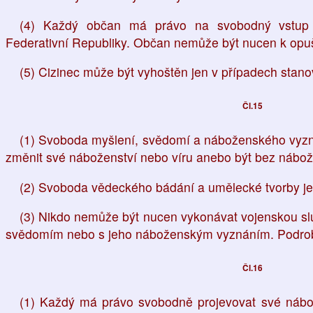
(4) Každý občan má právo na svobodný vstup
Federativní Republiky. Občan nemůže být nucen k opušt
(5) Cizinec může být vyhoštěn jen v případech sta
Čl.15
(1) Svoboda myšlení, svědomí a náboženského vyzn
změnit své náboženství nebo víru anebo být bez nábo
(2) Svoboda vědeckého bádání a umělecké tvorby je
(3) Nikdo nemůže být nucen vykonávat vojenskou slu
svědomím nebo s jeho náboženským vyznáním. Podrobn
Čl.16
(1) Každý má právo svobodně projevovat své nábo