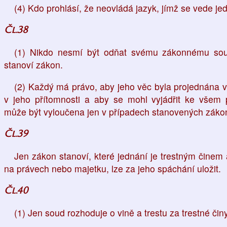
(4) Kdo prohlásí, že neovládá jazyk, jímž se vede j
Čl.38
(1) Nikdo nesmí být odňat svému zákonnému soud
stanoví zákon.
(2) Každý má právo, aby jeho věc byla projednána v
v jeho přítomnosti a aby se mohl vyjádřit ke všem
může být vyloučena jen v případech stanovených zák
Čl.39
Jen zákon stanoví, které jednání je trestným činem a 
na právech nebo majetku, lze za jeho spáchání uložit.
Čl.40
(1) Jen soud rozhoduje o vině a trestu za trestné činy