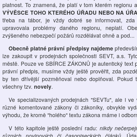
platnost. To znamená, že platí v tom kterém regionu
VÝVĚSCE TOHO KTERÉHO ÚŘADU NEBO NA ÚŘ
třeba na tábor, je vždy dobré se informovat, zda
upravovala problémy daného regionu, neplatí. O
zvýšeného nebezpečí požárů rozdělávat ohně a pod...
Obecně platné právní předpisy najdeme
předevš
lze zakoupit v prodejnách společnosti SEVT, a.s. Ty
městě. Pouze ve SBÍRCE ZÁKONŮ je autentický text pr
právní předpis, musíme vždy ještě prověřit, zda pozděj
by ten dřívější pozměňoval nebo doplňoval. Pokud 
všechny tzv.
novely
.
Ve specializovaných prodejnách "SEVTu", ale i ve v
různé komentované zákony či zákoníky, obvykle vyd
výhodu, že kromě "holého" textu zákona máme i odbor
V této kapitole ještě poslední radu:
nikdy nečerpe
různých novinových či časopiseckých článků
. Úda