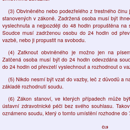
(3) Obviněného nebo podezřelého z trestného činu 
stanovených v zákoně. Zadržená osoba musí být ihn
vyslechnuta a nejpozději do 48 hodin propuštěna n
Soudce musí zadrženou osobu do 24 hodin od převz
vazbě, nebo ji propustit na svobodu.
(4) Zatknout obviněného je možno jen na píse
Zatčená osoba musí být do 24 hodin odevzdána sou
do 24 hodin od převzetí vyslechnout a rozhodnout o va
(5) Nikdo nesmí být vzat do vazby, leč z důvodů a
základě rozhodnutí soudu.
(6) Zákon stanoví, ve kterých případech může bý
ústavní zdravotnické péči bez svého souhlasu. Takov
oznámeno soudu, který o tomto umístění rozhodne do 
Čl.9