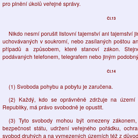
pro plnění úkolů veřejné správy.
Čl.13
Nikdo nesmí porušit listovní tajemství ani tajemství 
uchovávaných v soukromí, nebo zasílaných poštou a
případů a způsobem, které stanoví zákon. Stejn
podávaných telefonem, telegrafem nebo jiným podobn
Čl.14
(1) Svoboda pohybu a pobytu je zaručena.
(2) Každý, kdo se oprávněně zdržuje na území 
Republiky, má právo svobodně je opustit.
(3) Tyto svobody mohou být omezeny zákonem, j
bezpečnost státu, udržení veřejného pořádku, ochr
svobod druhých a na vymezených územích též z důvodu