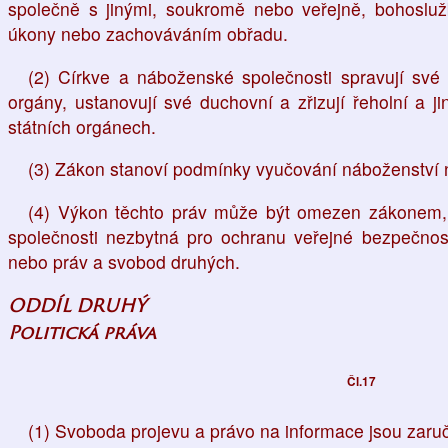
společně s jinými, soukromě nebo veřejně, bohoslu
úkony nebo zachováváním obřadu.
(2) Církve a náboženské společnosti spravují své z
orgány, ustanovují své duchovní a zřizují řeholní a ji
státních orgánech.
(3) Zákon stanoví podmínky vyučování náboženství n
(4) Výkon těchto práv může být omezen zákonem, j
společnosti nezbytná pro ochranu veřejné bezpečnost
nebo práv a svobod druhých.
ODDÍL DRUHÝ
Politická práva
Čl.17
(1) Svoboda projevu a právo na informace jsou zaru