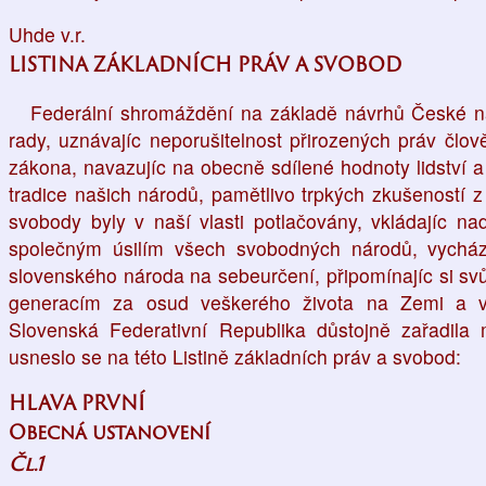
Uhde v.r.
LISTINA ZÁKLADNÍCH PRÁV A SVOBOD
Federální shromáždění na základě návrhů České n
rady, uznávajíc neporušitelnost přirozených práv člo
zákona, navazujíc na obecně sdílené hodnoty lidství
tradice našich národů, pamětlivo trpkých zkušeností z
svobody byly v naší vlasti potlačovány, vkládajíc n
společným úsilím všech svobodných národů, vychá
slovenského národa na sebeurčení, připomínajíc si sv
generacím za osud veškerého života na Zemi a vy
Slovenská Federativní Republika důstojně zařadila m
usneslo se na této Listině základních práv a svobod:
HLAVA PRVNÍ
Obecná ustanovení
Čl.1