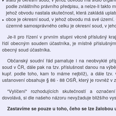
podle zvláštního právního předpisu, a nelze-li takto m
jehož obvodu nastala skutečnost, která zakládá upla
obce je okresní soud, v jehož obvodu má své územ
územně samosprávného celku je okresní soud, v jeho
Je-li pro řízení v prvním stupni věcně příslušný kr
řídí obecným soudem účastníka, je místně příslušným
obecný soud účastníka.
Občanský soudní řád pamatuje i na neobvyklé pří
soud v ČR, dále pak na tzv. příslušnost danou na výběr
kupř. podle toho, kam to máme nejblíž), a dále tzv. 
ustanovení obsahuje § 86 - 88 OSŘ, který je rovněž v zá
"Vylíčení" rozhodujících skutečností a označen
dovolává, si dle našeho názoru nevyžaduje bližšího vys
Zastavíme se pouze u toho, čeho se lze žalobou