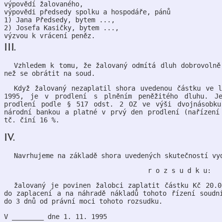
výpovědí žalovaného,
výpovědi předsedy spolku a hospodáře, pánů
1) Jana Předsedy, bytem ...,
2) Josefa Kasičky, bytem ...,
výzvou k vrácení peněz.
III.
Vzhledem k tomu, že žalovaný odmítá dluh dobrovolně
než se obrátit na soud.
Když žalovaný nezaplatil shora uvedenou částku ve 
1995, je v prodlení s plněním peněžitého dluhu. J
prodlení podle § 517 odst. 2 OZ ve výši dvojnásobku
národní bankou a platné v prvý den prodlení (nařízení
tč. činí 16 %.
IV.
Navrhujeme na základě shora uvedených skutečností vy
r o z s u d k u:
žalovaný je povinen žalobci zaplatit částku Kč 20.
do zaplacení a na náhradě nákladů tohoto řízení soudn
do 3 dnů od právní moci tohoto rozsudku.
V ________ dne 1. 11. 1995