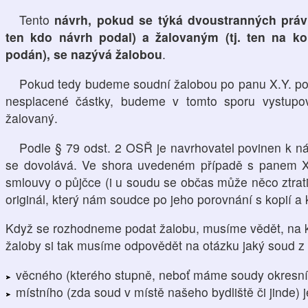
Tento
návrh, pokud se týká dvoustranných právn
ten kdo návrh podal) a žalovaným (tj. ten na ko
podán), se nazývá žalobou
.
Pokud tedy budeme soudní žalobou po panu X.Y. po
nesplacené částky, budeme v tomto sporu vystupov
žalovaný.
Podle § 79 odst. 2 OSŘ je navrhovatel povinen k návr
se dovolává. Ve shora uvedeném případě s panem X.Y
smlouvy o půjčce (i u soudu se občas může něco ztrati
originál, který nám soudce po jeho porovnání s kopií a 
Když se rozhodneme podat žalobu, musíme vědět, na kte
žaloby si tak musíme odpovědět na otázku jaký soud z 
věcného (kterého stupně, neboť máme soudy okresní, 
místního (zda soud v místě našeho bydliště či jinde) j