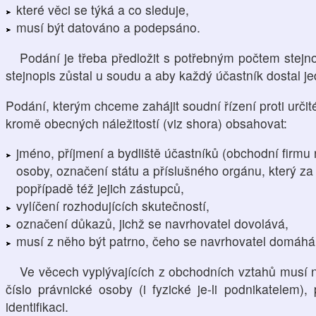
které věci se týká a co sleduje,
musí být datováno a podepsáno.
Podání je třeba předložit s potřebným počtem stejno
stejnopis zůstal u soudu a aby každý účastník dostal jede
Podání, kterým chceme zahájit soudní řízení proti ur
kromě obecných náležitostí (viz shora) obsahovat:
jméno, příjmení a bydliště účastníků (obchodní firmu
osoby, označení státu a příslušného orgánu, který za
popřípadě též jejich zástupců,
vylíčení rozhodujících skutečností,
označení důkazů, jichž se navrhovatel dovolává,
musí z něho být patrno, čeho se navrhovatel domáhá
Ve věcech vyplývajících z obchodních vztahů musí n
číslo právnické osoby (i fyzické je-li podnikatelem), 
identifikaci.