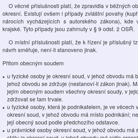
O věcné příslušnosti platí, že zpravidla v běžných
okresní. Existují ovšem i případy zvláštní povahy (kup
nárocích vycházejících s autorského zákona), kde 
krajské. Tyto případy jsou zahrnuty v § 9 odst. 2 OSŘ.
O místní příslušnosti platí, že k řízení je příslušný
návrh směřuje, není-li stanoveno jinak.
Přitom obecným soudem
u fyzické osoby je okresní soud, v jehož obvodu má byd
jehož obvodu se zdržuje (nestanoví-li zákon jinak). Má
jejím obecným soudem všechny okresní soudy, v jeji
zdržovat se tam trvale.
u fyzické osoby, která je podnikatelem, je ve věcech
okresní soud, v jehož obvodu má místo podnikání; ne
její obecný soud podle předchozího odstavce.
u právnické osoby okresní soud, v jehož obvodu má s
státu je okresní soud, v jehož obvodu má sídlo organi