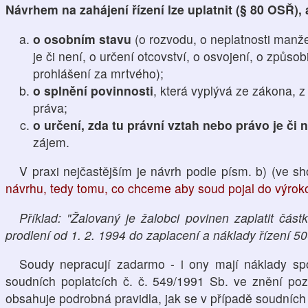
Návrhem na zahájení řízení lze uplatnit (§ 80 OSŘ)
o osobním stavu
(o rozvodu, o neplatnosti manžel
je či není, o určení otcovství, o osvojení, o způso
prohlášení za mrtvého);
o splnění povinnosti
, která vyplývá ze zákona, 
práva;
o určení, zda tu právní vztah nebo právo je či 
zájem.
V praxi nejčastějším je návrh podle písm. b) (ve 
návrhu, tedy tomu, co chceme aby soud pojal do výrokov
Příklad: "Žalovaný je žalobci povinen zaplatit čá
prodlení od 1. 2. 1994 do zaplacení a náklady řízení 50
Soudy nepracují zadarmo - i ony mají náklady sp
soudních poplatcích č. č. 549/1991 Sb. ve znění pozd
obsahuje podrobná pravidla, jak se v případě soudních