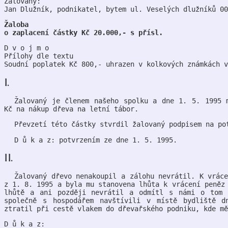
Žalovaný:
Jan Dlužník, podnikatel, bytem ul. Veselých dlužníků 00
Žaloba
o zaplacení částky Kč 20.000,- s přísl.
D v o j m o
Přílohy dle textu
Soudní poplatek Kč 800,- uhrazen v kolkových známkách v
I.
Žalovaný je členem našeho spolku a dne 1. 5. 1995 
Kč na nákup dřeva na letní tábor.
Převzetí této částky stvrdil žalovaný podpisem na po
D ů k a z: potvrzením ze dne 1. 5. 1995.
II.
Žalovaný dřevo nenakoupil a zálohu nevrátil. K vrác
z 1. 8. 1995 a byla mu stanovena lhůta k vrácení peněz
lhůtě a ani později nevrátil a odmítl s námi o tom 
společně s hospodářem navštívili v místě bydliště d
ztratil při cestě vlakem do dřevařského podniku, kde mě
D ů k a z: