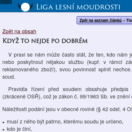
Liga lesní moudrosti
Zpět na seznam článků
–
Tis
Zpět na obsah
Když to nejde po dobrém
V praxi se nám může často stát, že ten, kdo nám je
nebo poskytnout nějakou službu (kupř. v rámci zá
reklamovaného zboží), svou povinnost splnit nechce
soud.
Pravidla řízení před soudem obsahuje předpis
(zkráceně OSŘ), což je zákon č. 99/1963 Sb. ve znění 
Náležitosti podání jsou v obecné rovině (§ 42 odst. 4 O
musí z něho být patrno, kterému soudu je určeno,
kdo je činí,