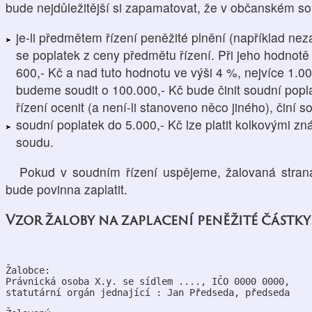
bude nejdůležitější si zapamatovat, že v občanském so
je-li předmětem řízení peněžité plnění (například nez
se poplatek z ceny předmětu řízení. Při jeho hodnotě
600,- Kč a nad tuto hodnotu ve výši 4 %, nejvíce 1.0
budeme soudit o 100.000,- Kč bude činit soudní popla
řízení ocenit (a není-li stanoveno něco jiného), činí 
soudní poplatek do 5.000,- Kč lze platit kolkovými z
soudu.
Pokud v soudním řízení uspějeme, žalovaná stran
bude povinna zaplatit.
Vzor žaloby na zaplacení peněžité částky
Žalobce:
Právnická osoba X.y. se sídlem ...., IČO 0000 0000,
statutární orgán jednající : Jan Předseda, předseda