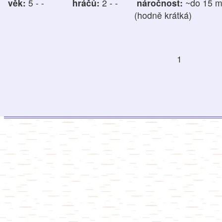
věk:
5 - -
hráčů:
2 - -
náročnost:
~do 15 m
(hodně krátká)
1