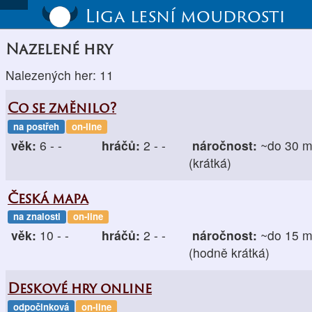
Liga lesní moudrosti
Nazelené hry
Nalezených her: 11
Co se změnilo?
na postřeh
on-line
věk:
6 - -
hráčů:
2 - -
náročnost:
~do 30 m
(krátká)
Česká mapa
na znalosti
on-line
věk:
10 - -
hráčů:
2 - -
náročnost:
~do 15 m
(hodně krátká)
Deskové hry online
odpočinková
on-line