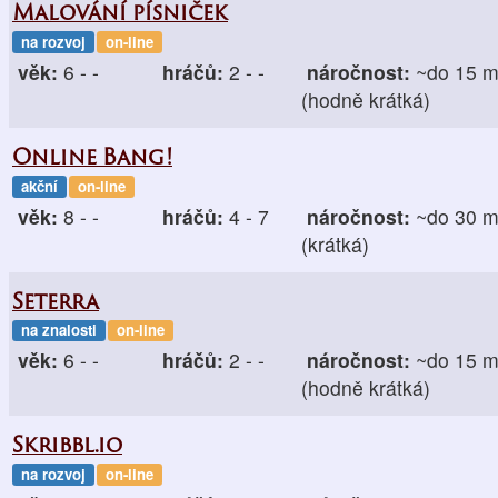
Malování písniček
na rozvoj
on-line
věk:
6 - -
hráčů:
2 - -
náročnost:
~do 15 m
(hodně krátká)
Online Bang!
akční
on-line
věk:
8 - -
hráčů:
4 - 7
náročnost:
~do 30 m
(krátká)
Seterra
na znalosti
on-line
věk:
6 - -
hráčů:
2 - -
náročnost:
~do 15 m
(hodně krátká)
Skribbl.io
na rozvoj
on-line