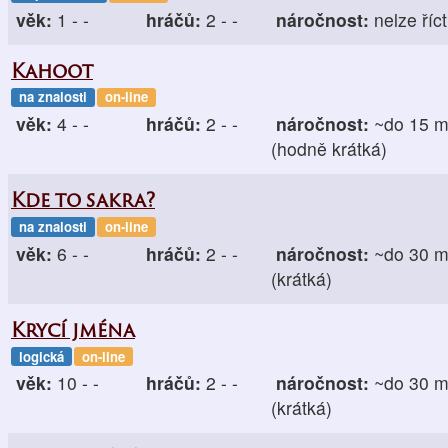
věk:
1 - -
hráčů:
2 - -
náročnost:
nelze říct
Kahoot
na znalosti
on-line
věk:
4 - -
hráčů:
2 - -
náročnost:
~do 15 m
(hodně krátká)
Kde to sakra?
na znalosti
on-line
věk:
6 - -
hráčů:
2 - -
náročnost:
~do 30 m
(krátká)
Krycí jména
logická
on-line
věk:
10 - -
hráčů:
2 - -
náročnost:
~do 30 m
(krátká)