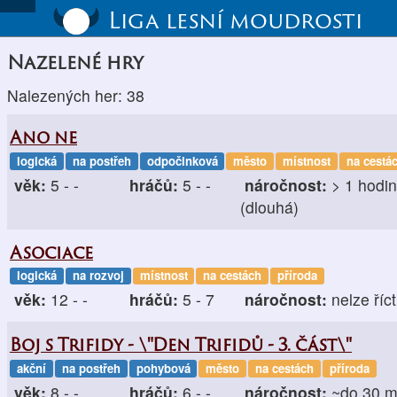
Liga lesní moudrosti
Nazelené hry
Nalezených her: 38
Ano ne
logická
na postřeh
odpočinková
město
místnost
na cestá
věk:
5 - -
hráčů:
5 - -
náročnost:
> 1 hodi
(dlouhá)
Asociace
logická
na rozvoj
místnost
na cestách
příroda
věk:
12 - -
hráčů:
5 - 7
náročnost:
nelze říct
Boj s Trifidy - \"Den Trifidů - 3. část\"
akční
na postřeh
pohybová
město
na cestách
příroda
věk:
8 - -
hráčů:
6 - -
náročnost:
~do 30 m