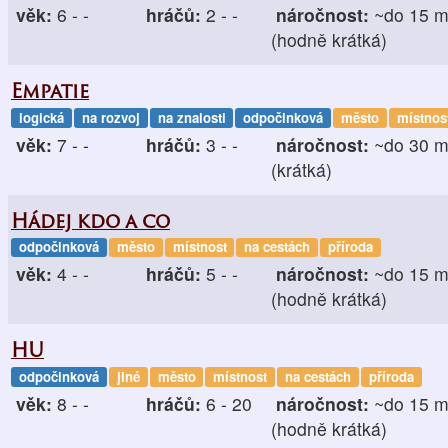
věk:
6 - -
hráčů:
2 - -
náročnost:
~do 15 m
(hodně krátká)
Empatie
logická
na rozvoj
na znalosti
odpočinková
město
místnos
věk:
7 - -
hráčů:
3 - -
náročnost:
~do 30 m
(krátká)
Hádej kdo a co
odpočinková
město
místnost
na cestách
příroda
věk:
4 - -
hráčů:
5 - -
náročnost:
~do 15 m
(hodně krátká)
HU
odpočinková
jiné
město
místnost
na cestách
příroda
věk:
8 - -
hráčů:
6 - 20
náročnost:
~do 15 m
(hodně krátká)