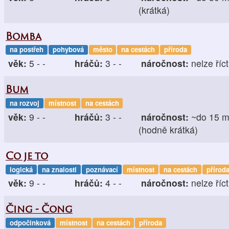
(krátká)
Bomba
na postřeh
pohybová
město
na cestách
příroda
věk:
5 - -
hráčů:
3 - -
náročnost:
nelze říct
Bum
na rozvoj
místnost
na cestách
věk:
9 - -
hráčů:
3 - -
náročnost:
~do 15 m
(hodně krátká)
Co je to
logická
na znalosti
poznávací
místnost
na cestách
přírod
věk:
9 - -
hráčů:
4 - -
náročnost:
nelze říct
Čing - Čong
odpočinková
místnost
na cestách
příroda