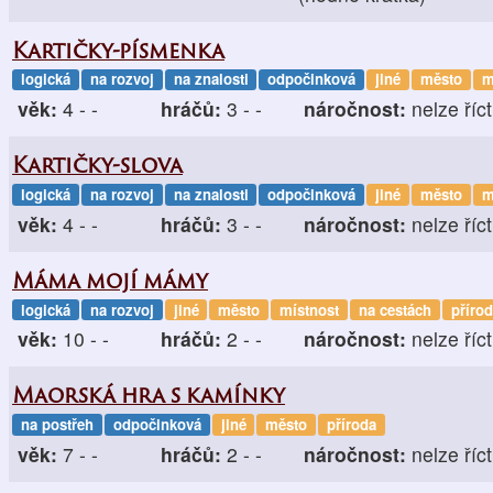
Kartičky-písmenka
logická
na rozvoj
na znalosti
odpočinková
jiné
město
m
věk:
4 - -
hráčů:
3 - -
náročnost:
nelze říct
Kartičky-slova
logická
na rozvoj
na znalosti
odpočinková
jiné
město
m
věk:
4 - -
hráčů:
3 - -
náročnost:
nelze říct
Máma mojí mámy
logická
na rozvoj
jiné
město
místnost
na cestách
příro
věk:
10 - -
hráčů:
2 - -
náročnost:
nelze říct
Maorská hra s kamínky
na postřeh
odpočinková
jiné
město
příroda
věk:
7 - -
hráčů:
2 - -
náročnost:
nelze říct