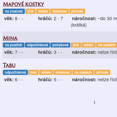
Mapové kostky
na znalosti
jiné
město
místnost
příroda
věk:
8 - -
hráčů:
2 - 7
náročnost:
~do 30 m
(krátká)
Mina
na postřeh
odpočinková
pohybová
jiné
město
na cestách
věk:
7 - -
hráčů:
3 - -
náročnost:
nelze říct
Tabu
odpočinková
jiné
město
místnost
na cestách
příroda
věk:
6 - -
hráčů:
5 - -
náročnost:
nelze říct
1