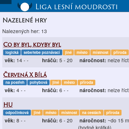
Liga lesní moudrosti
Nazelené hry
Nalezených her: 13
Co by byl, kdyby byl
logická
sebe/tebe poznávací
jiné
město
místnost
příroda
věk:
14 - -
hráčů:
5 - 20
náročnost:
nelze říct
Červená X Bílá
na postřeh
pohybová
jiné
město
příroda
věk:
4 - -
hráčů:
6 - -
náročnost:
nelze říct
HU
odpočinková
jiné
město
místnost
na cestách
příroda
věk:
8 - -
hráčů:
6 - 20
náročnost:
~do 15 m
(hodně krátká)