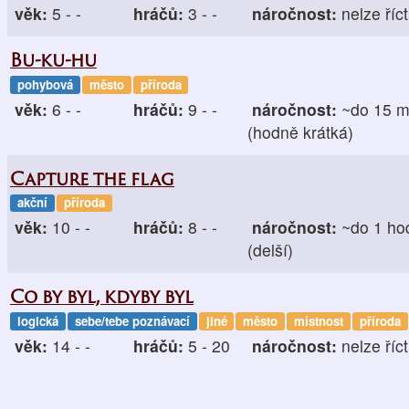
věk:
5 - -
hráčů:
3 - -
náročnost:
nelze říct
Bu-ku-hu
pohybová
město
příroda
věk:
6 - -
hráčů:
9 - -
náročnost:
~do 15 m
(hodně krátká)
Capture the flag
akční
příroda
věk:
10 - -
hráčů:
8 - -
náročnost:
~do 1 ho
(delší)
Co by byl, kdyby byl
logická
sebe/tebe poznávací
jiné
město
místnost
příroda
věk:
14 - -
hráčů:
5 - 20
náročnost:
nelze říct