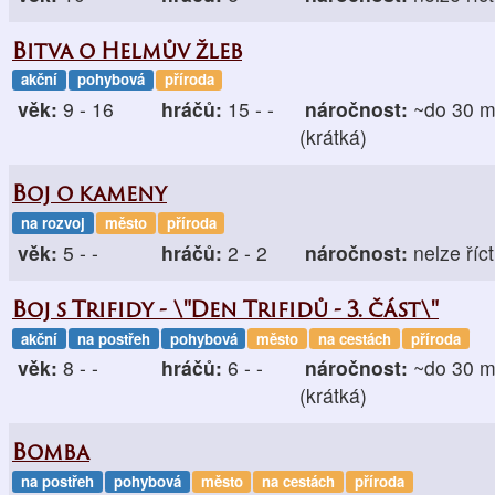
Bitva o Helmův žleb
akční
pohybová
příroda
věk:
9 - 16
hráčů:
15 - -
náročnost:
~do 30 m
(krátká)
Boj o kameny
na rozvoj
město
příroda
věk:
5 - -
hráčů:
2 - 2
náročnost:
nelze říct
Boj s Trifidy - \"Den Trifidů - 3. část\"
akční
na postřeh
pohybová
město
na cestách
příroda
věk:
8 - -
hráčů:
6 - -
náročnost:
~do 30 m
(krátká)
Bomba
na postřeh
pohybová
město
na cestách
příroda