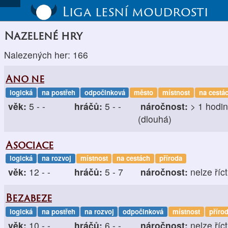
Liga lesní moudrosti
Nazelené hry
Nalezených her: 166
Ano ne
logická
na postřeh
odpočinková
město
místnost
na cestá
věk:
5 - -
hráčů:
5 - -
náročnost:
> 1 hodi
(dlouhá)
Asociace
logická
na rozvoj
místnost
na cestách
příroda
věk:
12 - -
hráčů:
5 - 7
náročnost:
nelze říct
Bezabeze
logická
na postřeh
na rozvoj
odpočinková
místnost
příro
věk:
10 - -
hráčů:
6 - -
náročnost:
nelze říct