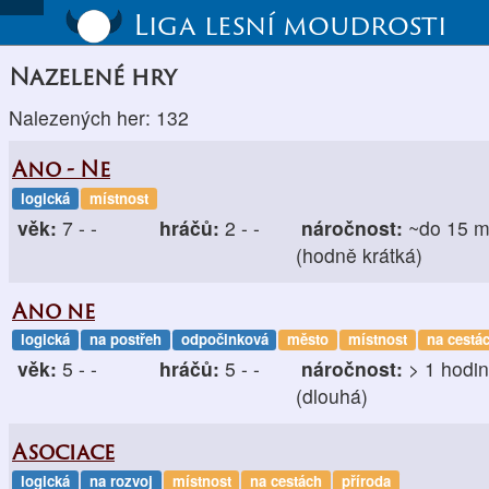
Liga lesní moudrosti
Nazelené hry
Nalezených her: 132
Ano - Ne
logická
místnost
věk:
7 - -
hráčů:
2 - -
náročnost:
~do 15 m
(hodně krátká)
Ano ne
logická
na postřeh
odpočinková
město
místnost
na cestá
věk:
5 - -
hráčů:
5 - -
náročnost:
> 1 hodi
(dlouhá)
Asociace
logická
na rozvoj
místnost
na cestách
příroda