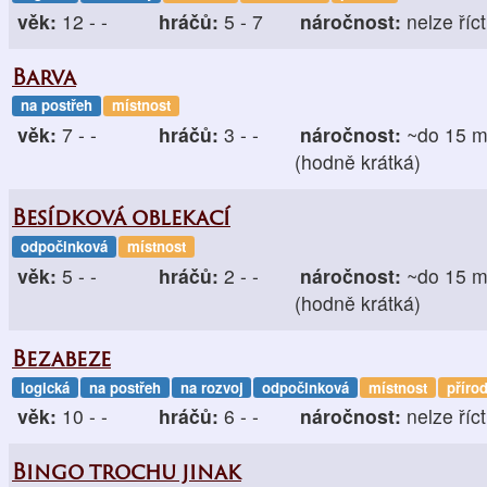
věk:
12 - -
hráčů:
5 - 7
náročnost:
nelze říct
Barva
na postřeh
místnost
věk:
7 - -
hráčů:
3 - -
náročnost:
~do 15 m
(hodně krátká)
Besídková oblekací
odpočinková
místnost
věk:
5 - -
hráčů:
2 - -
náročnost:
~do 15 m
(hodně krátká)
Bezabeze
logická
na postřeh
na rozvoj
odpočinková
místnost
příro
věk:
10 - -
hráčů:
6 - -
náročnost:
nelze říct
Bingo trochu jinak