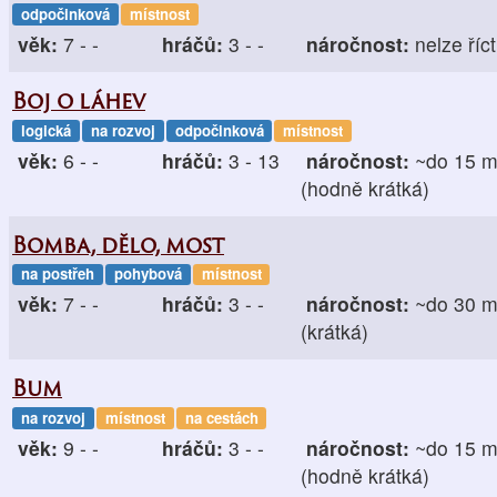
odpočinková
místnost
věk:
7 - -
hráčů:
3 - -
náročnost:
nelze říct
Boj o láhev
logická
na rozvoj
odpočinková
místnost
věk:
6 - -
hráčů:
3 - 13
náročnost:
~do 15 m
(hodně krátká)
Bomba, dělo, most
na postřeh
pohybová
místnost
věk:
7 - -
hráčů:
3 - -
náročnost:
~do 30 m
(krátká)
Bum
na rozvoj
místnost
na cestách
věk:
9 - -
hráčů:
3 - -
náročnost:
~do 15 m
(hodně krátká)