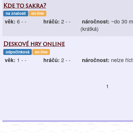
Kde to sakra?
na znalosti
on-line
věk:
6 - -
hráčů:
2 - -
náročnost:
~do 30 m
(krátká)
Deskové hry online
odpočinková
on-line
věk:
1 - -
hráčů:
2 - -
náročnost:
nelze říct
1