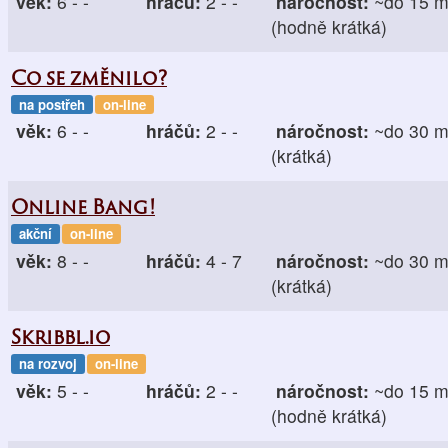
věk:
6 - -
hráčů:
2 - -
náročnost:
~do 15 m
(hodně krátká)
Co se změnilo?
na postřeh
on-line
věk:
6 - -
hráčů:
2 - -
náročnost:
~do 30 m
(krátká)
Online Bang!
akční
on-line
věk:
8 - -
hráčů:
4 - 7
náročnost:
~do 30 m
(krátká)
Skribbl.io
na rozvoj
on-line
věk:
5 - -
hráčů:
2 - -
náročnost:
~do 15 m
(hodně krátká)