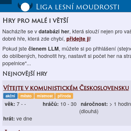
Liga lesní moudrosti
Hry pro malé i větší
Nacházíte se v
databázi her
, která slouží nejen pro va
dobré hře, která zde chybí,
přidejte ji
!
Pokud jste
členem LLM
, můžete si po přihlášení (stej
do oblíbených, hodnotit hry, nastavit si počet her na st
popelnice"...
Nejnovější hry
Vítejte v komunistickém Československu
akční
město
místnost
příroda
věk:
7 - -
hráčů:
10 - 30
náročnost:
> 1 hodi
(dlouhá)
hrát:
ve dne