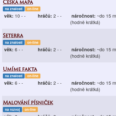
Česká mapa
na znalosti
on-line
věk:
10 - -
hráčů:
2 - -
náročnost:
~do 15 m
(hodně krátká)
Seterra
na znalosti
on-line
věk:
6 - -
hráčů:
2 - -
náročnost:
~do 15 m
(hodně krátká)
Umíme fakta
na znalosti
on-line
věk:
6 - -
hráčů:
2 - -
náročnost:
~do 15 m
(hodně krátká)
Malování písniček
na rozvoj
on-line