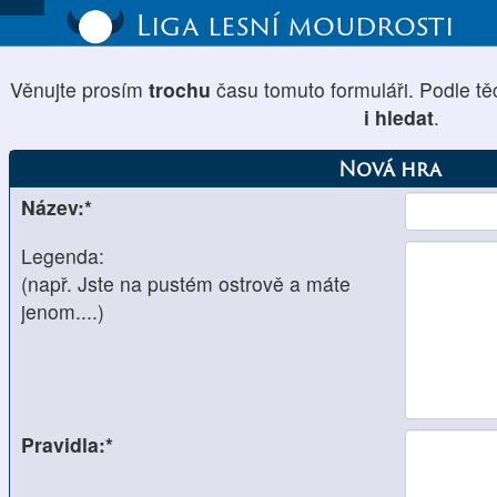
Liga lesní moudrosti
Věnujte prosím
trochu
času tomuto formuláři. Podle tě
i hledat
.
Nová hra
Název:*
Legenda:
(např. Jste na pustém ostrově a máte
jenom....)
Pravidla:*