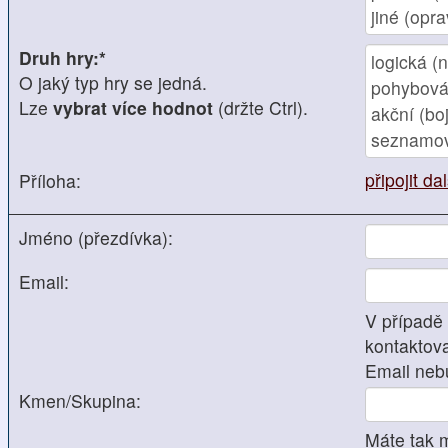
Druh hry:*
O jaký typ hry se jedná.
Lze
vybrat více hodnot
(držte Ctrl).
připojit da
Příloha:
Jméno (přezdívka):
Email:
V případě
kontaktova
Email neb
Kmen/Skupina:
Máte tak 