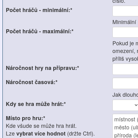
číslo.
Počet hráčů - minimální:*
Minimální 
Počet hráčů - maximální:*
Pokud je 
omezení, 
příliš vyso
Náročnost hry na přípravu:*
Náročnost časová:*
Jak dlouho
Kdy se hra může hrát:*
Místo pro hru:*
Kde všude se může hra hrát.
Lze
vybrat více hodnot
(držte Ctrl).