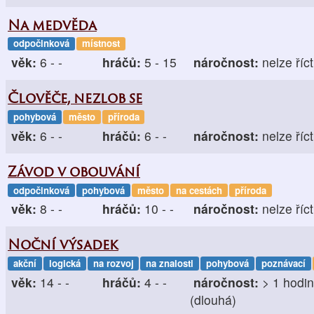
Na medvěda
odpočinková
místnost
věk:
6 - -
hráčů:
5 - 15
náročnost:
nelze říct
Člověče, nezlob se
pohybová
město
příroda
věk:
6 - -
hráčů:
6 - -
náročnost:
nelze říct
Závod v obouvání
odpočinková
pohybová
město
na cestách
příroda
věk:
8 - -
hráčů:
10 - -
náročnost:
nelze říct
Noční výsadek
akční
logická
na rozvoj
na znalosti
pohybová
poznávací
věk:
14 - -
hráčů:
4 - -
náročnost:
> 1 hodi
(dlouhá)