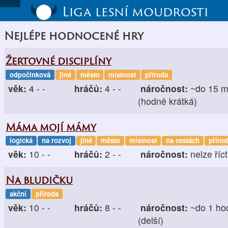
Liga lesní moudrosti
Nejlépe hodnocené hry
Žertovné disciplíny
odpočinková
jiné
město
místnost
příroda
věk:
4 - -
hráčů:
4 - -
náročnost:
~do 15 m
(hodně krátká)
Máma mojí mámy
logická
na rozvoj
jiné
město
místnost
na cestách
příro
věk:
10 - -
hráčů:
2 - -
náročnost:
nelze říct
Na bludičku
akční
příroda
věk:
10 - -
hráčů:
8 - -
náročnost:
~do 1 ho
(delší)