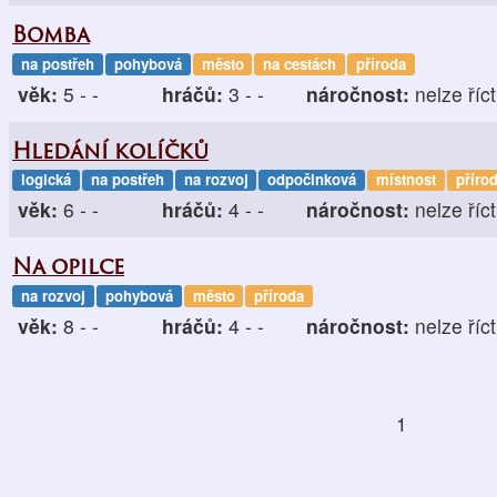
Bomba
na postřeh
pohybová
město
na cestách
příroda
věk:
5 - -
hráčů:
3 - -
náročnost:
nelze říct
Hledání kolíčků
logická
na postřeh
na rozvoj
odpočinková
místnost
příro
věk:
6 - -
hráčů:
4 - -
náročnost:
nelze říct
Na opilce
na rozvoj
pohybová
město
příroda
věk:
8 - -
hráčů:
4 - -
náročnost:
nelze říct
1