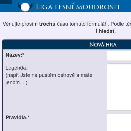
Liga lesní moudrosti
Věnujte prosím
trochu
času tomuto formuláři. Podle tě
i hledat
.
Nová hra
Název:*
Legenda:
(např. Jste na pustém ostrově a máte
jenom....)
Pravidla:*