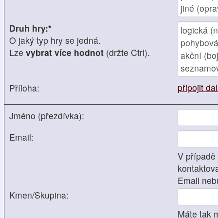
Druh hry:*
O jaký typ hry se jedná.
Lze
vybrat více hodnot
(držte Ctrl).
připojit da
Příloha:
Jméno (přezdívka):
Email:
V případě
kontaktova
Email neb
Kmen/Skupina:
Máte tak 