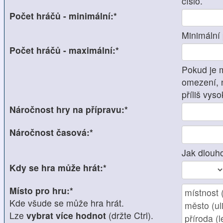
číslo.
Počet hráčů - minimální:*
Minimální 
Počet hráčů - maximální:*
Pokud je 
omezení, 
příliš vyso
Náročnost hry na přípravu:*
Náročnost časová:*
Jak dlouho
Kdy se hra může hrát:*
Místo pro hru:*
Kde všude se může hra hrát.
Lze
vybrat více hodnot
(držte Ctrl).