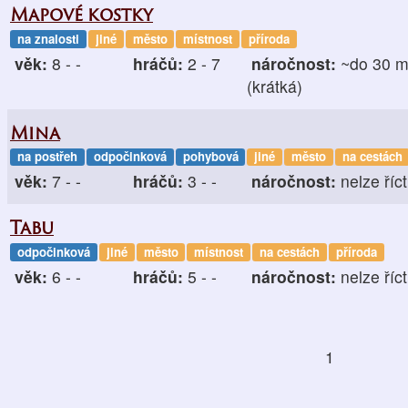
Mapové kostky
na znalosti
jiné
město
místnost
příroda
věk:
8 - -
hráčů:
2 - 7
náročnost:
~do 30 m
(krátká)
Mina
na postřeh
odpočinková
pohybová
jiné
město
na cestách
věk:
7 - -
hráčů:
3 - -
náročnost:
nelze říct
Tabu
odpočinková
jiné
město
místnost
na cestách
příroda
věk:
6 - -
hráčů:
5 - -
náročnost:
nelze říct
1