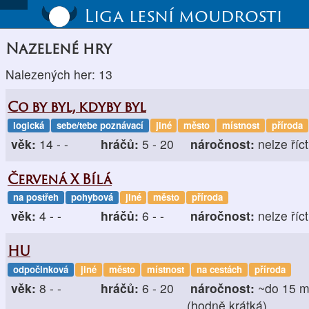
Liga lesní moudrosti
Nazelené hry
Nalezených her: 13
Co by byl, kdyby byl
logická
sebe/tebe poznávací
jiné
město
místnost
příroda
věk:
14 - -
hráčů:
5 - 20
náročnost:
nelze říct
Červená X Bílá
na postřeh
pohybová
jiné
město
příroda
věk:
4 - -
hráčů:
6 - -
náročnost:
nelze říct
HU
odpočinková
jiné
město
místnost
na cestách
příroda
věk:
8 - -
hráčů:
6 - 20
náročnost:
~do 15 m
(hodně krátká)