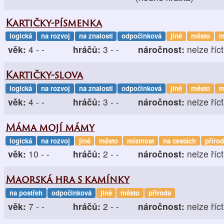
Kartičky-písmenka
logická
na rozvoj
na znalosti
odpočinková
jiné
město
m
věk:
4 - -
hráčů:
3 - -
náročnost:
nelze říct
Kartičky-slova
logická
na rozvoj
na znalosti
odpočinková
jiné
město
m
věk:
4 - -
hráčů:
3 - -
náročnost:
nelze říct
Máma mojí mámy
logická
na rozvoj
jiné
město
místnost
na cestách
příro
věk:
10 - -
hráčů:
2 - -
náročnost:
nelze říct
Maorská hra s kamínky
na postřeh
odpočinková
jiné
město
příroda
věk:
7 - -
hráčů:
2 - -
náročnost:
nelze říct