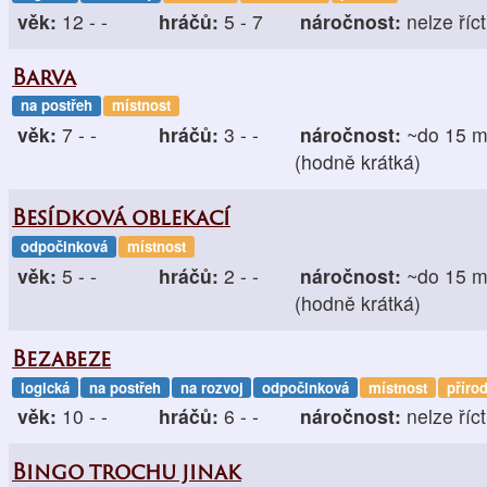
věk:
12 - -
hráčů:
5 - 7
náročnost:
nelze říct
Barva
na postřeh
místnost
věk:
7 - -
hráčů:
3 - -
náročnost:
~do 15 m
(hodně krátká)
Besídková oblekací
odpočinková
místnost
věk:
5 - -
hráčů:
2 - -
náročnost:
~do 15 m
(hodně krátká)
Bezabeze
logická
na postřeh
na rozvoj
odpočinková
místnost
příro
věk:
10 - -
hráčů:
6 - -
náročnost:
nelze říct
Bingo trochu jinak