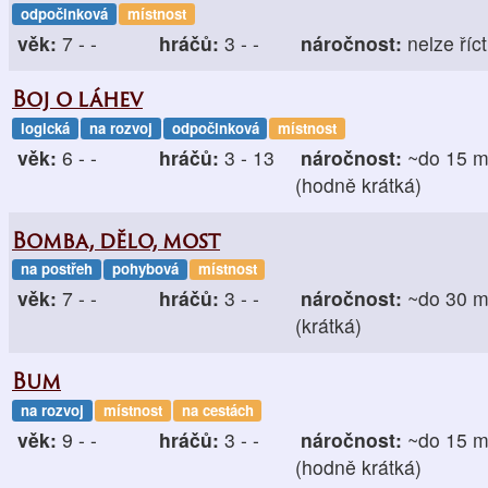
odpočinková
místnost
věk:
7 - -
hráčů:
3 - -
náročnost:
nelze říct
Boj o láhev
logická
na rozvoj
odpočinková
místnost
věk:
6 - -
hráčů:
3 - 13
náročnost:
~do 15 m
(hodně krátká)
Bomba, dělo, most
na postřeh
pohybová
místnost
věk:
7 - -
hráčů:
3 - -
náročnost:
~do 30 m
(krátká)
Bum
na rozvoj
místnost
na cestách
věk:
9 - -
hráčů:
3 - -
náročnost:
~do 15 m
(hodně krátká)