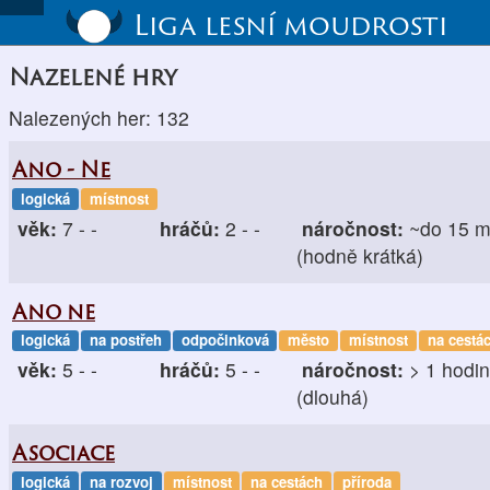
Liga lesní moudrosti
Nazelené hry
Nalezených her: 132
Ano - Ne
logická
místnost
věk:
7 - -
hráčů:
2 - -
náročnost:
~do 15 m
(hodně krátká)
Ano ne
logická
na postřeh
odpočinková
město
místnost
na cestá
věk:
5 - -
hráčů:
5 - -
náročnost:
> 1 hodi
(dlouhá)
Asociace
logická
na rozvoj
místnost
na cestách
příroda