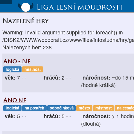
Liga lesní moudrosti
Nazelené hry
Warning: Invalid argument supplied for foreach() in
/DISK2/WWW/woodcraft.cz/www/files/infostudna/hry/g
Nalezených her: 238
Ano - Ne
logická
místnost
věk:
7 - -
hráčů:
2 - -
náročnost:
~do 15 m
(hodně krátká)
Ano ne
logická
na postřeh
odpočinková
město
místnost
na cestá
věk:
5 - -
hráčů:
5 - -
náročnost:
> 1 hodi
(dlouhá)