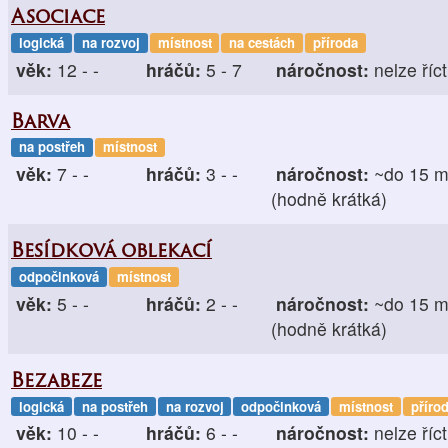
Asociace
logická
na rozvoj
místnost
na cestách
příroda
věk:
12 - -
hráčů:
5 - 7
náročnost:
nelze říct
Barva
na postřeh
místnost
věk:
7 - -
hráčů:
3 - -
náročnost:
~do 15 m
(hodně krátká)
Besídková oblekací
odpočinková
místnost
věk:
5 - -
hráčů:
2 - -
náročnost:
~do 15 m
(hodně krátká)
Bezabeze
logická
na postřeh
na rozvoj
odpočinková
místnost
příro
věk:
10 - -
hráčů:
6 - -
náročnost:
nelze říct