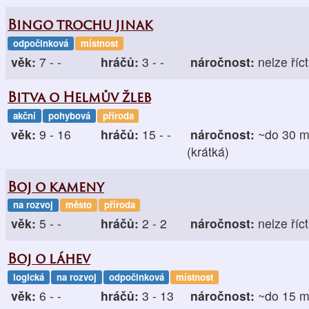
Bingo trochu jinak
odpočinková
místnost
věk:
7 - -
hráčů:
3 - -
náročnost:
nelze říct
Bitva o Helmův žleb
akční
pohybová
příroda
věk:
9 - 16
hráčů:
15 - -
náročnost:
~do 30 m
(krátká)
Boj o kameny
na rozvoj
město
příroda
věk:
5 - -
hráčů:
2 - 2
náročnost:
nelze říct
Boj o láhev
logická
na rozvoj
odpočinková
místnost
věk:
6 - -
hráčů:
3 - 13
náročnost:
~do 15 m