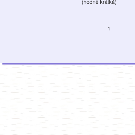
(hodně krátká)
1