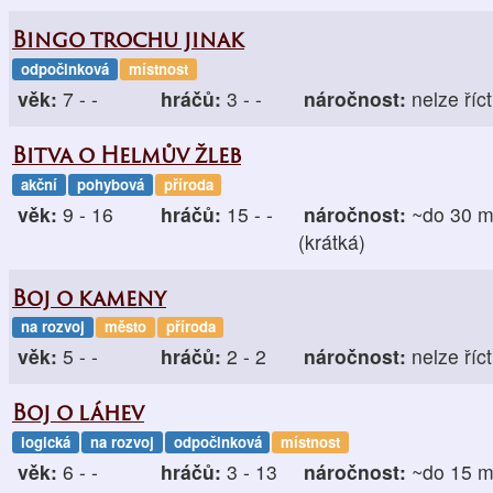
Bingo trochu jinak
odpočinková
místnost
věk:
7 - -
hráčů:
3 - -
náročnost:
nelze říct
Bitva o Helmův žleb
akční
pohybová
příroda
věk:
9 - 16
hráčů:
15 - -
náročnost:
~do 30 m
(krátká)
Boj o kameny
na rozvoj
město
příroda
věk:
5 - -
hráčů:
2 - 2
náročnost:
nelze říct
Boj o láhev
logická
na rozvoj
odpočinková
místnost
věk:
6 - -
hráčů:
3 - 13
náročnost:
~do 15 m