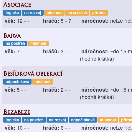
Asociace
logická
na rozvoj
místnost
na cestách
příroda
věk:
12 - -
hráčů:
5 - 7
náročnost:
nelze říct
Barva
na postřeh
místnost
věk:
7 - -
hráčů:
3 - -
náročnost:
~do 15 m
(hodně krátká)
Besídková oblekací
odpočinková
místnost
věk:
5 - -
hráčů:
2 - -
náročnost:
~do 15 m
(hodně krátká)
Bezabeze
logická
na postřeh
na rozvoj
odpočinková
místnost
příro
věk:
10 - -
hráčů:
6 - -
náročnost:
nelze říct