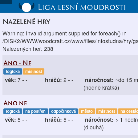
Liga lesní moudrosti
Nazelené hry
Warning: Invalid argument supplied for foreach() in
/DISK2/WWW/woodcraft.cz/www/files/infostudna/hry/g
Nalezených her: 238
Ano - Ne
logická
místnost
věk:
7 - -
hráčů:
2 - -
náročnost:
~do 15 m
(hodně krátká)
Ano ne
logická
na postřeh
odpočinková
město
místnost
na cestá
věk:
5 - -
hráčů:
5 - -
náročnost:
> 1 hodi
(dlouhá)