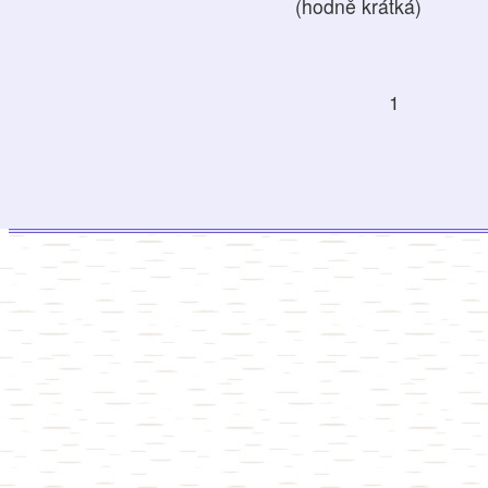
(hodně krátká)
1