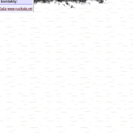
kontakty:
ičaša
www.yucikala.net