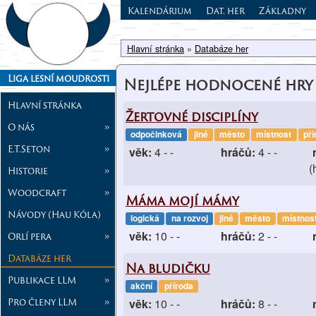
Kalendárium
Dat. her
Základny
Hlavní stránka
»
Databáze her
Liga lesní moudrosti
Nejlépe hodnocené hry
Hlavní stránka
Žertovné disciplíny
O nás
»
odpočinková
jiné
město
místnost
pří
E.T.Seton
»
věk:
4 - -
hráčů:
4 - -
(
Historie
»
Woodcraft
»
Máma mojí mámy
Návody (Hau Kóla)
logická
na rozvoj
jiné
město
místnos
věk:
10 - -
hráčů:
2 - -
Orlí pera
»
Databáze her
Na bludičku
Publikace LLM
»
akční
příroda
Pro členy LLM
»
věk:
10 - -
hráčů:
8 - -