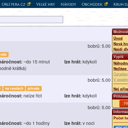
Orlí pera.cz
Velké hry
Návody
Obchůdek
Kruh d
Možnost
Úvod
Nová hr
bobrů: 5.00
Najdi dl
roda
Vypiš
náročnost:
~do 15 minut
lze hrát:
kdykoli
Náhodná
hodně krátká)
Nejlépe
Označen
bobrů: 5.00
V popeln
t
na cestách
příroda
Nej přis
náročnost:
nelze říct
lze hrát:
kdykoli
Přihláše
Př
bobrů: 5.00
Informa
Počet he
náročnost:
~do 1 hodiny
lze hrát:
v noci
akční (47)