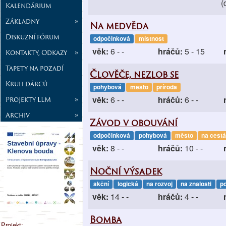
(
Kalendárium
Základny
»
Na medvěda
Diskuzní fórum
odpočinková
místnost
věk:
6 - -
hráčů:
5 - 15
Kontakty, Odkazy
»
Tapety na pozadí
Člověče, nezlob se
Kruh dárců
pohybová
město
příroda
věk:
6 - -
hráčů:
6 - -
Projekty LLM
»
Archiv
»
Závod v obouvání
odpočinková
pohybová
město
na cest
věk:
8 - -
hráčů:
10 - -
Noční výsadek
akční
logická
na rozvoj
na znalosti
p
věk:
14 - -
hráčů:
4 - -
Bomba
Projekt: