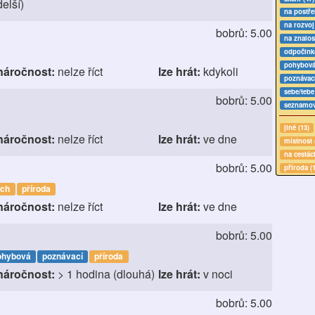
delší)
na postře
na rozvoj
bobrů: 5.00
na znalost
odpočinko
pohybová
náročnost:
nelze říct
lze hrát:
kdykoli
poznávací
sebe/tebe
bobrů: 5.00
seznamova
jiné (13)
náročnost:
nelze říct
lze hrát:
ve dne
místnost 
na cestác
bobrů: 5.00
příroda (
ách
příroda
náročnost:
nelze říct
lze hrát:
ve dne
bobrů: 5.00
ohybová
poznávací
příroda
náročnost:
> 1 hodina (dlouhá)
lze hrát:
v noci
bobrů: 5.00