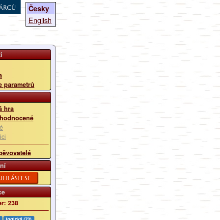
árců
Česky
English
i
a
e parametrů
 hra
 hodnocené
é
ici
pěvovatelé
ní
ihlásit se
ce
r: 238
logická (73)