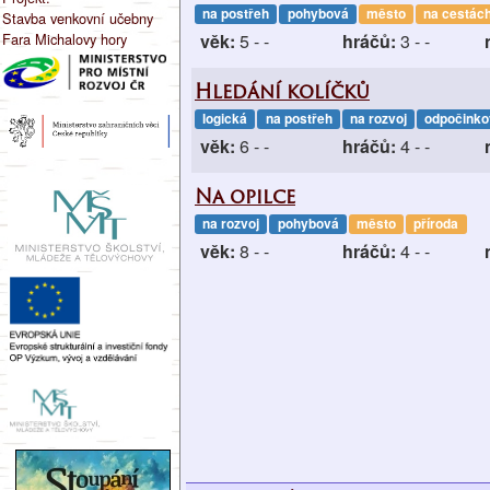
na postřeh
pohybová
město
na cestác
Stavba venkovní učebny
Fara Michalovy hory
věk:
5 - -
hráčů:
3 - -
Hledání kolíčků
logická
na postřeh
na rozvoj
odpočink
věk:
6 - -
hráčů:
4 - -
Na opilce
na rozvoj
pohybová
město
příroda
věk:
8 - -
hráčů:
4 - -