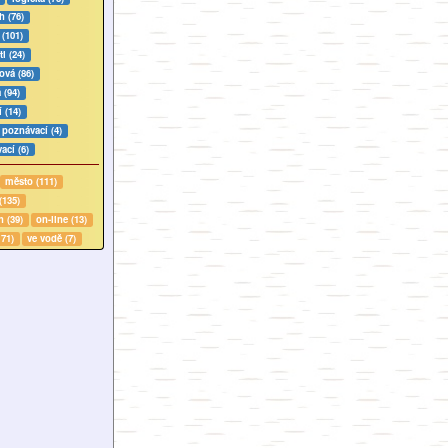
h (76)
 (101)
i (24)
vá (86)
 (94)
 (14)
 poznávací (4)
cí (6)
město (111)
(135)
h (39)
on-line (13)
171)
ve vodě (7)