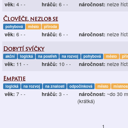
věk:
4 - -
hráčů:
6 - -
náročnost:
nelze říct
Člověče, nezlob se
pohybová
město
příroda
věk:
6 - -
hráčů:
6 - -
náročnost:
nelze říct
Dobytí svíčky
akční
logická
na postřeh
na rozvoj
pohybová
město
pří
věk:
11 - -
hráčů:
10 - -
náročnost:
nelze říct
Empatie
logická
na rozvoj
na znalosti
odpočinková
město
místnos
věk:
7 - -
hráčů:
3 - -
náročnost:
~do 30 m
(krátká)
1