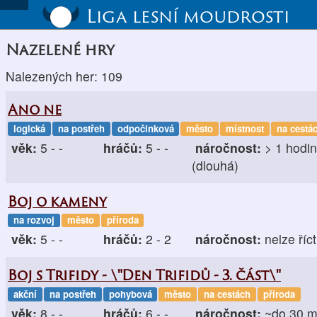
Liga lesní moudrosti
Nazelené hry
Nalezených her: 109
Ano ne
logická
na postřeh
odpočinková
město
místnost
na cestá
věk:
5 - -
hráčů:
5 - -
náročnost:
> 1 hodi
(dlouhá)
Boj o kameny
na rozvoj
město
příroda
věk:
5 - -
hráčů:
2 - 2
náročnost:
nelze říct
Boj s Trifidy - \"Den Trifidů - 3. část\"
akční
na postřeh
pohybová
město
na cestách
příroda
věk:
8 - -
hráčů:
6 - -
náročnost:
~do 30 m