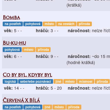
(krátká)
Bomba
na postřeh
pohybová
město
na cestách
příroda
věk:
5 - -
hráčů:
3 - -
náročnost:
nelze říct
Bu-ku-hu
pohybová
město
příroda
věk:
6 - -
hráčů:
9 - -
náročnost:
~do 15 m
(hodně krátká)
Co by byl, kdyby byl
logická
sebe/tebe poznávací
jiné
město
místnost
příroda
věk:
14 - -
hráčů:
5 - 20
náročnost:
nelze říct
Červená X Bílá
na postřeh
pohybová
jiné
město
příroda