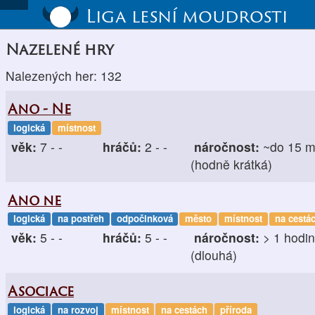
Liga lesní moudrosti
Nazelené hry
Nalezených her: 132
Ano - Ne
logická
místnost
věk:
7 - -
hráčů:
2 - -
náročnost:
~do 15 m
(hodně krátká)
Ano ne
logická
na postřeh
odpočinková
město
místnost
na cestá
věk:
5 - -
hráčů:
5 - -
náročnost:
> 1 hodi
(dlouhá)
Asociace
logická
na rozvoj
místnost
na cestách
příroda