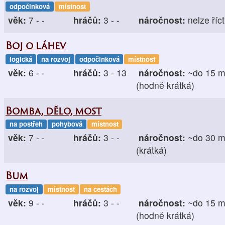
odpočinková
místnost
věk:
7 - -
hráčů:
3 - -
náročnost:
nelze říct
Boj o láhev
logická
na rozvoj
odpočinková
místnost
věk:
6 - -
hráčů:
3 - 13
náročnost:
~do 15 m
(hodně krátká)
Bomba, dělo, most
na postřeh
pohybová
místnost
věk:
7 - -
hráčů:
3 - -
náročnost:
~do 30 m
(krátká)
Bum
na rozvoj
místnost
na cestách
věk:
9 - -
hráčů:
3 - -
náročnost:
~do 15 m
(hodně krátká)