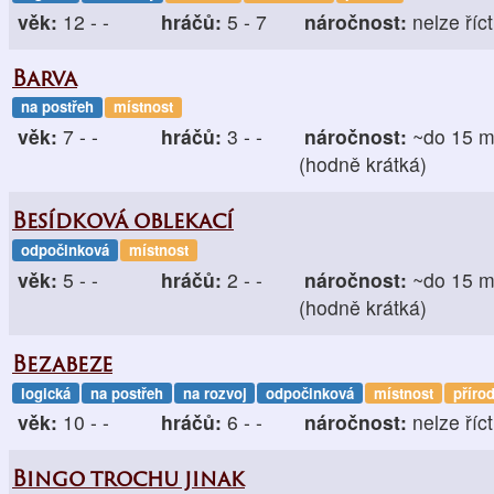
věk:
12 - -
hráčů:
5 - 7
náročnost:
nelze říct
Barva
na postřeh
místnost
věk:
7 - -
hráčů:
3 - -
náročnost:
~do 15 m
(hodně krátká)
Besídková oblekací
odpočinková
místnost
věk:
5 - -
hráčů:
2 - -
náročnost:
~do 15 m
(hodně krátká)
Bezabeze
logická
na postřeh
na rozvoj
odpočinková
místnost
příro
věk:
10 - -
hráčů:
6 - -
náročnost:
nelze říct
Bingo trochu jinak